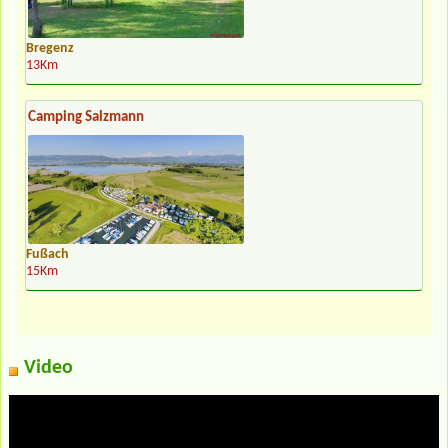
Bregenz
13Km
Camping Salzmann
Fußach
15Km
Video