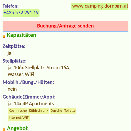
www.camping-dornbirn.at
Telefon:
+435 572 291 19
Buchung/Anfrage senden
Kapazitäten
Zeltplätze:
ja
Stellplätze:
ja, 106x Stellplatz, Strom 16A,
Wasser, WiFi
Mobilh./Bung./Hütten:
nein
Gebäude(Zimmer/App):
ja, 14x 4P Apartments
Kochnische
Kühlschrank
Dusche
Toilette
Internet/WiFi
Angebot