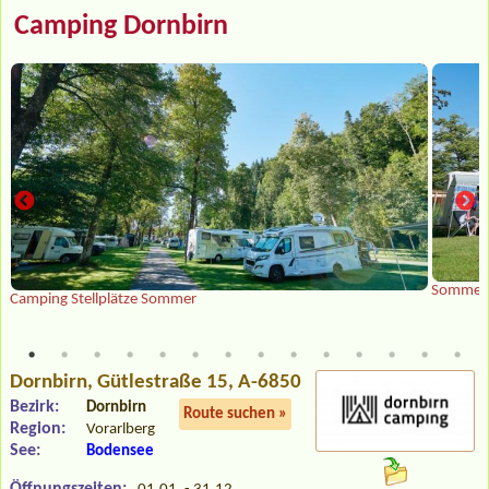
Camping Dornbirn
Sommer 
Camping Stellplätze Sommer
Dornbirn
, Gütlestraße 15, A-6850
Bezirk:
Dornbirn
Route suchen »
Region:
Vorarlberg
See:
Bodensee
Öffnungszeiten: