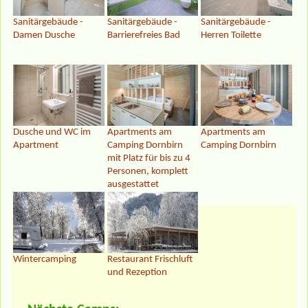
Sanitärgebäude -
Sanitärgebäude -
Sanitärgebäude -
Damen Dusche
Barrierefreies Bad
Herren Toilette
Dusche und WC im
Apartments am
Apartments am
Apartment
Camping Dornbirn
Camping Dornbirn
mit Platz für bis zu 4
Personen, komplett
ausgestattet
Wintercamping
Restaurant Frischluft
und Rezeption