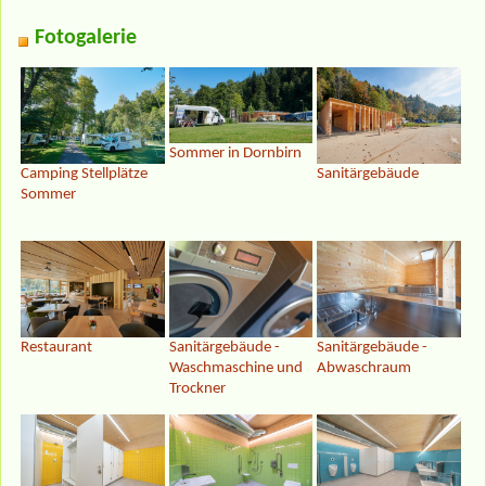
Fotogalerie
Sommer in Dornbirn
Camping Stellplätze
Sanitärgebäude
Sommer
Restaurant
Sanitärgebäude -
Sanitärgebäude -
Waschmaschine und
Abwaschraum
Trockner