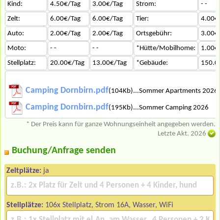
Kind:
4.50€/Tag
3.00€/Tag
Strom:
- -
Zelt:
6.00€/Tag
6.00€/Tag
Tier:
4.00€
Auto:
2.00€/Tag
2.00€/Tag
Ortsgebühr:
3.00€
Moto:
- -
- -
*Hütte/Mobilhome:
1.00€
Stellplatz:
20.00€/Tag
13.00€/Tag
*Gebäude:
150.0
Camping Dornbirn.pdf
(104Kb)...Sommer Apartments 2026
Camping Dornbirn.pdf
(195Kb)...Sommer Camping 2026
* Der Preis kann für ganze Wohnungseinheit angegeben werden.
Letzte Akt. 2026
Buchung/Anfrage senden
Zeltplätze:
ja
Stellplätze:
106x Stellplatz, Strom 16A, Wasser, WiFi