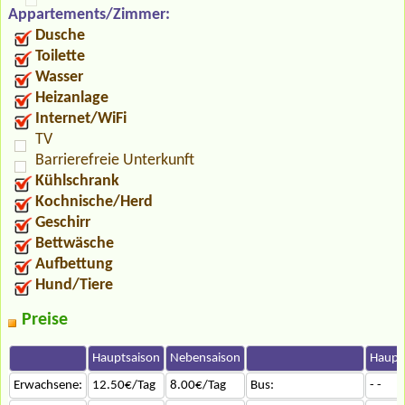
Appartements/Zimmer:
Dusche
Toilette
Wasser
Heizanlage
Internet/WiFi
TV
Barrierefreie Unterkunft
Kühlschrank
Kochnische/Herd
Geschirr
Bettwäsche
Aufbettung
Hund/Tiere
Preise
Hauptsaison
Nebensaison
Haupt
Erwachsene:
12.50€/Tag
8.00€/Tag
Bus:
- -