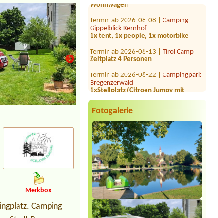
Termin ab 2026-08-08 |
Camping
Gippelblick Kernhof
1x tent, 1x people, 1x motorbike
Termin ab 2026-08-13 |
Tirol Camp
Zeltplatz 4 Personen
Termin ab 2026-08-22 |
Campingpark
Bregenzerwald
1xStellplatz (Citroen Jumpy mit
Vorzelt) 2 Personen
Termin ab 2026-08-09 |
FKK Camping
Tigringer See
Fotogalerie
Stellplatz für Campingbus etwa VW
Bus Größe mit Strom für 2 Personen
Termin ab 2026-08-29 |
Camping
Grabner GmbH
2 places for tant and 4 people Near
water2 Tants
Termin ab 2026-08-04 |
Camping
Alpenwelt
Merkbox
1 Wohnwagen mit Auto
ingplatz. Camping
Termin ab 2026-07-24 |
Campingplatz