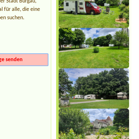
der Parktherme Bad Radkersburg
der Stadt Burgau,
1x Zeltplatz für 2 Personen
für alle, die eine
Termin ab 2026-07-25 |
Camping via
pen suchen.
Claudiasee
1x Platz für eine Person mit
MotorradBrauche weder Wasser noch
Strom
ge senden
Sylvia Vodel
***
Die Bilder mit dem See täuschen. Der