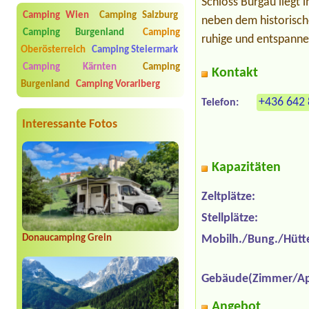
Schloss Burgau liegt 
Camping Wien
Camping Salzburg
neben dem historische
Camping Burgenland
Camping
ruhige und entspanne
Oberösterreich
Camping Steiermark
Camping Kärnten
Camping
Kontakt
Burgenland
Camping Vorarlberg
+436 642 
Telefon:
Interessante Fotos
Kapazitäten
Zeltplätze:
Stellplätze:
Donaucamping Grein
Mobilh./Bung./Hütt
Gebäude(Zimmer/Ap
Angebot