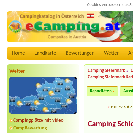
Cookies verbessern das S
Home
Landkarte
Bewertungen
Wetter
A
Wetter
Camping Steiermark
»
C
Camping Steiermark Kar
Kapazitäten
Auss
«
zurück auf d
Campingplätze mit video
Camping Schl
CampBewertung