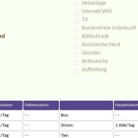
Heizanlage
Internet/WiFi
TV
Barrierefreie Unterkunft
rd
Kühlschrank
Kochnische/Herd
Geschirr
Bettwäsche
Aufbettung
saison
Nebensaison
Hauptsaiso
/Tag
- -
Bus:
- -
/Tag
- -
Strom:
1.00€/Tag
/Tag
- -
Tier:
- -