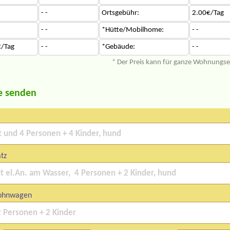
- -
Ortsgebühr:
2.00€/Tag
- -
*Hütte/Mobilhome:
- -
/Tag
- -
*Gebäude:
- -
* Der Preis kann für ganze Wohnungs
e senden
atz
ohnwagen