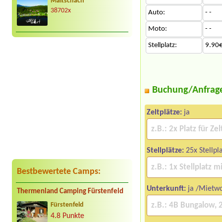
Maltschach
38702x
Auto:
- -
Moto:
- -
Stellplatz:
9.90€
Buchung/Anfrag
Zeltplätze:
ja
Stellplätze:
25x Stellpl
Bestbewertete Camps:
Unterkunft:
ja /Mietw
Thermenland Camping Fürstenfeld
Fürstenfeld
4.8 Punkte