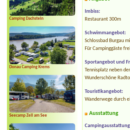
Imbiss:
Camping Dachstein
Restaurant 300m
Schwimmangebot:
Schlossbad Burgau mi
Für Campinggäste freie
Sportangebot und Fre
Donau Camping Krems
Tennisplatz neben de
Wunderschöne Radtou
Touristikangebot:
Wanderwege durch ei
Ausstattung
Seecamp Zell am See
Campingausstattung