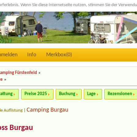
urferlebnis. Wenn Sie diese Internetseite nutzen, stimmen Sie der Verwen
nmelden
Info
Merkbox(
0
)
amping Fürstenfeld
»
te
»
tattung
Preise 2025
Buchung
Lage
Rezensionen
Camping Burgau
ie Auflistung
|
oss Burgau