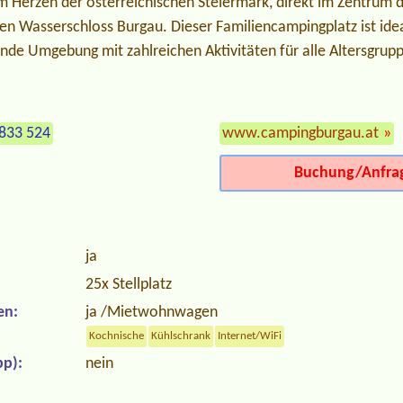
im Herzen der österreichischen Steiermark, direkt im Zentrum 
n Wasserschloss Burgau. Dieser Familiencampingplatz ist ideal 
nde Umgebung mit zahlreichen Aktivitäten für alle Altersgrup
833 524
www.campingburgau.at
»
Buchung/Anfra
ja
25x Stellplatz
en:
ja /Mietwohnwagen
Kochnische
Kühlschrank
Internet/WiFi
p):
nein