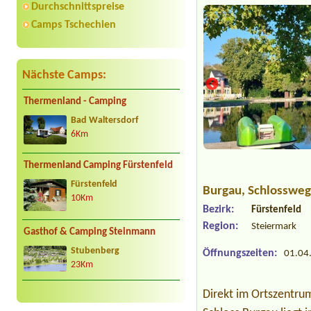
Durchschnittspreise
Camps Tschechien
Nächste Camps:
Thermenland - Camping
Bad Waltersdorf
6Km
Thermenland Camping Fürstenfeld
Fürstenfeld
Burgau
, Schlosswe
10Km
Bezirk:
Fürstenfeld
Region:
Steiermark
Gasthof & Camping Steinmann
Stubenberg
Öffnungszeiten:
01.04.
23Km
Direkt im Ortszentru