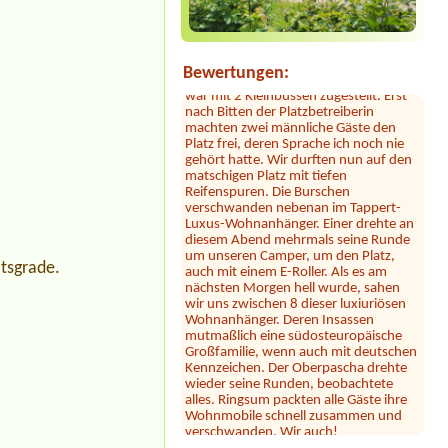
See liegt ein Stück entfernt. Dafür ist
das Camping nah an der Autobahn.
Der Hammer kommt jetzt: dort hauste
ein Clan! Der uns zugewiesene Platz
war mit 2 Kleinbussen zugestellt. Erst
Bewertungen:
nach Bitten der Platzbetreiberin
machten zwei männliche Gäste den
Platz frei, deren Sprache ich noch nie
gehört hatte. Wir durften nun auf den
matschigen Platz mit tiefen
Reifenspuren. Die Burschen
verschwanden nebenan im Tappert-
Luxus-Wohnanhänger. Einer drehte an
diesem Abend mehrmals seine Runde
um unseren Camper, um den Platz,
auch mit einem E-Roller. Als es am
nächsten Morgen hell wurde, sahen
tsgrade.
wir uns zwischen 8 dieser luxiuriösen
Wohnanhänger. Deren Insassen
mutmaßlich eine südosteuropäische
Großfamilie, wenn auch mit deutschen
Kennzeichen. Der Oberpascha drehte
wieder seine Runden, beobachtete
alles. Ringsum packten alle Gäste ihre
Wohnmobile schnell zusammen und
verschwanden. Wir auch!
Julia
*****