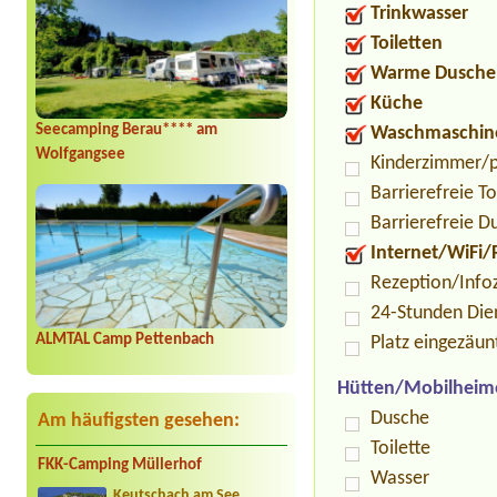
Trinkwasser
Toiletten
Warme Dusche
Küche
Seecamping Berau**** am
Waschmaschin
Wolfgangsee
Kinderzimmer/p
Barrierefreie To
Barrierefreie D
Internet/WiFi/
Rezeption/Info
24-Stunden Die
ALMTAL Camp Pettenbach
Platz eingezäun
Hütten/Mobilheim
Dusche
Am häufigsten gesehen:
Toilette
FKK-Camping Müllerhof
Wasser
Keutschach am See