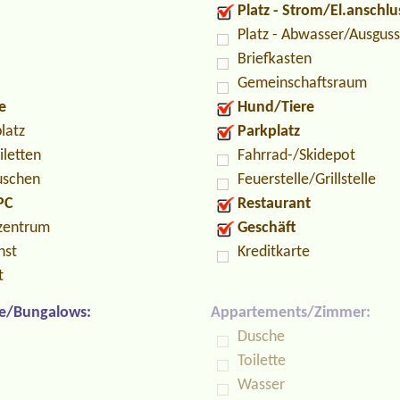
Platz - Strom/El.anschlu
Platz - Abwasser/Ausguss
Briefkasten
Gemeinschaftsraum
e
Hund/Tiere
latz
Parkplatz
iletten
Fahrrad-/Skidepot
uschen
Feuerstelle/Grillstelle
PC
Restaurant
zentrum
Geschäft
nst
Kreditkarte
t
e/Bungalows:
Appartements/Zimmer:
Dusche
Toilette
Wasser