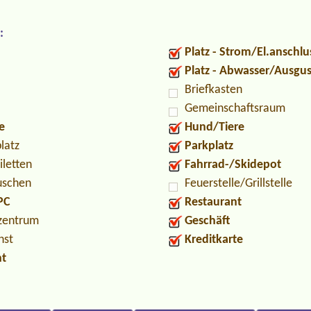
:
Platz - Strom/El.anschlu
Platz - Abwasser/Ausgu
Briefkasten
Gemeinschaftsraum
e
Hund/Tiere
latz
Parkplatz
iletten
Fahrrad-/Skidepot
uschen
Feuerstelle/Grillstelle
PC
Restaurant
zentrum
Geschäft
nst
Kreditkarte
nt