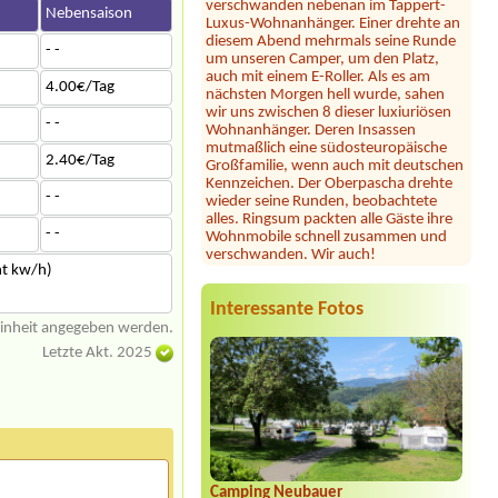
n
Nebensaison
diesem Abend mehrmals seine Runde
um unseren Camper, um den Platz,
auch mit einem E-Roller. Als es am
- -
nächsten Morgen hell wurde, sahen
wir uns zwischen 8 dieser luxiuriösen
4.00€/Tag
Wohnanhänger. Deren Insassen
mutmaßlich eine südosteuropäische
- -
Großfamilie, wenn auch mit deutschen
Kennzeichen. Der Oberpascha drehte
2.40€/Tag
wieder seine Runden, beobachtete
alles. Ringsum packten alle Gäste ihre
- -
Wohnmobile schnell zusammen und
verschwanden. Wir auch!
- -
Julia
*****
nt kw/h)
Dieser Campingplatz ist wunderschön
gelegen direkt am See mit großer
Interessante Fotos
Liegewiese und tollem Seezugang. Die
einheit angegeben werden.
Sanitäranlagen sind sehr großzügig und
sauber. Seit heuer gibt es samstags
Letzte Akt. 2025
Feuerkörbe und Stockbrot am Strand
... unsere Kinder und auch wir
Erwachsene waren begeistert! Hier
fühlt man sich jederzeit willkommen,
wir können diesen Platz nur wärmstens
empfehlen!
Camping Neubauer
Jörg Vopel
*****