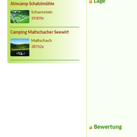
Lage
Almcamp Schatzlmühle
Scharnstein
39309x
Camping Maltschacher Seewirt
Maltschach
38702x
Bewertung