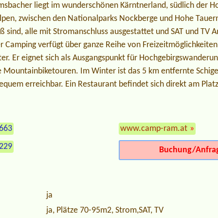
sbacher liegt im wunderschönen Kärntnerland, südlich der H
lpen, zwischen den Nationalparks Nockberge und Hohe Tauern. 
ß sind, alle mit Stromanschluss ausgestattet und SAT und TV A
Der Camping verfügt über ganze Reihe von Freizeitmöglichkeite
er. Er eignet sich als Ausgangspunkt für Hochgebirgswanderu
e Mountainbiketouren. Im Winter ist das 5 km entfernte Schig
equem erreichbar. Ein Restaurant befindet sich direkt am Platz
 663
www.camp-ram.at
»
 229
Buchung/Anfra
ja
ja, Plätze 70-95m2, Strom,SAT, TV