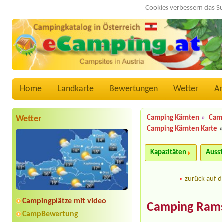
Cookies verbessern das S
Home
Landkarte
Bewertungen
Wetter
A
Wetter
Camping Kärnten
»
Camp
Camping Kärnten Karte
Kapazitäten
Auss
«
zurück auf d
Campingplätze mit video
Camping Ram
CampBewertung