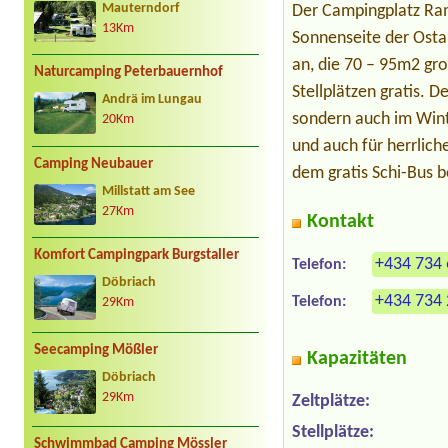
Mauterndorf
Der Campingplatz Ram
13Km
Sonnenseite der Osta
an, die 70 – 95m2 gro
Naturcamping Peterbauernhof
Stellplätzen gratis. 
Andrä im Lungau
sondern auch im Wint
20Km
und auch für herrlich
Camping Neubauer
dem gratis Schi-Bus b
Millstatt am See
27Km
Kontakt
Komfort Campingpark Burgstaller
+434 734
Telefon:
Döbriach
+434 734
Telefon:
29Km
Seecamping Mößler
Kapazitäten
Döbriach
29Km
Zeltplätze:
Stellplätze:
Schwimmbad Camping Mössler