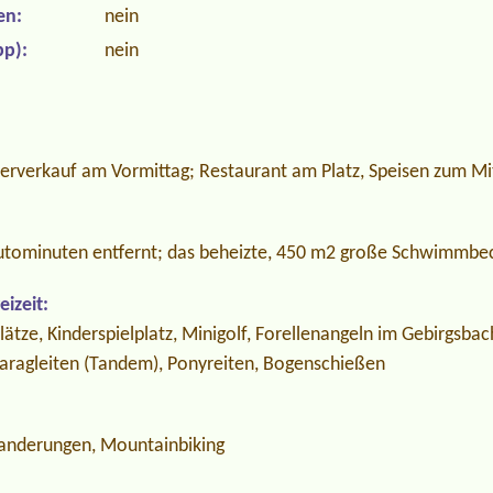
en:
nein
p):
nein
tterverkauf am Vormittag; Restaurant am Platz, Speisen zum 
 Autominuten entfernt; das beheizte, 450 m2 große Schwimmbe
izeit:
lätze, Kinderspielplatz, Minigolf, Forellenangeln im Gebirgsbac
 Paragleiten (Tandem), Ponyreiten, Bogenschießen
anderungen, Mountainbiking