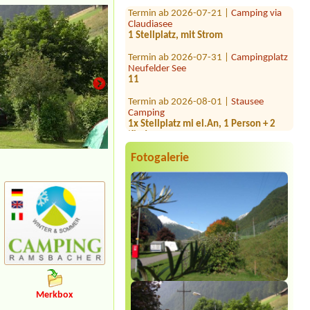
Claudiasee
1 Stellplatz, mit Strom
Termin ab 2026-07-31 |
Campingplatz
Neufelder See
11
Termin ab 2026-08-01 |
Stausee
Camping
1x Stellplatz mi el.An, 1 Person + 2
Kinder
Termin ab 2026-08-11 |
Camping
Grabner GmbH
Fotogalerie
1x tent place for 2 people
Termin ab 2026-07-29 |
Seecamping
Berau**** am Wolfgangsee
1x zelt,2 x personen
Termin ab 2026-08-28 |
Storchencamp Rust
3+1
Termin ab 2026-08-07 |
Campingplatz
am Halbach
Merkbox
1x Platz für ein Zelt mit 2 Personen