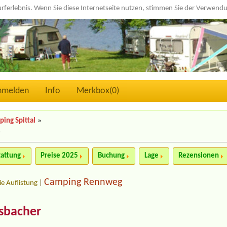
urferlebnis. Wenn Sie diese Internetseite nutzen, stimmen Sie der Verwen
nmelden
Info
Merkbox(
0
)
ing Spittal
»
»
tattung
Preise 2025
Buchung
Lage
Rezensionen
Camping Rennweg
ie Auflistung
|
sbacher