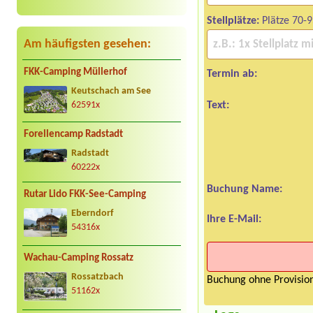
Stellplätze:
Plätze 70-9
Am häufigsten gesehen:
FKK-Camping Müllerhof
Termin ab:
Keutschach am See
Text:
62591x
Forellencamp Radstadt
Radstadt
60222x
Buchung Name:
Rutar Lido FKK-See-Camping
Eberndorf
Ihre E-Mail:
54316x
Wachau-Camping Rossatz
Rossatzbach
Buchung ohne Provision
51162x