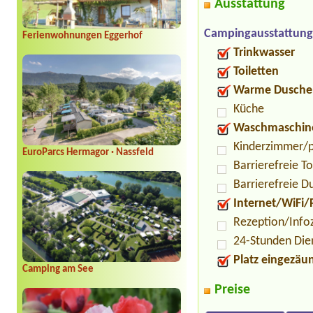
Ausstattung
Campingausstattung
Ferienwohnungen Eggerhof
Trinkwasser
Toiletten
Warme Dusche
Küche
Waschmaschin
Kinderzimmer/p
EuroParcs Hermagor · Nassfeld
Barrierefreie To
Barrierefreie D
Internet/WiFi/
Rezeption/Info
24-Stunden Die
Platz eingezäu
Camping am See
Preise