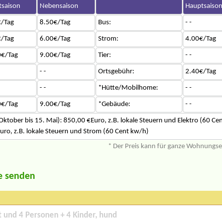
saison
Nebensaison
Hauptsaiso
/Tag
8.50€/Tag
Bus:
- -
/Tag
6.00€/Tag
Strom:
4.00€/Tag
0€/Tag
9.00€/Tag
Tier:
- -
- -
Ortsgebühr:
2.40€/Tag
- -
*Hütte/Mobilhome:
- -
0€/Tag
9.00€/Tag
*Gebäude:
- -
Oktober bis 15. Mai): 850,00 €Euro, z.B. lokale Steuern und Elektro (60 Ce
uro, z.B. lokale Steuern und Strom (60 Cent kw/h)
* Der Preis kann für ganze Wohnungs
e senden