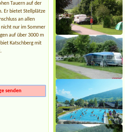
ohen Tauern auf der
Termin ab 2026-07-28 |
Campingplatz
Neufelder See
Er bietet Stellplätze
1x Platz für Zelt 4 Personen und 1x
Auto
nschluss an allen
n nicht nur im Sommer
ngen auf über 3000 m
ebiet Katschberg mit
.
ge senden