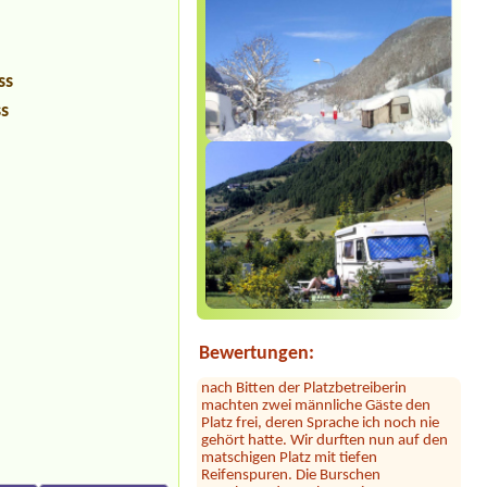
ss
ss
Sylvia Vodel
***
Die Bilder mit dem See täuschen. Der
See liegt ein Stück entfernt. Dafür ist
das Camping nah an der Autobahn.
Der Hammer kommt jetzt: dort hauste
ein Clan! Der uns zugewiesene Platz
war mit 2 Kleinbussen zugestellt. Erst
Bewertungen:
nach Bitten der Platzbetreiberin
machten zwei männliche Gäste den
Platz frei, deren Sprache ich noch nie
gehört hatte. Wir durften nun auf den
matschigen Platz mit tiefen
Reifenspuren. Die Burschen
verschwanden nebenan im Tappert-
Luxus-Wohnanhänger. Einer drehte an