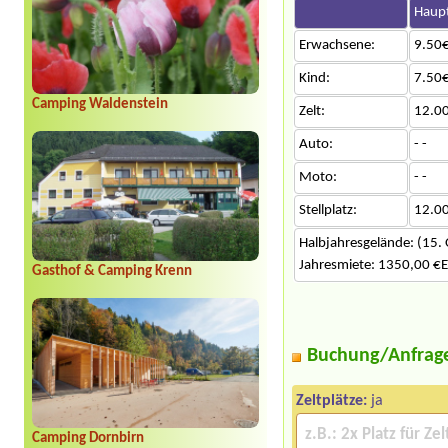
Haupt
Erwachsene:
9.50€
Kind:
7.50€
Camping Waldenstein
Zelt:
12.0
Auto:
- -
Moto:
- -
Stellplatz:
12.0
Halbjahresgelände: (15. 
Jahresmiete: 1350,00 €E
Gasthof & Camping Krenn
Buchung/Anfrag
Zeltplätze:
ja
Camping Dornbirn