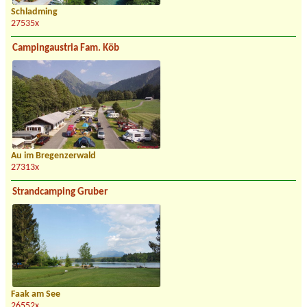
Schladming
27535x
Campingaustria Fam. Köb
Au im Bregenzerwald
27313x
Strandcamping Gruber
Faak am See
26552x