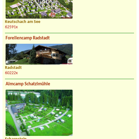
Keutschach am See
62591x
Forellencamp Radstadt
Radstadt
60222x
Almcamp Schatzlmühle