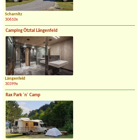
Scharnitz
30610x
Camping Ötztal Längenfeld
Längenfeld
30399x
Rax Park ´n´ Camp