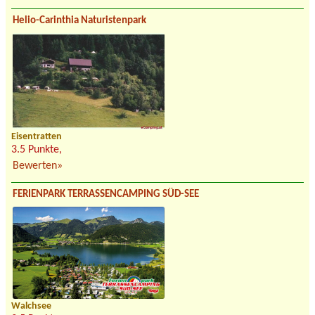
Helio-Carinthia Naturistenpark
Eisentratten
3.5 Punkte,
Bewerten»
FERIENPARK TERRASSENCAMPING SÜD-SEE
Walchsee