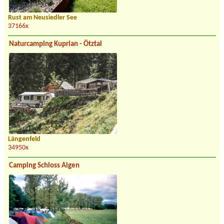
Rust am Neusiedler See
37166x
Naturcamping Kuprian - Ötztal
Längenfeld
34950x
Camping Schloss Aigen