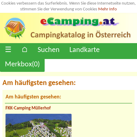
Cookies verbessern das Surferlebnis. Wenn Sie diese Internetseite nutzen,
stimmen Sie der Verwendung von Cookies
Mehr Info
☰
⌂
Suchen
Landkarte
Merkbox(
0
)
Am häufigsten gesehen:
Am häufigsten gesehen:
FKK-Camping Müllerhof