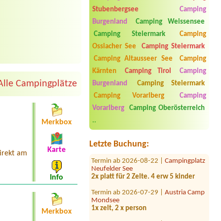
Stubenbergsee
Camping
Burgenland
Camping Weissensee
Camping Steiermark
Camping
Ossiacher See
Camping Steiermark
Camping Altausseer See
Camping
Kärnten
Camping Tirol
Camping
Alle Campingplätze
Burgenland
Camping Steiermark
Termin ab 2026-08-15 |
Seecamping
Camping Vorarlberg
Camping
Berau**** am Wolfgangsee
1xzeltplatz fur 3 personen
Vorarlberg
Camping Oberösterreich
..
Termin ab 2026-08-04 |
Camping
Merkbox
Zirngast
1 x place for 2 persons
Letzte Buchung:
Karte
direkt am
Termin ab 2026-08-22 |
Campingplatz
Neufelder See
2x platt für 2 Zelte. 4 erw 5 kinder
Info
Termin ab 2026-07-29 |
Austria Camp
Mondsee
1x zelt, 2 x person
Merkbox
Termin ab 2026-07-25 |