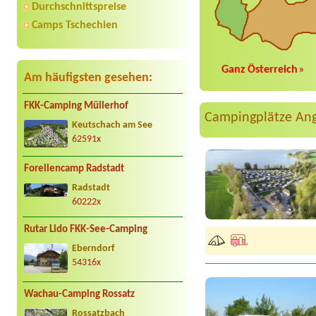
Durchschnittspreise
Camps Tschechien
Ganz Österreich
»
Am häufigsten gesehen:
FKK-Camping Müllerhof
Campingplätze An
Keutschach am See
62591x
Forellencamp Radstadt
Radstadt
60222x
Rutar Lido FKK-See-Camping
Eberndorf
54316x
Wachau-Camping Rossatz
Rossatzbach