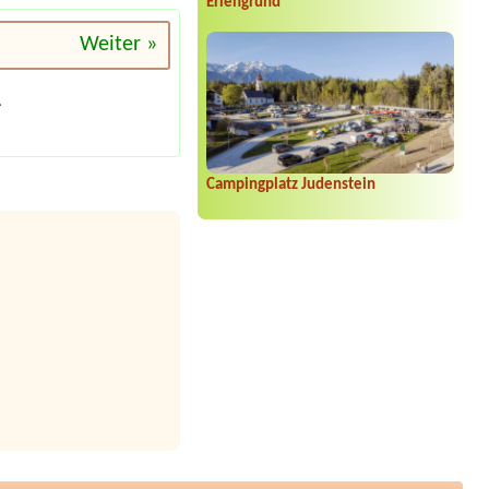
Erlengrund
Weiter »
.
Campingplatz Judenstein