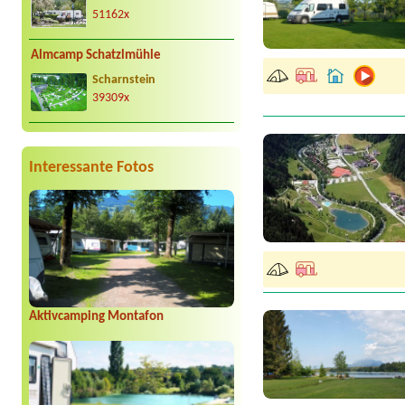
51162x
Almcamp Schatzlmühle
Scharnstein
39309x
Interessante Fotos
Aktivcamping Montafon