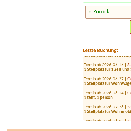
« Zurück
Termin ab 2026-07-31 |
S
1 Stellplatz für Auto mit
Termin ab 2026-07-30 |
P
1 x Stellplatz für Van (6m
Termin ab 2026-08-22 |
C
Letzte Buchung:
1xStellplatz (Citroen Jum
Termin ab 2026-08-18 |
S
1 Stellplatz für 1 Zelt un
Termin ab 2026-08-27 |
C
1 Stellplatz für Wohnwa
Termin ab 2026-08-14 |
C
1 tent, 1 person
Termin ab 2026-09-28 |
S
1 Stellplatz für Wohnmob
Termin ab 2026-08-02 |
S
1 Platz für VW Bus
Termin ab 2026-07-29 |
S