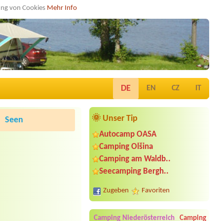
dung von Cookies
Mehr Info
DE
EN
CZ
IT
🌞 Unser Tip
Seen
Autocamp OASA
Camping Olšina
Camping am Waldb..
Seecamping Bergh..
Zugeben
Favoriten
Camping Niederösterreich
Camping