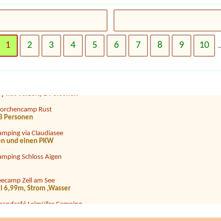
eecamping Berau**** am Wolfgangsee
 Kofferaumzelt, wenn möglich mit Strom 2 Erwachsene + 2 Kinder 11
1
2
3
4
5
6
7
8
9
10
.
anorama Camping Sonnenberg
 lang) mit Strom Zuganh
ampingpark Bregenzerwald
py mit Vorzelt) 2 Personen
torchencamp Rust
d 3 Personen
amping via Claudiasee
gen und einen PKW
amping Schloss Aigen
eecamp Zell am See
il 6,99m, Strom ,Wasser
trandcafé Leimüller Camping
eecamping Wolfgangblick