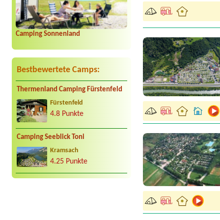
Camping Sonnenland
Bestbewertete Camps:
Thermenland Camping Fürstenfeld
Fürstenfeld
4.8 Punkte
Camping Seeblick Toni
Kramsach
4.25 Punkte