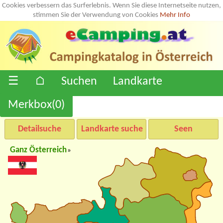
Cookies verbessern das Surferlebnis. Wenn Sie diese Internetseite nutzen,
stimmen Sie der Verwendung von Cookies
Mehr Info
☰
⌂
Suchen
Landkarte
Merkbox(
0
)
Detailsuche
Landkarte suche
Seen
Ganz Österreich
»