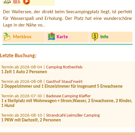
Der Wallersee, der direkt beim Seecampingplatz liegt, ist perfekt
für Wasserspaß und Erholung. Der Platz hat eine wunderschöne
Termin ab 2026-08-01 |
Storchencamp Rust
Lage in der Nähe vo..
Bungalow, 2 adults, 2 children
Merkbox
Karte
Info
Termin ab 2026-07-25 |
Camping Weinland
no1x
Termin ab 2026-08-17 |
Storchencamp Rust
Letzte Buchung:
1x
Termin ab 2026-08-04 |
Camping Rothenfels
1 Zelt 1 Auto 2 Personen
Termin ab 2026-08-08 |
Gasthof Staud'nwirt
2 Doppelzimmer und 1 Einzelzimmer für insgesamt 5 Erwachsene
Termin ab 2026-07-30 |
Badesee Camping Klaffer
1 x Stellplatz mit Wohnwagen + Strom,Wasser, 2 Erwachsene, 2 Kinder,
1 Hund
Termin ab 2026-08-10 |
Strandcafé Leimüller Camping
1 PKW mit Dachzelt, 2 Personen
Termin ab 2026-08-01 |
Strandcafé Leimüller Camping