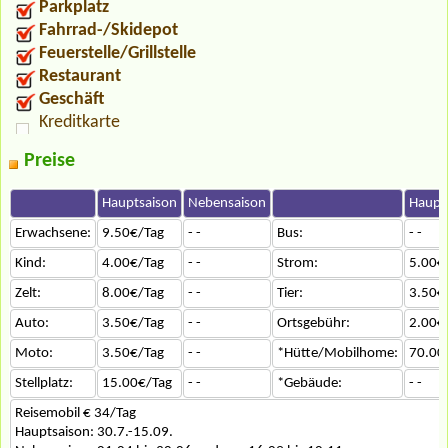
Parkplatz
Fahrrad-/Skidepot
Feuerstelle/Grillstelle
Restaurant
Geschäft
Kreditkarte
Preise
Hauptsaison
Nebensaison
Haupt
Erwachsene:
9.50€/Tag
- -
Bus:
- -
Kind:
4.00€/Tag
- -
Strom:
5.00€
Zelt:
8.00€/Tag
- -
Tier:
3.50€
Auto:
3.50€/Tag
- -
Ortsgebühr:
2.00€
Moto:
3.50€/Tag
- -
*Hütte/Mobilhome:
70.00
Stellplatz:
15.00€/Tag
- -
*Gebäude:
- -
Reisemobil € 34/Tag
Hauptsaison: 30.7.-15.09.