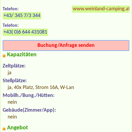
www.weinland-camping.at
Telefon:
+43/ 345 7/3 344
Telefon:
+43( 0)6 644 431081
Buchung/Anfrage senden
Kapazitäten
Zeltplätze:
ja
Stellplätze:
ja, 40x Platz, Strom 16A, W-Lan
Mobilh./Bung./Hütten:
nein
Gebäude(Zimmer/App):
nein
Angebot