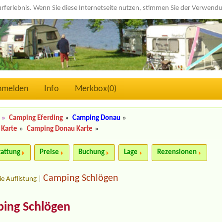
urferlebnis. Wenn Sie diese Internetseite nutzen, stimmen Sie der Verwen
nmelden
Info
Merkbox(
0
)
»
Camping Eferding
»
Camping Donau
»
 Karte
»
Camping Donau Karte
»
tattung
Preise
Buchung
Lage
Rezensionen
Camping Schlögen
ie Auflistung
|
ping Schlögen