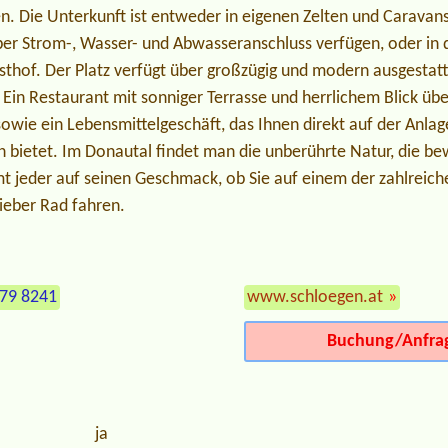
n. Die Unterkunft ist entweder in eigenen Zelten und Caravans
ber Strom-, Wasser- und Abwasseranschluss verfügen, oder i
sthof. Der Platz verfügt über großzügig und modern ausgestat
 Ein Restaurant mit sonniger Terrasse und herrlichem Blick üb
sowie ein Lebensmittelgeschäft, das Ihnen direkt auf der Anlag
n bietet. Im Donautal findet man die unberührte Natur, die b
t jeder auf seinen Geschmack, ob Sie auf einem der zahlrei
ieber Rad fahren.
279 8241
www.schloegen.at
»
Buchung/Anfra
ja