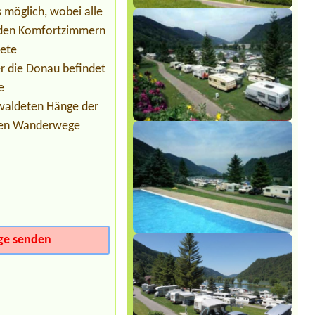
Termin ab 2026-08-07 |
Camping via
 möglich, wobei alle
Claudiasee
1x Stellplatz Kleinbus ohne Strom
n den Komfortzimmern
tete
Termin ab 2026-08-01 |
Storchencamp Rust
er die Donau befindet
Bungalow, 2 adults, 2 children
e
ewaldeten Hänge der
chen Wanderwege
ge senden