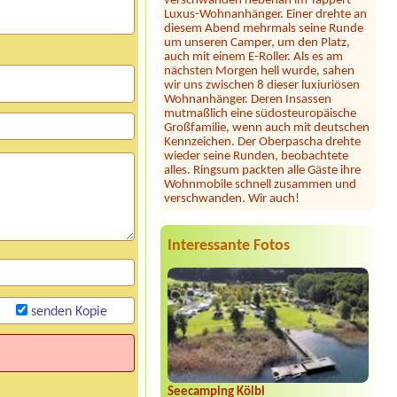
diesem Abend mehrmals seine Runde
um unseren Camper, um den Platz,
auch mit einem E-Roller. Als es am
nächsten Morgen hell wurde, sahen
wir uns zwischen 8 dieser luxiuriösen
Wohnanhänger. Deren Insassen
mutmaßlich eine südosteuropäische
Großfamilie, wenn auch mit deutschen
Kennzeichen. Der Oberpascha drehte
wieder seine Runden, beobachtete
alles. Ringsum packten alle Gäste ihre
Wohnmobile schnell zusammen und
verschwanden. Wir auch!
Julia
*****
Dieser Campingplatz ist wunderschön
gelegen direkt am See mit großer
Interessante Fotos
Liegewiese und tollem Seezugang. Die
Sanitäranlagen sind sehr großzügig und
sauber. Seit heuer gibt es samstags
Feuerkörbe und Stockbrot am Strand
... unsere Kinder und auch wir
senden Kopie
Erwachsene waren begeistert! Hier
fühlt man sich jederzeit willkommen,
wir können diesen Platz nur wärmstens
empfehlen!
Jörg Vopel
*****
Seecamping Kölbl