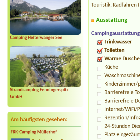
Touristik, Radfahren
Ausstattung
Campingausstattung
Camping Heiterwanger See
Trinkwasser
Toiletten
Warme Dusche
Küche
Waschmaschin
Kinderzimmer/p
Strandcamping Fenningerspitz
Barrierefreie To
GmbH
Barrierefreie D
Internet/WiFi/
Rezeption/Info
Am häufigsten gesehen:
24-Stunden Die
FKK-Camping Müllerhof
Platz eingezäun