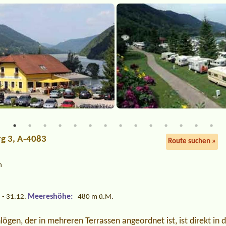
rg 3, A-4083
Route suchen »
h
Meereshöhe:
 - 31.12.
480 m ü.M.
ögen, der in mehreren Terrassen angeordnet ist, ist direkt in 