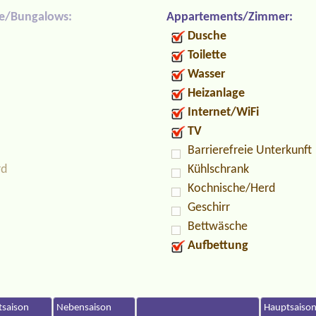
e/Bungalows:
Appartements/Zimmer:
Dusche
Toilette
Wasser
Heizanlage
Internet/WiFi
TV
Barrierefreie Unterkunft
rd
Kühlschrank
Kochnische/Herd
Geschirr
Bettwäsche
Aufbettung
saison
Nebensaison
Hauptsaiso