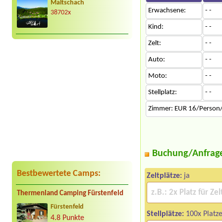
Maltschach
Erwachsene:
- -
38702x
Kind:
- -
Zelt:
- -
Auto:
- -
Moto:
- -
Stellplatz:
- -
Zimmer: EUR 16/Person
Buchung/Anfrag
Bestbewertete Camps:
Zeltplätze:
ja
Thermenland Camping Fürstenfeld
Fürstenfeld
Stellplätze:
100x Platze
4.8 Punkte