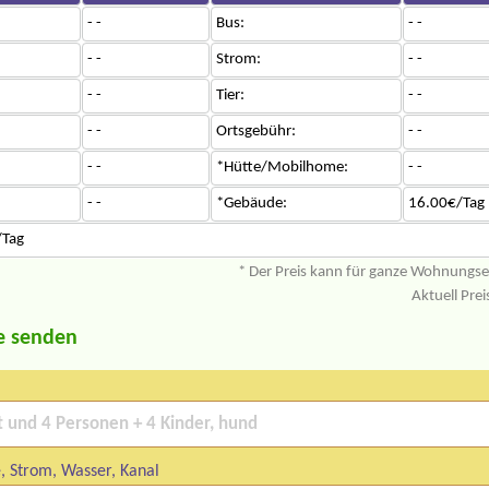
- -
Bus:
- -
- -
Strom:
- -
- -
Tier:
- -
- -
Ortsgebühr:
- -
- -
*Hütte/Mobilhome:
- -
- -
*Gebäude:
16.00€/Tag
/Tag
* Der Preis kann für ganze Wohnungs
Aktuell Pre
e senden
, Strom, Wasser, Kanal