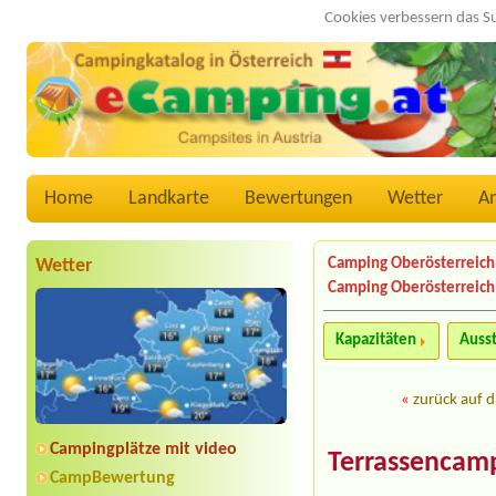
Cookies verbessern das S
Home
Landkarte
Bewertungen
Wetter
A
Wetter
Camping Oberösterreich
Camping Oberösterreich
Kapazitäten
Auss
«
zurück auf d
Campingplätze mit video
Terrassencam
CampBewertung