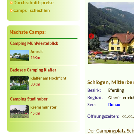
Durchschnittspreise
Camps Tschechien
Nächste Camps:
Camping Mühlviertelblick
Arnreit
16Km
Badesee Camping Klaffer
Klaffer am Hochficht
Schlögen
, Mitterbe
30Km
Bezirk:
Eferding
Region:
Oberösterreic
Camping Stadlhuber
See:
Donau
Kremsmünster
45Km
Öffnungszeiten:
01.01.
Der Campingplatz Schl