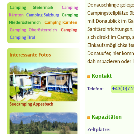
Donauschlinge gelege
Camping Steiermark
Camping
Campingstellplätze ü
Kärnten
Camping Salzburg
Camping
mit Donaublick im Ga
Niederösterreich
Camping Kärnten
Sanitäreinrichtungen.
Camping Oberösterreich
Camping
sich direkt im Camp, 
Camping Tirol
Einkaufsmöglichkeite
Donauufer, hier komm
Interessante Fotos
dahinspazieren oder l
Kontakt
+43( 0)7 
Telefon:
Seecamping Appesbach
Kapazitäten
Zeltplätze: