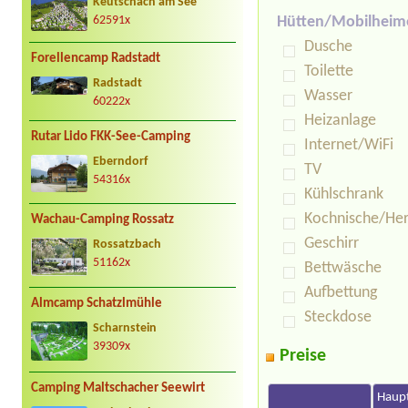
Keutschach am See
Hütten/Mobilheim
62591x
Dusche
Forellencamp Radstadt
Toilette
Radstadt
Wasser
60222x
Heizanlage
Rutar Lido FKK-See-Camping
Internet/WiFi
Eberndorf
TV
54316x
Kühlschrank
Kochnische/He
Wachau-Camping Rossatz
Geschirr
Rossatzbach
51162x
Bettwäsche
Aufbettung
Almcamp Schatzlmühle
Steckdose
Scharnstein
39309x
Preise
Camping Maltschacher Seewirt
Haupt