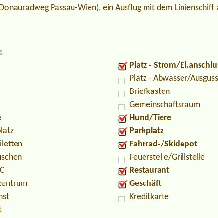
 (Donauradweg Passau-Wien), ein Ausflug mit dem Linienschiff
:
Platz - Strom/El.anschlu
Platz - Abwasser/Ausguss
Briefkasten
Gemeinschaftsraum
e
Hund/Tiere
latz
Parkplatz
iletten
Fahrrad-/Skidepot
uschen
Feuerstelle/Grillstelle
PC
Restaurant
zentrum
Geschäft
nst
Kreditkarte
t