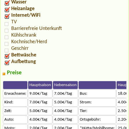
Wasser
Heizanlage
Internet/WiFi
TV
Barrierefreie Unterkunft
Kühlschrank
Kochnische/Herd
Geschirr
Bettwäsche
Aufbettung
Preise
Hauptsaison
Nebensaison
Haupt
Erwachsene:
9.00€/Tag
7.00€/Tag
Bus:
18.00
Kind:
7.00€/Tag
5.00€/Tag
Strom:
4.00€
Zelt:
5.00€/Tag
4.00€/Tag
Tier:
2.50€
Auto:
4.00€/Tag
4.00€/Tag
Ortsgebühr:
2.20€
Moto:
2.00€/Tag
2.00€/Tag
*Hütte/Mobilhome:
25.00