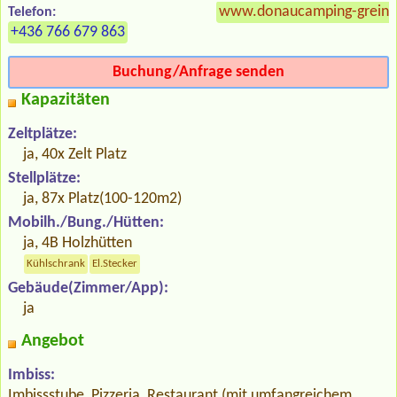
www.donaucamping-grein.
Telefon:
+436 766 679 863
Buchung/Anfrage senden
Kapazitäten
Zeltplätze:
ja, 40x Zelt Platz
Stellplätze:
ja, 87x Platz(100-120m2)
Mobilh./Bung./Hütten:
ja, 4B Holzhütten
Kühlschrank
El.Stecker
Gebäude(Zimmer/App):
ja
Angebot
Imbiss:
Imbissstube, Pizzeria, Restaurant (mit umfangreichem