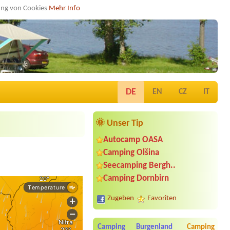
dung von Cookies
Mehr Info
DE
EN
CZ
IT
🌞 Unser Tip
Autocamp OASA
Camping Olšina
Seecamping Bergh..
Camping Dornbirn
Zugeben
Favoriten
Camping Burgenland
Camping