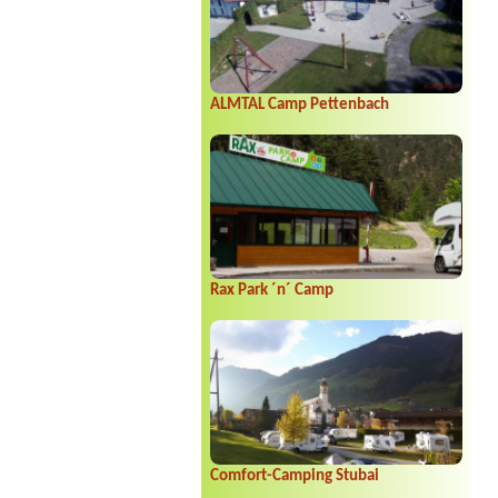
ALMTAL Camp Pettenbach
Rax Park ´n´ Camp
Comfort-Camping Stubai