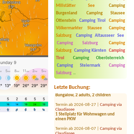
Millstätter See
Camping
Burgenland
Camping Stausee
Ottenstein
Camping Tirol
Camping
Völkermarkter Stausee
Camping
Salzburg
Camping Altausseer See
Camping Salzburg
Camping
Salzburg
Camping Kärnten
Camping
Tirol
Camping Oberösterreich
Termin ab 2026-09-11 |
Camping
Camping Steiermark
Camping
Schloss Burgau
Bungalow- 4 Personen
Salzburg
..
Termin ab 2026-08-01 |
Storchencamp Rust
Letzte Buchung:
Bungalow, 2 adults, 2 children
Termin ab 2026-08-27 |
Camping via
Claudiasee
1 Stellplatz für Wohnwagen und
einen PKW
Termin ab 2026-08-07 |
Camping via
Claudiasee