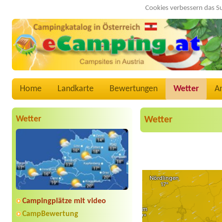
Cookies verbessern das S
Home
Landkarte
Bewertungen
Wetter
A
Wetter
Wetter
Campingplätze mit video
CampBewertung