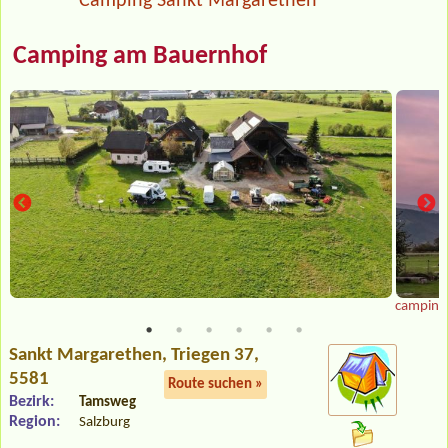
Camping Sankt Margarethen
Camping am Bauernhof
camping 
Sankt Margarethen
, Triegen 37,
5581
Route suchen »
Bezirk:
Tamsweg
Region:
Salzburg