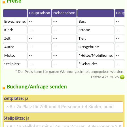
Preise
Hauptsaison
Nebensaison
Haupt
Erwachsene:
- -
- -
Bus:
- -
Kind:
- -
- -
Strom:
- -
Zelt:
- -
- -
Tier:
- -
Auto:
- -
- -
Ortsgebühr:
- -
Moto:
- -
- -
*Hütte/Mobilhome:
- -
Stellplatz:
- -
- -
*Gebäude:
- -
* Der Preis kann für ganze Wohnungseinheit angegeben werden.
Letzte Akt. 2025
Buchung/Anfrage senden
Zeltplätze:
ja
Stellplätze:
ja