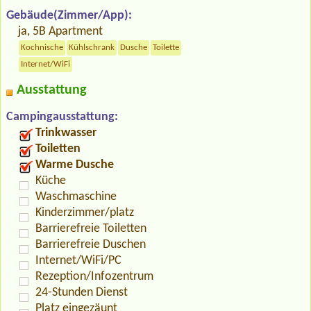
Gebäude(Zimmer/App):
ja, 5B Apartment
Kochnische
Kühlschrank
Dusche
Toilette
Internet/WiFi
Ausstattung
Campingausstattung:
Trinkwasser
Toiletten
Warme Dusche
Küche
Waschmaschine
Kinderzimmer/platz
Barrierefreie Toiletten
Barrierefreie Duschen
Internet/WiFi/PC
Rezeption/Infozentrum
24-Stunden Dienst
Platz eingezäunt