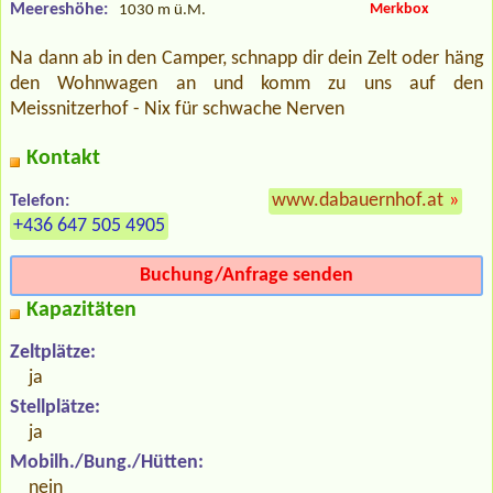
Meereshöhe:
Merkbox
1030 m ü.M.
Na dann ab in den Camper, schnapp dir dein Zelt oder häng
den Wohnwagen an und komm zu uns auf den
Meissnitzerhof - Nix für schwache Nerven
Kontakt
www.dabauernhof.at
»
Telefon:
+436 647 505 4905
Buchung/Anfrage senden
Kapazitäten
Zeltplätze:
ja
Stellplätze:
ja
Mobilh./Bung./Hütten:
nein