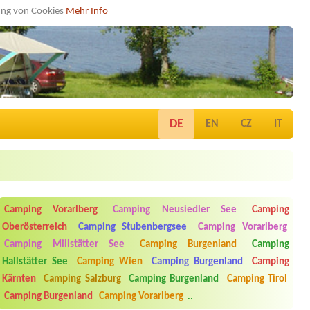
dung von Cookies
Mehr Info
DE
EN
CZ
IT
Camping Vorarlberg
Camping Neusiedler See
Camping
Oberösterreich
Camping Stubenbergsee
Camping Vorarlberg
Camping Millstätter See
Camping Burgenland
Camping
Hallstätter See
Camping Wien
Camping Burgenland
Camping
Kärnten
Camping Salzburg
Camping Burgenland
Camping Tirol
Camping Burgenland
Camping Vorarlberg
..