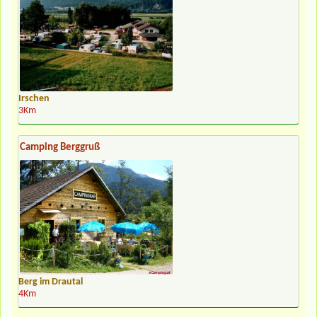
Irschen
3Km
Camping Berggruß
Berg im Drautal
4Km