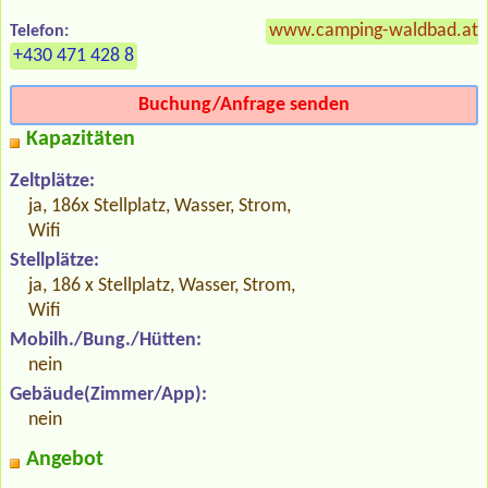
www.camping-waldbad.at
Telefon:
+430 471 428 8
Buchung/Anfrage senden
Kapazitäten
Zeltplätze:
ja, 186x Stellplatz, Wasser, Strom,
Wifi
Stellplätze:
ja, 186 x Stellplatz, Wasser, Strom,
Wifi
Mobilh./Bung./Hütten:
nein
Gebäude(Zimmer/App):
nein
Angebot