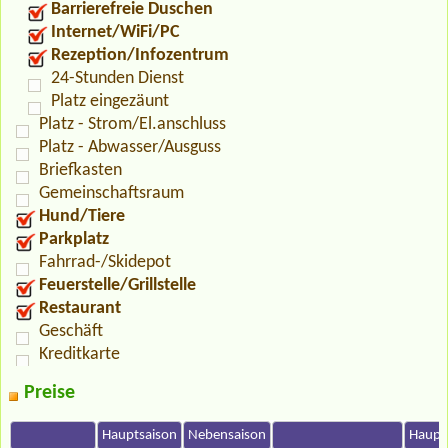
Barrierefreie Duschen
Internet/WiFi/PC
Rezeption/Infozentrum
24-Stunden Dienst
Platz eingezäunt
Platz - Strom/El.anschluss
Platz - Abwasser/Ausguss
Briefkasten
Gemeinschaftsraum
Hund/Tiere
Parkplatz
Fahrrad-/Skidepot
Feuerstelle/Grillstelle
Restaurant
Geschäft
Kreditkarte
Preise
Hauptsaison
Nebensaison
Haupt