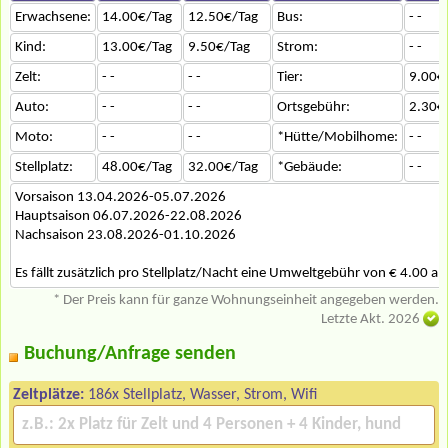
Erwachsene:
14.00€/Tag
12.50€/Tag
Bus:
- -
Kind:
13.00€/Tag
9.50€/Tag
Strom:
- -
Zelt:
- -
- -
Tier:
9.00€
Auto:
- -
- -
Ortsgebühr:
2.30€
Moto:
- -
- -
*Hütte/Mobilhome:
- -
Stellplatz:
48.00€/Tag
32.00€/Tag
*Gebäude:
- -
Vorsaison 13.04.2026-05.07.2026
Hauptsaison 06.07.2026-22.08.2026
Nachsaison 23.08.2026-01.10.2026
Es fällt zusätzlich pro Stellplatz/Nacht eine Umweltgebühr von € 4.00 an
* Der Preis kann für ganze Wohnungseinheit angegeben werden.
Letzte Akt. 2026
Buchung/Anfrage senden
Zeltplätze:
186x Stellplatz, Wasser, Strom, Wifi