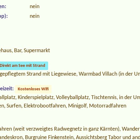
en:
nein
p):
nein
ehaus, Bar, Supermarkt
Direkt am See mit Strand
gepflegtem Strand mit Liegewiese, Warmbad Villach (in der 
izeit:
Kostenloses Wifi
llplatz, Kinderspielplatz, Volleyballplatz, Tischtennis, in der 
en, Surfen, Elektrobootfahren, Minigolf, Motorradfahren
ahren (weit verzweigtes Radwegnetz in ganz Kärnten), Wander
Landeskron, Burgruine Finkenstein, Aussichtsberg Tabor und an