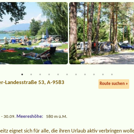
er-Landesstraße 53, A-9583
Route suchen »
Meereshöhe:
 - 30.09.
580 m ü.M.
tz eignet sich für alle, die ihren Urlaub aktiv verbringen woll