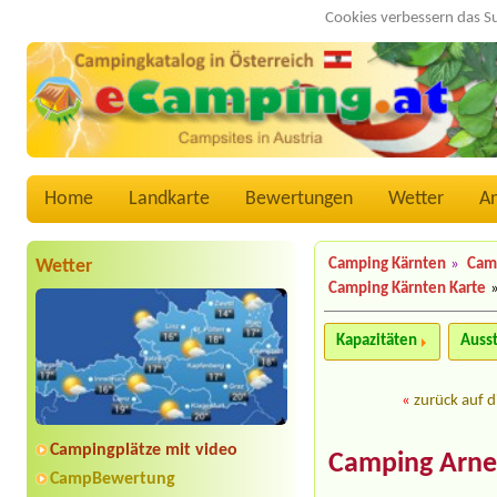
Cookies verbessern das S
Home
Landkarte
Bewertungen
Wetter
A
Wetter
Camping Kärnten
»
Camp
Camping Kärnten Karte
Kapazitäten
Auss
«
zurück auf d
Campingplätze mit video
Camping Arne
CampBewertung