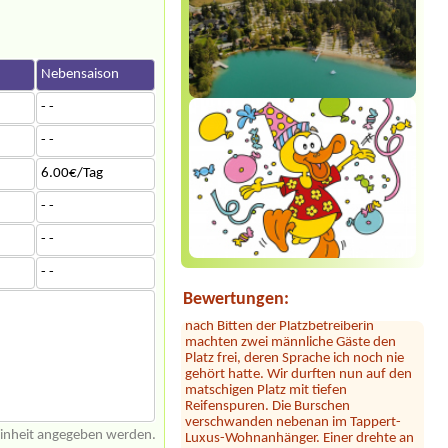
n
Nebensaison
- -
- -
6.00€/Tag
Sylvia Vodel
***
Die Bilder mit dem See täuschen. Der
- -
See liegt ein Stück entfernt. Dafür ist
das Camping nah an der Autobahn.
- -
Der Hammer kommt jetzt: dort hauste
ein Clan! Der uns zugewiesene Platz
- -
war mit 2 Kleinbussen zugestellt. Erst
Bewertungen:
nach Bitten der Platzbetreiberin
machten zwei männliche Gäste den
Platz frei, deren Sprache ich noch nie
gehört hatte. Wir durften nun auf den
matschigen Platz mit tiefen
Reifenspuren. Die Burschen
verschwanden nebenan im Tappert-
Luxus-Wohnanhänger. Einer drehte an
diesem Abend mehrmals seine Runde
einheit angegeben werden.
um unseren Camper, um den Platz,