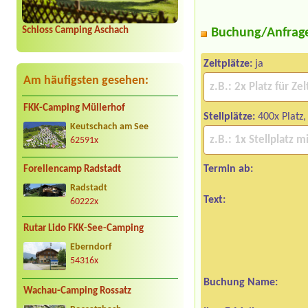
Schloss Camping Aschach
Buchung/Anfrag
Zeltplätze:
ja
Am häufigsten gesehen:
FKK-Camping Müllerhof
Stellplätze:
400x Platz,
Keutschach am See
62591x
Termin ab:
Forellencamp Radstadt
Radstadt
Text:
60222x
Rutar Lido FKK-See-Camping
Eberndorf
54316x
Buchung Name:
Wachau-Camping Rossatz