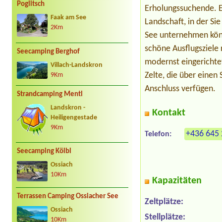
Poglitsch
Erholungssuchende. Er 
Faak am See
Landschaft, in der S
2Km
See unternehmen könn
schöne Ausflugsziele
Seecamping Berghof
modernst eingerichte
Villach-Landskron
Zelte, die über eine
9Km
Anschluss verfügen.
Strandcamping Mentl
Landskron -
Kontakt
Heiligengestade
9Km
+436 645 
Telefon:
Seecamping Kölbl
Ossiach
10Km
Kapazitäten
Terrassen Camping Ossiacher See
Zeltplätze:
Ossiach
Stellplätze:
10Km