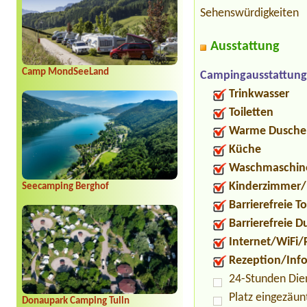
Sehenswürdigkeiten
Ausstattung
Camp MondSeeLand
Campingausstattung
Trinkwasser
Toiletten
Warme Dusche
Küche
Waschmaschin
Kinderzimmer/
Seecamping Berghof
Barrierefreie To
Barrierefreie 
Internet/WiFi/
Rezeption/Inf
24-Stunden Die
Platz eingezäun
Donaupark Camping Tulln