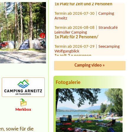
Termin ab 2026-07-30 |
Camping
Arneitz
Termin ab 2026-08-08 |
Strandcafé
Leimüller Camping
1x Platz für 2 Personen/
Termin ab 2026-07-29 |
Seecamping
Wolfgangblick
1x zelt,2 x personen
Termin ab 2026-08-15 |
Romantik-
Camping Wolfgangsee Lindenstrand
Camping video »
Win stellplatz fur zelt und ein auto
Termin ab 2026-07-24 |
Campingplatz
der Parktherme Bad Radkersburg
Fotogalerie
1x Zeltplatz für 2 Personen
Termin ab 2026-08-11 |
Camping
Traunsee
1x tent spot
Merkbox
Termin ab 2026-08-04 |
Camping
Alpenwelt
1 Wohnwagen mit Auto
en, sowie für die