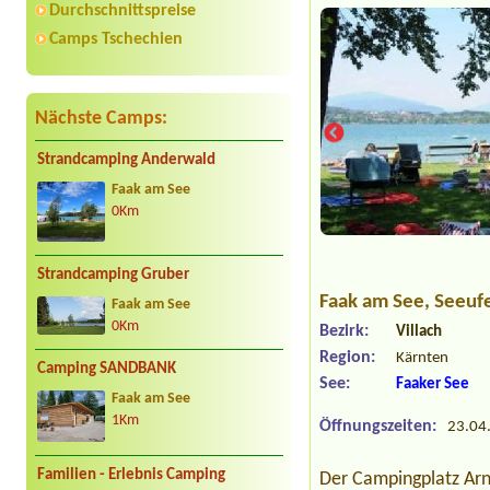
Durchschnittspreise
Camps Tschechien
Nächste Camps:
Strandcamping Anderwald
Faak am See
0Km
Strandcamping Gruber
Faak am See
, Seeuf
Faak am See
0Km
Bezirk:
Villach
Region:
Kärnten
Camping SANDBANK
See:
Faaker See
Faak am See
1Km
Öffnungszeiten:
23.04.
Familien - Erlebnis Camping
Der Campingplatz Arnei