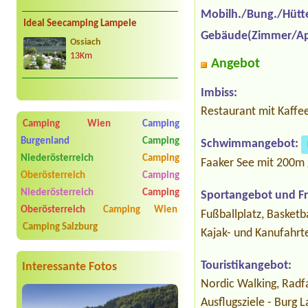
Mobilh./Bung./Hütt
Ideal Seecamping Lampele
Gebäude(Zimmer/Ap
Ossiach
13Km
Angebot
Imbiss:
Restaurant mit Kaffe
Camping Wien
Camping
Burgenland
Camping
Schwimmangebot:
Niederösterreich
Camping
Faaker See mit 200m 
Oberösterreich
Camping
Niederösterreich
Camping
Sportangebot und Fre
Oberösterreich
Camping Wien
Fußballplatz, Basketba
Camping Salzburg
Kajak- und Kanufahrt
Touristikangebot:
Interessante Fotos
Nordic Walking, Radf
Ausflugsziele - Burg 