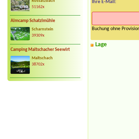
Rossatzbach
Ihre E-Mail:
51162x
Almcamp Schatzlmühle
Buchung ohne Provision
Scharnstein
39309x
Lage
Camping Maltschacher Seewirt
Maltschach
38702x