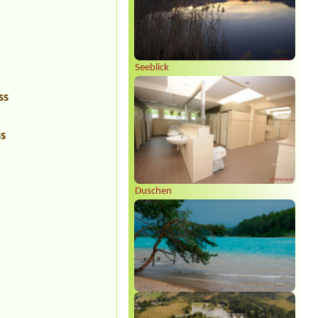
Seeblick
ss
ss
Duschen