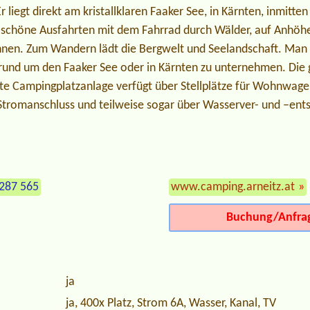
liegt direkt am kristallklaren Faaker See, in Kärnten, inmitten
ie schöne Ausfahrten mit dem Fahrrad durch Wälder, auf Anhö
en. Zum Wandern lädt die Bergwelt und Seelandschaft. Man h
 rund um den Faaker See oder in Kärnten zu unternehmen. Die 
te Campingplatzanlage verfügt über Stellplätze für Wohnwa
n Stromanschluss und teilweise sogar über Wasserver- und –en
287 565
www.camping.arneitz.at
»
Buchung/Anfra
ja
ja, 400x Platz, Strom 6A, Wasser, Kanal, TV