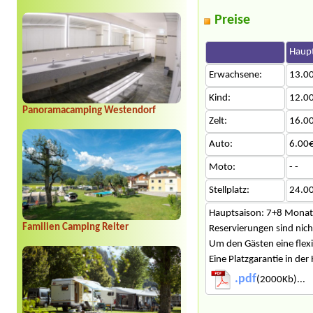
Preise
Haupt
Erwachsene:
13.0
Kind:
12.0
Panoramacamping Westendorf
Zelt:
16.0
Auto:
6.00€
Moto:
- -
Stellplatz:
24.0
Hauptsaison: 7+8 Monat
Familien Camping Reiter
Reservierungen sind nich
Um den Gästen eine flexi
Eine Platzgarantie in der 
.pdf
(2000Kb)...