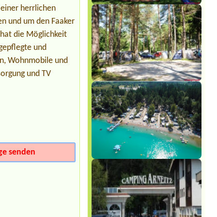
Termin ab 2026-07-25 |
Seecamp Zell
 einer herrlichen
am See
1x Stellplatz
hen und um den Faaker
at die Möglichkeit
gepflegte und
gen, Wohnmobile und
tsorgung und TV
ge senden