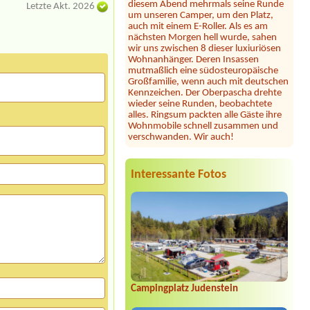
Letzte Akt. 2026
auch mit einem E-Roller. Als es am
nächsten Morgen hell wurde, sahen
wir uns zwischen 8 dieser luxiuriösen
Wohnanhänger. Deren Insassen
mutmaßlich eine südosteuropäische
Großfamilie, wenn auch mit deutschen
Kennzeichen. Der Oberpascha drehte
wieder seine Runden, beobachtete
alles. Ringsum packten alle Gäste ihre
Wohnmobile schnell zusammen und
verschwanden. Wir auch!
Julia
*****
Dieser Campingplatz ist wunderschön
gelegen direkt am See mit großer
Interessante Fotos
Liegewiese und tollem Seezugang. Die
Sanitäranlagen sind sehr großzügig und
sauber. Seit heuer gibt es samstags
Feuerkörbe und Stockbrot am Strand
... unsere Kinder und auch wir
Erwachsene waren begeistert! Hier
fühlt man sich jederzeit willkommen,
wir können diesen Platz nur wärmstens
empfehlen!
Jörg Vopel
*****
Campingplatz Judenstein
Schade!!!- das wir nicht mehr kommen
dürfen, da Ihr, bestimmt aus