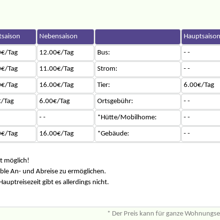
saison
Nebensaison
Hauptsaiso
0€/Tag
12.00€/Tag
Bus:
- -
0€/Tag
11.00€/Tag
Strom:
- -
0€/Tag
16.00€/Tag
Tier:
6.00€/Tag
/Tag
6.00€/Tag
Ortsgebühr:
- -
- -
*Hütte/Mobilhome:
- -
0€/Tag
16.00€/Tag
*Gebäude:
- -
t möglich!
ble An- und Abreise zu ermöglichen.
Hauptreisezeit gibt es allerdings nicht.
* Der Preis kann für ganze Wohnungs