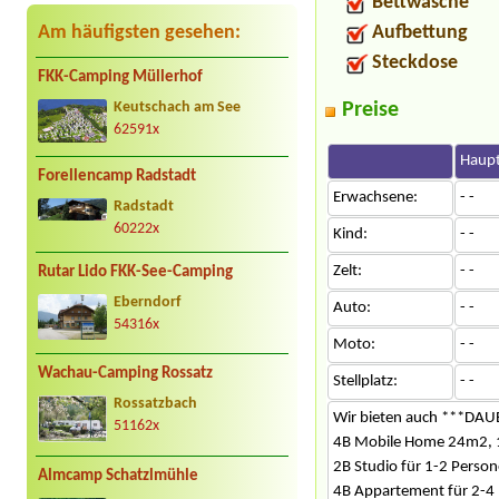
Bettwäsche
Am häufigsten gesehen:
Aufbettung
Steckdose
FKK-Camping Müllerhof
Preise
Keutschach am See
62591x
Haupt
Forellencamp Radstadt
Erwachsene:
- -
Radstadt
60222x
Kind:
- -
Zelt:
- -
Rutar Lido FKK-See-Camping
Eberndorf
Auto:
- -
54316x
Moto:
- -
Wachau-Camping Rossatz
Stellplatz:
- -
Rossatzbach
Wir bieten auch ***DAU
51162x
4B Mobile Home 24m2, 
2B Studio für 1-2 Perso
Almcamp Schatzlmühle
4B Appartement für 2-4