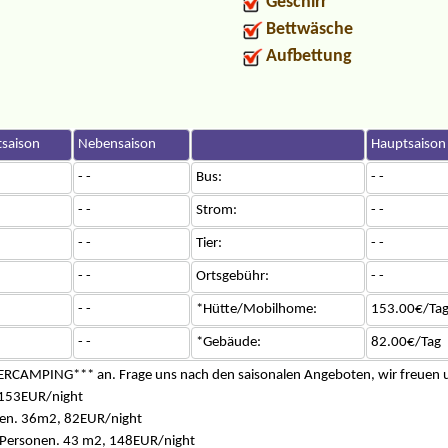
Geschirr
Bettwäsche
Aufbettung
saison
Nebensaison
Hauptsaison
- -
Bus:
- -
- -
Strom:
- -
- -
Tier:
- -
- -
Ortsgebühr:
- -
- -
*Hütte/Mobilhome:
153.00€/Ta
- -
*Gebäude:
82.00€/Tag
ERCAMPING*** an. Frage uns nach den saisonalen Angeboten, wir freuen 
153EUR/night
nen. 36m2, 82EUR/night
 Personen. 43 m2, 148EUR/night