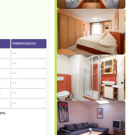
Nebensaison
- -
- -
- -
- -
g
- -
- -
uns.