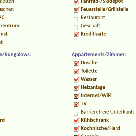
iletten
Fahrrad-/Skidepot
uschen
Feuerstelle/Grillstelle
PC
Restaurant
ozentrum
Geschäft
enst
Kreditkarte
nt
e/Bungalows:
Appartements/Zimmer:
Dusche
Toilette
Wasser
Heizanlage
Internet/WiFi
TV
Barrierefreie Unterkunft
rd
Kühlschrank
Kochnische/Herd