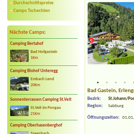
Durchschnittspreise
Camps Tschechien
Nächste Camps:
Camping Bertahof
Bad Hofgastein
1Km
aus
Camping Biohof Unteregg
Embach Lend
20Km
Bad Gastein
, Erlen
Bezirk:
St.Johann/Po
Sonnenterrassen Camping St.Veit
Region:
Salzburg
St.Veit im Pongau
21Km
Öffnungszeiten:
01.01.
Camping Oberhasenberghof
Taxenbach