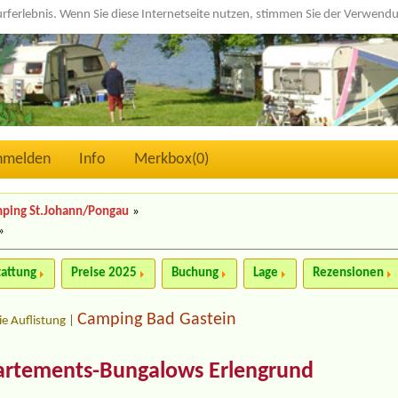
urferlebnis. Wenn Sie diese Internetseite nutzen, stimmen Sie der Verwen
nmelden
Info
Merkbox(
0
)
ping St.Johann/Pongau
»
»
tattung
Preise 2025
Buchung
Lage
Rezensionen
Camping Bad Gastein
ie Auflistung
|
rtements-Bungalows Erlengrund