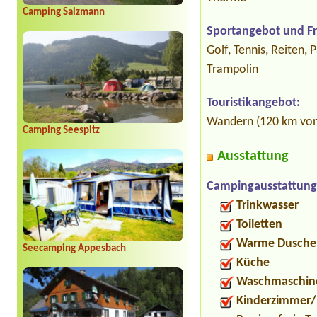
Camping Salzmann
Sportangebot und Fre
Golf, Tennis, Reiten,
Trampolin
Touristikangebot:
Wandern (120 km von 
Camping Seespitz
Ausstattung
Campingausstattung
Trinkwasser
Toiletten
Warme Dusche
Seecamping Appesbach
Küche
Waschmaschin
Kinderzimmer/