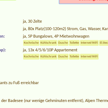
ja, 30 Zelte
ja, 80x Platz(100-120m2) Strom, Gas, Wasser, Kan
en:
ja, 5P Bungalows, 4P Mietwohnwagen
Kochnische
Kühlschrank
Dusche
Toilette
Internet/WiFi
El.Ste
p):
ja, 13x 4/5/6/10P Appartement
Kochnische
Kühlschrank
Dusche
Toilette
Internet/WiFi
ants zu Fuß erreichbar
d, der Badesee (nur wenige Gehminuten entfernt), Alpen Therme