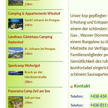
23Km
Camping & Appartements Wieshof
Unser top gepflegter 
Sankt Johann im Pongau
Erholung und Entspann
24Km
einem der schönsten T
Gas-, Wasser-(Sommer
Landhaus Gästehaus Camping
einem Bungalow zu üb
Kastenhof
Mietzelte zur Verfüg
St. Johann im Pongau
24Km
Familienmitglieder p
Gemütlichkeit des ru
Sportcamp Woferlgut
komfortabel eingeric
Bruck an der
schönem Saunagarten
Glocknerstraße
28Km
Kontakt
Panorama Camp Zell am See
+436 434 
Telefon:
Zell am See
29Km
+436 811
Telefon: