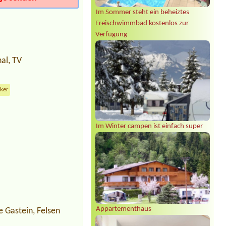
Im Sommer steht ein beheiztes
Freischwimmbad kostenlos zur
Verfügung
al, TV
cker
Im Winter campen ist einfach super
Appartementhaus
 Gastein, Felsen