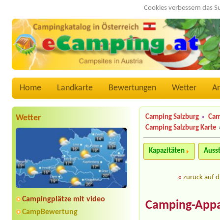
Cookies verbessern das S
Home
Landkarte
Bewertungen
Wetter
A
Wetter
Camping Salzburg
»
Cam
Camping Salzburg Karte
Kapazitäten
Auss
«
zurück auf d
Campingplätze mit video
Camping-Appa
CampBewertung