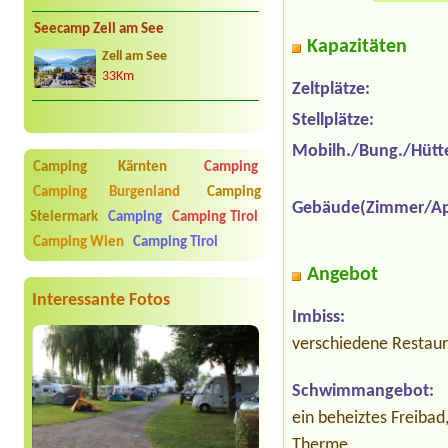
Seecamp Zell am See
Kapazitäten
Zell am See
33Km
Zeltplätze:
Stellplätze:
Mobilh./Bung./Hütt
Camping Kärnten
Camping
Camping Burgenland
Camping
Gebäude(Zimmer/Ap
Steiermark
Camping
Camping Tirol
Camping Wien
Camping Tirol
Angebot
Interessante Fotos
Imbiss:
verschiedene Restaur
Schwimmangebot:
ein beheiztes Freiba
Therme