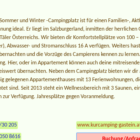
Sommer und Winter -Campingplatz ist für einen Familien-, Akt
ung ideal. Er liegt im Salzburgerland, inmitten der herrlichen 
äler Österreichs. Wir bieten dir Komfortstellplätze von 100 
), Abwasser- und Stromanschluss 16 A verfügen. Weiters hast 
ernachten und die Vorzüge des Campierens kennen zu lernen.
ung. Hier, oder im Appartement können auch deine mitreisend
reiswert übernachten. Neben dem Campingplatz bieten wir dir 
hig gelegenen Appartementhauses mit 13 Ferienwohnungen, die 
htet sind. Seit 2013 steht ein Wellnessbereich mit 3 Saunen,
 zur Verfügung. Jahresplätze gegen Voranmeldung.
/30 205
www.kurcamping-gastein.a
 050 8616
Buchung/Anfra