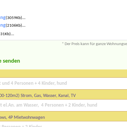
png
(3059Kb)...
png
(2106Kb)...
31Kb)...
* Der Preis kann für ganze Wohnungs
e senden
00-120m2) Strom, Gas, Wasser, Kanal, TV
ows, 4P Mietwohnwagen