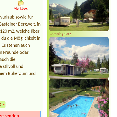
Leimüller Camping
1x mit Strom
Merkbox
ivurlaub sowie für
Gasteiner Bergwelt, in
– 120 m2, welche über
Campingplatz
du die Möglichkeit in
 Es stehen auch
en Freunde oder
auch die
stilvoll und
 einem Ruheraum und
t
»
ge senden