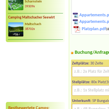
Scharnstein
39309x
Appartements.
Camping Maltschacher Seewirt
Appartements.
Maltschach
Platzplan.pdf
(6
38702x
Buchung/Anfrag
Zeltplätze:
30 Zelte
Stellplätze:
80x Platz(1
Unterkunft:
5P Bungal
Bestbewertete Camps: