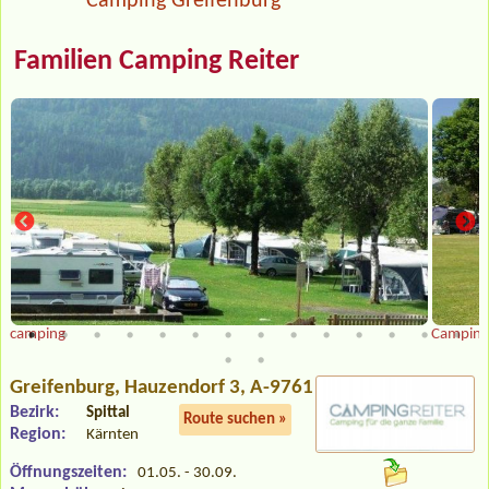
Camping Greifenburg
Familien Camping Reiter
camping
Camping
Greifenburg
, Hauzendorf 3, A-9761
Bezirk:
Spittal
Route suchen »
Region:
Kärnten
Öffnungszeiten:
01.05. - 30.09.