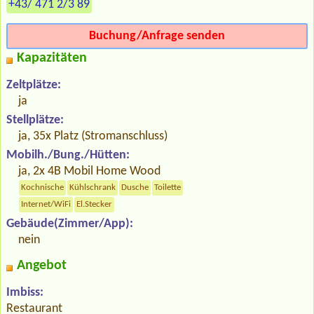
+43/ 471 2/3 89
Buchung/Anfrage senden
Kapazitäten
Zeltplätze:
ja
Stellplätze:
ja, 35x Platz (Stromanschluss)
Mobilh./Bung./Hütten:
ja, 2x 4B Mobil Home Wood
Kochnische
Kühlschrank
Dusche
Toilette
Internet/WiFi
El.Stecker
Gebäude(Zimmer/App):
nein
Angebot
Imbiss:
Restaurant