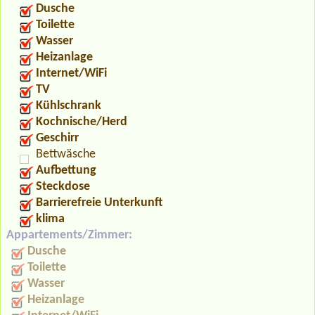
Dusche
Toilette
Wasser
Heizanlage
Internet/WiFi
TV
Kühlschrank
Kochnische/Herd
Geschirr
Bettwäsche
Aufbettung
Steckdose
Barrierefreie Unterkunft
klima
Appartements/Zimmer:
Dusche
Toilette
Wasser
Heizanlage