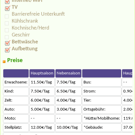
Internet/WiFi
TV
Barrierefreie Unterkunft
Kühlschrank
Kochnische/Herd
Geschirr
Bettwäsche
Aufbettung
Preise
Hauptsaison
Nebensaison
Haupt
Erwachsene:
11.50€/Tag
7.50€/Tag
Bus:
- -
Kind:
7.50€/Tag
6.50€/Tag
Strom:
0.90€
Zelt:
6.00€/Tag
4.00€/Tag
Tier:
4.00€
Auto:
5.00€/Tag
3.00€/Tag
Ortsgebühr:
2.00€
Moto:
- -
- -
*Hütte/Mobilhome:
119.0
Stellplatz:
12.00€/Tag
10.00€/Tag
*Gebäude:
37.00