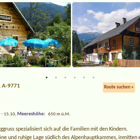
9, A-9771
Route suchen »
Meereshöhe:
 - 15.10.
650 m ü.M.
gruss spezialisiert sich auf die Familien mit den Kindern.
öne und ruhige Lage südlich des Alpenhauptkammes, inmitten e