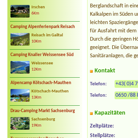
Berglandschaft in ei
Irschen
6Km
Kalkalpen im Süden u
leichten Spaziergänge
Camping Alpenferienpark Reisach
für Ausfahrt mit dem
Reisach im Gailtal
Durch die geringen H
10Km
geeignet. Die Übernac
Camping Knaller Weissensee Süd
Sanitäranlagen, die g
Weissensee
12Km
Kontakt
Alpencamp Kötschach-Mauthen
+43( 0)4 
Telefon:
Kötschach-Mauthen
0650 /88 
Telefon:
13Km
Drau-Camping Markt Sachsenburg
Kapazitäten
Sachsenburg
Zeltplätze:
19Km
Stellplätze: