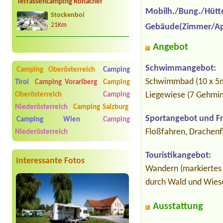
Terrassencamping Ronacher
Mobilh./Bung./Hütt
Stockenboi
21Km
Gebäude(Zimmer/Ap
Angebot
Schwimmangebot:
Camping Oberösterreich
Camping
Schwimmbad (10 x 5m
Tirol
Camping Vorarlberg
Camping
Liegewiese (7 Gehmin
Oberösterreich
Camping
Niederösterreich
Camping Salzburg
Sportangebot und Fre
Camping Wien
Camping
Floßfahren, Drachenf
Niederösterreich
Touristikangebot:
Interessante Fotos
Wandern (markiertes
durch Wald und Wies
Ausstattung