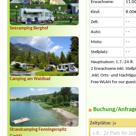
Erwachsene:
11.0
Kind:
8.00€
Zelt:
- -
Seecamping Berghof
Auto:
- -
Moto:
- -
Stellplatz:
- -
Hauptsaison: 1.7.-24.8.
2 Erwachsene inkl. Stell
.inkl. Orts- und Nächti
Camping am Waldbad
Free WLAN for our guest
Buchung/Anfrag
Zeltplätze:
ja
Strandcamping Fenningerspitz