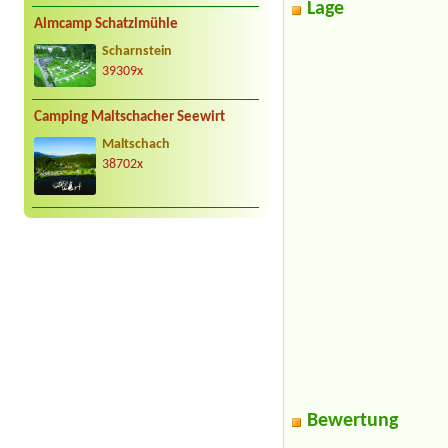
Lage
Almcamp Schatzlmühle
Scharnstein
39309x
Camping Maltschacher Seewirt
Maltschach
38702x
Bewertung