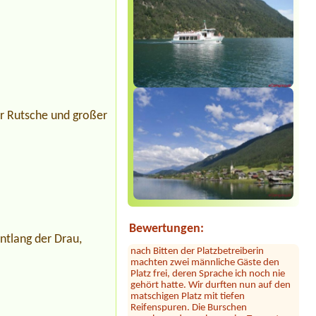
 Rutsche und großer
Sylvia Vodel
***
Die Bilder mit dem See täuschen. Der
See liegt ein Stück entfernt. Dafür ist
das Camping nah an der Autobahn.
Der Hammer kommt jetzt: dort hauste
ein Clan! Der uns zugewiesene Platz
war mit 2 Kleinbussen zugestellt. Erst
Bewertungen:
nach Bitten der Platzbetreiberin
tlang der Drau,
machten zwei männliche Gäste den
Platz frei, deren Sprache ich noch nie
gehört hatte. Wir durften nun auf den
matschigen Platz mit tiefen
Reifenspuren. Die Burschen
verschwanden nebenan im Tappert-
Luxus-Wohnanhänger. Einer drehte an