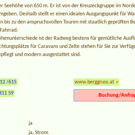
ner Seehöhe von 650 m. Er ist von der Kreuzeckgruppe im Norde
mgeben. Deshalb stellt er einen idealen Ausgangspunkt für W
n bis zu den anspruchsvollen Touren mit staatlich geprüften B
 Fahrrad.
öhenunterschiede ist der Radweg bestens für gemütliche Ausfl
htungsplätze für Caravans und Zelte stehen für Sie zur Verfüg
epflegt und modern ausgestattet sind.
712 /615
www.berggruss.at
»
811 59
Buchung/Anfra
ja
ja, Strom