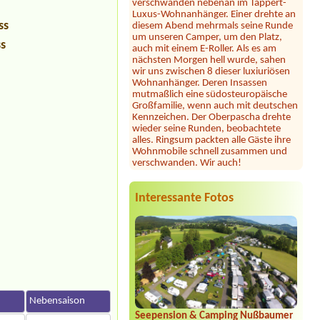
diesem Abend mehrmals seine Runde
um unseren Camper, um den Platz,
ss
auch mit einem E-Roller. Als es am
nächsten Morgen hell wurde, sahen
ss
wir uns zwischen 8 dieser luxiuriösen
Wohnanhänger. Deren Insassen
mutmaßlich eine südosteuropäische
Großfamilie, wenn auch mit deutschen
Kennzeichen. Der Oberpascha drehte
wieder seine Runden, beobachtete
alles. Ringsum packten alle Gäste ihre
Wohnmobile schnell zusammen und
verschwanden. Wir auch!
Julia
*****
Dieser Campingplatz ist wunderschön
gelegen direkt am See mit großer
Interessante Fotos
Liegewiese und tollem Seezugang. Die
Sanitäranlagen sind sehr großzügig und
sauber. Seit heuer gibt es samstags
Feuerkörbe und Stockbrot am Strand
... unsere Kinder und auch wir
Erwachsene waren begeistert! Hier
fühlt man sich jederzeit willkommen,
wir können diesen Platz nur wärmstens
empfehlen!
n
Nebensaison
Seepension & Camping Nußbaumer
Jörg Vopel
*****