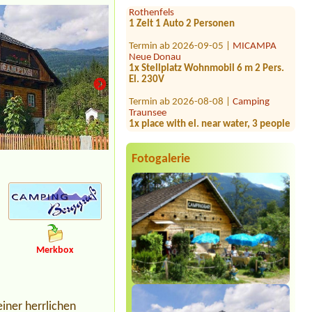
1 Zelt 1 Auto 2 Personen
Termin ab 2026-09-05 |
MICAMPA
Neue Donau
1x Stellplatz Wohnmobil 6 m 2 Pers.
El. 230V
Termin ab 2026-08-08 |
Camping
Traunsee
1x place with el. near water, 3 people
Termin ab 2026-07-28 |
Campingplatz
Judenstein
1x Zelt für 2 Personen
Fotogalerie
Termin ab 2026-08-29 |
Camping
Grabner GmbH
2 places for tant and 4 people Near
water2 Tants
Termin ab 2026-08-04 |
Camping
Zirngast
Merkbox
1 x place for 2 persons
Termin ab 2026-08-19 |
Camping
Temel
1x STellplatz mit STrom 2 Personen /
iner herrlichen
großes Wohnmobil 9m lang