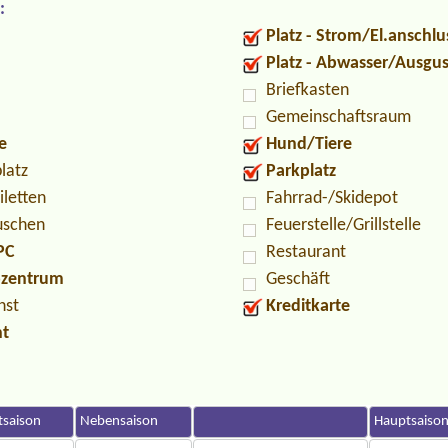
:
Platz - Strom/El.anschlu
Platz - Abwasser/Ausgu
Briefkasten
Gemeinschaftsraum
e
Hund/Tiere
latz
Parkplatz
iletten
Fahrrad-/Skidepot
uschen
Feuerstelle/Grillstelle
PC
Restaurant
ozentrum
Geschäft
nst
Kreditkarte
nt
saison
Nebensaison
Hauptsaiso