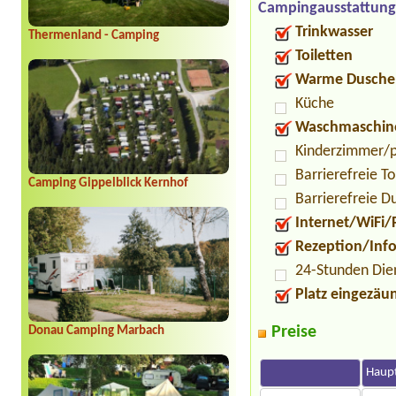
Campingausstattung
Trinkwasser
Thermenland - Camping
Toiletten
Warme Dusche
Küche
Waschmaschin
Kinderzimmer/p
Barrierefreie To
Camping Gippelblick Kernhof
Barrierefreie D
Internet/WiFi/
Rezeption/Inf
24-Stunden Die
Platz eingezäu
Preise
Donau Camping Marbach
Haupt