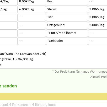
0€/Tag
8.00€/Tag
Bus:
- -
/Tag
6.00€/Tag
Strom:
3.00€/Tag
- -
Tier:
3.00€/Tag
- -
Ortsgebühr:
2.00€/Tag
- -
*Hütte/Mobilhome:
- -
- -
*Gebäude:
- -
platz(Auto und Caravan oder Zelt)
gungstaxe EUR 36,00/Tag
s
* Der Preis kann für ganze Wohnungs
Aktuell Pre
e senden