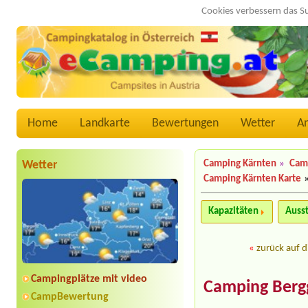
Cookies verbessern das S
Home
Landkarte
Bewertungen
Wetter
A
Wetter
Camping Kärnten
»
Camp
Camping Kärnten Karte
Kapazitäten
Auss
«
zurück auf d
Campingplätze mit video
Camping Berg
CampBewertung