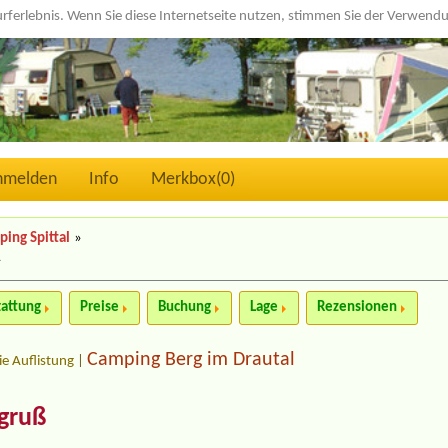
urferlebnis. Wenn Sie diese Internetseite nutzen, stimmen Sie der Verwen
nmelden
Info
Merkbox(
0
)
ing Spittal
»
»
tattung
Preise
Buchung
Lage
Rezensionen
Camping Berg im Drautal
ie Auflistung
|
gruß