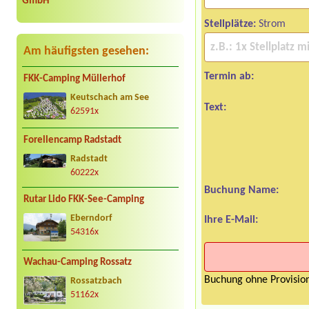
GmbH
Stellplätze:
Strom
Am häufigsten gesehen:
Termin ab:
FKK-Camping Müllerhof
Keutschach am See
Text:
62591x
Forellencamp Radstadt
Radstadt
60222x
Buchung Name:
Rutar Lido FKK-See-Camping
Eberndorf
Ihre E-Mail:
54316x
Wachau-Camping Rossatz
Buchung ohne Provision
Rossatzbach
51162x