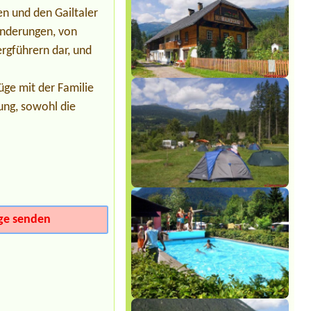
n und den Gailtaler
Termin ab 2026-08-22 |
Camping
Mexico am Bodensee
anderungen, von
1 Stellplatz für Wohwagen ca 7 m
ergführern dar, und
Deichsellänge
üge mit der Familie
ung, sowohl die
ge senden