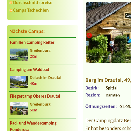
Durchschnittspreise
Camps Tschechien
Nächste Camps:
Familien Camping Reiter
Greifenburg
2Km
Camping am Waldbad
Dellach im Drautal
Berg im Drautal
, 4
4Km
Bezirk:
Spittal
Region:
Kärnten
Fliegercamp Oberes Drautal
Greifenburg
Öffnungszeiten:
01.05.
5Km
Der Campingplatz Berg
Rad- und Wandercamping
Er hat besonders sch
Ponderosa