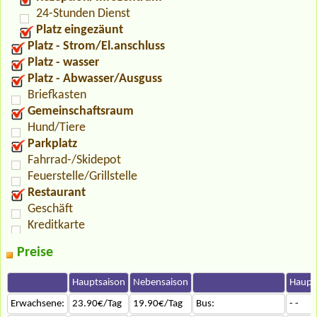
24-Stunden Dienst
Platz eingezäunt
Platz - Strom/El.anschluss
Platz - wasser
Platz - Abwasser/Ausguss
Briefkasten
Gemeinschaftsraum
Hund/Tiere
Parkplatz
Fahrrad-/Skidepot
Feuerstelle/Grillstelle
Restaurant
Geschäft
Kreditkarte
Preise
Hauptsaison
Nebensaison
Haupt
Erwachsene:
23.90€/Tag
19.90€/Tag
Bus:
- -