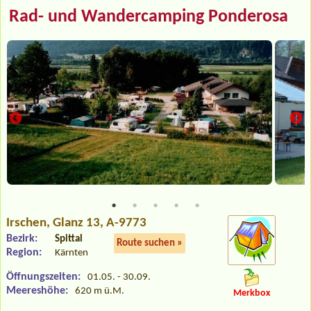
Rad- und Wandercamping Ponderosa
Irschen
, Glanz 13, A-9773
Bezirk:
Spittal
Route suchen »
Region:
Kärnten
Öffnungszeiten:
01.05. - 30.09.
Meereshöhe:
620 m ü.M.
Merkbox