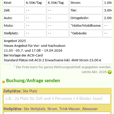
Kind:
6.50€/Tag
6.50€/Tag
Strom:
1.00€
Zelt:
- -
- -
Tier:
3.00€
Auto:
- -
- -
Ortsgebühr:
2.00€
Moto:
- -
- -
*Hütte/Mobilhome:
- -
Stellplatz:
- -
- -
*Gebäude:
- -
Angebot 2025
Neues Angebot für Vor- und Nachsaison
11.05 - 05.7. und 17.08 – 19.09.2026
Bei Vorlage der ACSI-Card
Standard Plätze mit ACSI 2 Erwachsene inkl. 4kW Strom 23,00 €
* Der Preis kann für ganze Wohnungseinheit angegeben werden.
Letzte Akt. 2026
Buchung/Anfrage senden
Zeltplätze:
36x Platz
Stellplätze:
36x Stellplatz, Strom, Trink-Wasser, Abwasser