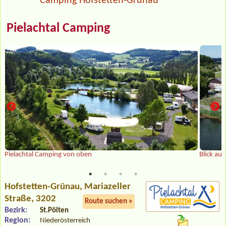
Camping Hofstetten-Grünau
Pielachtal Camping
Pielachtal Camping von oben
Blick au
Hofstetten-Grünau
, Mariazeller
Straße, 3202
Route suchen »
Bezirk:
St.Pölten
Region:
Niederösterreich