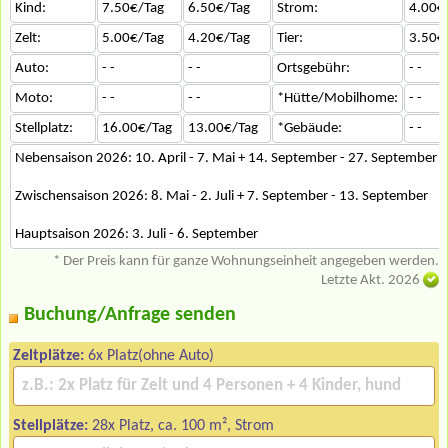
Kind:
7.50€/Tag
6.50€/Tag
Strom:
4.00€
Zelt:
5.00€/Tag
4.20€/Tag
Tier:
3.50€
Auto:
- -
- -
Ortsgebühr:
- -
Moto:
- -
- -
*Hütte/Mobilhome:
- -
Stellplatz:
16.00€/Tag
13.00€/Tag
*Gebäude:
- -
Nebensaison 2026: 10. April - 7. Mai + 14. September - 27. September
Zwischensaison 2026: 8. Mai - 2. Juli + 7. September - 13. September
Hauptsaison 2026: 3. Juli - 6. September
* Der Preis kann für ganze Wohnungseinheit angegeben werden.
Letzte Akt. 2026
Buchung/Anfrage senden
Zeltplätze:
6x Platz(ohne Auto)
Stellplätze:
28x Platz, ca. 100 m², Strom