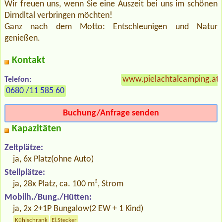
Wir freuen uns, wenn Sie eine Auszeit bei uns im schönen
Dirndltal verbringen möchten!
Ganz nach dem Motto: Entschleunigen und Natur
genießen.
Kontakt
www.pielachtalcamping.at
Telefon:
0680 /11 585 60
Buchung/Anfrage senden
Kapazitäten
Zeltplätze:
ja, 6x Platz(ohne Auto)
Stellplätze:
ja, 28x Platz, ca. 100 m², Strom
Mobilh./Bung./Hütten:
ja, 2x 2+1P Bungalow(2 EW + 1 Kind)
Kühlschrank
El.Stecker