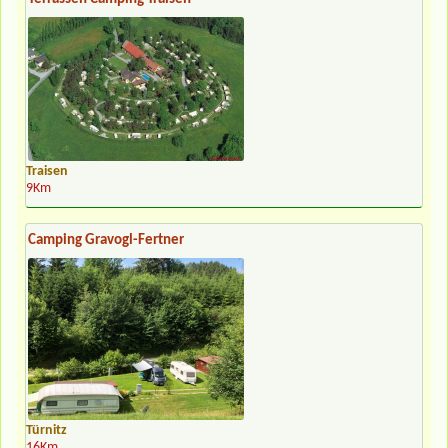
Traisen
9Km
Camping Gravogl-Fertner
Türnitz
16Km