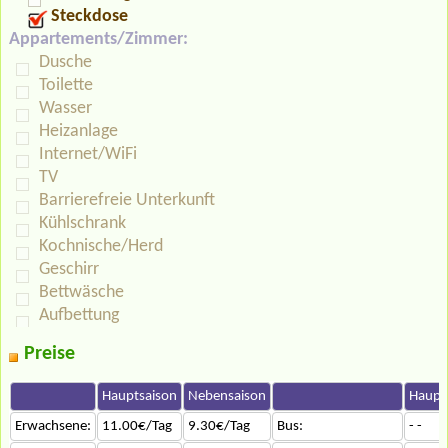
Steckdose
Appartements/Zimmer:
Dusche
Toilette
Wasser
Heizanlage
Internet/WiFi
TV
Barrierefreie Unterkunft
Kühlschrank
Kochnische/Herd
Geschirr
Bettwäsche
Aufbettung
Preise
Hauptsaison
Nebensaison
Haupt
Erwachsene:
11.00€/Tag
9.30€/Tag
Bus:
- -