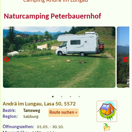
Camping Andrä im Lungau
Naturcamping Peterbauernhof
Andrä im Lungau
, Lasa 50, 5572
Bezirk:
Tamsweg
Route suchen »
Region:
Salzburg
Öffnungszeiten:
01.05. - 30.10.