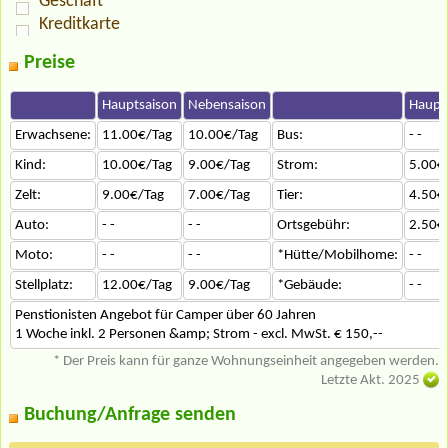
Geschäft
Kreditkarte
Preise
Hauptsaison
Nebensaison
Haupt
Erwachsene:
11.00€/Tag
10.00€/Tag
Bus:
- -
Kind:
10.00€/Tag
9.00€/Tag
Strom:
5.00€
Zelt:
9.00€/Tag
7.00€/Tag
Tier:
4.50€
Auto:
- -
- -
Ortsgebühr:
2.50€
Moto:
- -
- -
*Hütte/Mobilhome:
- -
Stellplatz:
12.00€/Tag
9.00€/Tag
*Gebäude:
- -
Penstionisten Angebot für Camper über 60 Jahren
1 Woche inkl. 2 Personen &amp; Strom - excl. MwSt. € 150,--
* Der Preis kann für ganze Wohnungseinheit angegeben werden.
Letzte Akt. 2025
Buchung/Anfrage senden