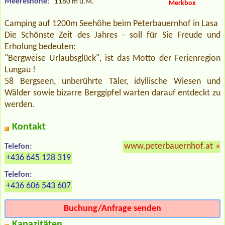
Meereshöhe:
1180 m ü.M.
Merkbox
Camping auf 1200m Seehöhe beim Peterbauernhof in Lasa
Die Schönste Zeit des Jahres - soll für Sie Freude und
Erholung bedeuten:
"Bergweise Urlaubsglück", ist das Motto der Ferienregion
Lungau !
58 Bergseen, unberührte Täler, idyllische Wiesen und
Wälder sowie bizarre Berggipfel warten darauf entdeckt zu
werden.
Kontakt
www.peterbauernhof.at
»
Telefon:
+436 645 128 319
Telefon:
+436 606 543 607
Buchung/Anfrage senden
Kapazitäten