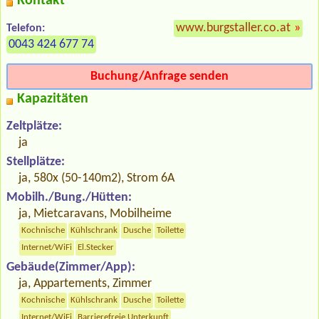
Kontakt
www.burgstaller.co.at
»
Telefon:
0043 424 677 74
Buchung/Anfrage senden
Kapazitäten
Zeltplätze:
ja
Stellplätze:
ja, 580x (50-140m2), Strom 6A
Mobilh./Bung./Hütten:
ja, Mietcaravans, Mobilheime
Kochnische
Kühlschrank
Dusche
Toilette
Internet/WiFi
El.Stecker
Gebäude(Zimmer/App):
ja, Appartements, Zimmer
Kochnische
Kühlschrank
Dusche
Toilette
Internet/WiFi
Barrierefreie Unterkunft