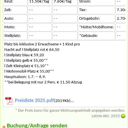
Kind:
11.50€/Tag
7.60€/Tag
Strom:
- -
Zelt:
- -
- -
Tier:
7.30€
Auto:
- -
- -
Ortsgebühr:
2.70€
Moto:
- -
- -
*Hütte/Mobilhome:
- -
Stellplatz:
- -
- -
*Gebäude:
- -
Platz bis inklusive 2 Erwachsene + 1 Kind pro
Nacht auf l Stellplatz rot € 64,50
l Stellplatz blau € 59,20
l Stellplatz gelb € 55,00**
l Zelt-Kleinplatz € 51,10**
l Wohnmobil-Platz € 55,00**
Hauptsaison: 1.7. -- 6.9.
**bei Belegung mit nur 2 Pers. € 11,50 Abzug
Preisliste 2025.pdf
(2019Kb)...
* Der Preis kann für ganze Wohnungseinheit angegeben werden.
Letzte Akt. 2025
Buchung/Anfrage senden