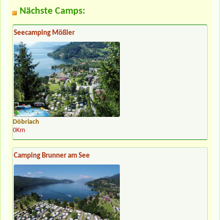
Nächste Camps:
Seecamping Mößler
Döbriach
0Km
Camping Brunner am See