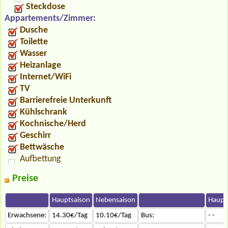
Steckdose
Appartements/Zimmer:
Dusche
Toilette
Wasser
Heizanlage
Internet/WiFi
TV
Barrierefreie Unterkunft
Kühlschrank
Kochnische/Herd
Geschirr
Bettwäsche
Aufbettung
Preise
Hauptsaison
Nebensaison
Haupt
Erwachsene:
14.30€/Tag
10.10€/Tag
Bus:
- -