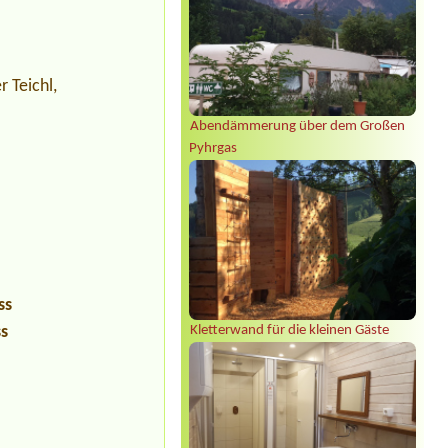
r Teichl,
Abendämmerung über dem Großen
Pyhrgas
ss
ss
Kletterwand für die kleinen Gäste