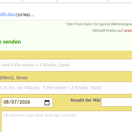
020.doc
(107Kb)...
* Der Preis kann für ganze Wohnungs
Aktuell Preise auf
www.
e senden
 100m2), Strom
Anzahl der Nächte: