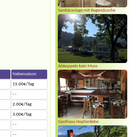
Sanitäranlage mit Regendusche
Abkoppeln kein Muss
n
Nebensaison
15.00€/Tag
- -
2.00€/Tag
3.00€/Tag
Gasthaus Hopfenliebe
- -
- -