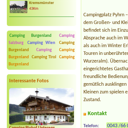
Kremsmünster
43Km
Campingplatz Pyhrn – 
dem Großen- und Klei
befindet sich im Einz
Camping Burgenland
Camping
Absprache auch im Wi
Salzburg
Camping Wien
Camping
als auch im Winter Er
Burgenland
Camping
Camping
Touren in unberührte
Burgenland
Camping Tirol
Camping
Wurzeralm). Übernach
Burgenland
eingerichtetes Gasth
freundliche Bedienun
Interessante Fotos
gemütlich ausklingen 
Kleinen zum spielen e
Zustand.
Kontakt
0043 /66 
Telefon: