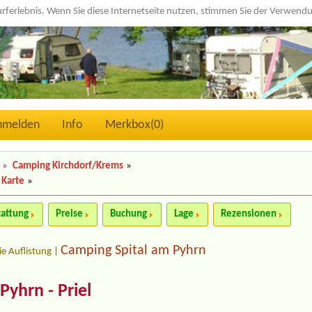
urferlebnis. Wenn Sie diese Internetseite nutzen, stimmen Sie der Verwen
nmelden
Info
Merkbox(
0
)
»
Camping Kirchdorf/Krems
»
 Karte
»
tattung
Preise
Buchung
Lage
Rezensionen
Camping Spital am Pyhrn
ie Auflistung
|
Pyhrn - Priel