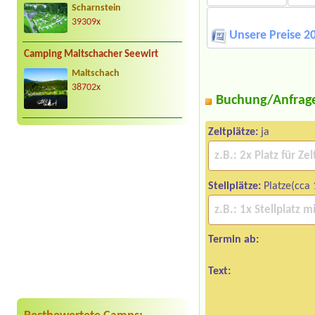
Scharnstein
39309x
Unsere Preise 2
Camping Maltschacher Seewirt
Maltschach
38702x
Buchung/Anfrag
Zeltplätze:
ja
Stellplätze:
Platze(cca
Termin ab:
Text: