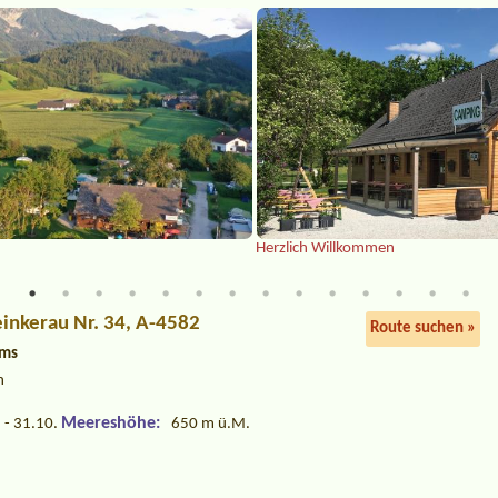
Herzlich Willkommen
einkerau Nr. 34, A-4582
Route suchen »
ems
h
Meereshöhe:
 - 31.10.
650 m ü.M.