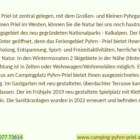
Priel ist zentral gelegen, mit dem Großen- und Kleinen Pyhrga
nen Priel im Westen, können Sie die Natur bei uns noch hautn
ugsgebiet des neu gegründeten Nationalparks - Kalkalpen. Der P
nter geöffnet, denn das Feriengebiet Pyhrn - Priel bietet Ih
holung, Entspannung, Sport- und Freizeitaktivitäten, herrlic
r Natur. In den Wintermonaten 2 Skigebiete in der Nähe (Hint
tung ist in Zelten oder Wohnwagen/Wohnmobilen möglich. Ein 
aus am Campingplatz Pyhrn-Priel bietet Ihnen ausgezeichnetes
g. Im Gastgarten mit neu gestalteter, überdachter Terrasse k
lassen. Der im Frühjahr 2019 neu gestaltete Spielplatz mit Kle
in. Die Sanitäranlagen wurden in 2022 erneuert und befinden s
077 73614
www.camping-pyhrn-priel.a