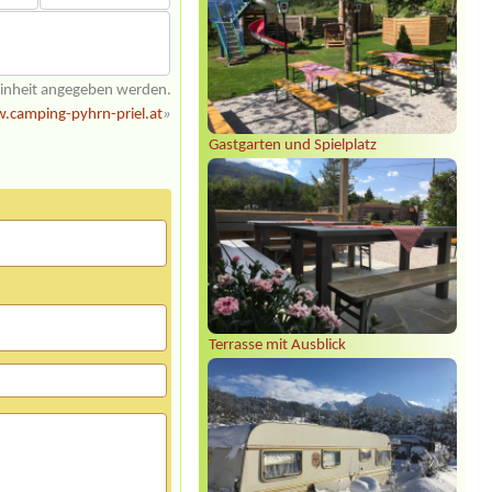
einheit angegeben werden.
camping-pyhrn-priel.at
»
Gastgarten und Spielplatz
Terrasse mit Ausblick
Sylvia Vodel
***