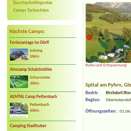
Durchschnittspreise
Camps Tschechien
Nächste Camps:
Ferienanlage Im Dörfl
Irdning
26Km
auf Anfrage
Ruhe und Entspannung
Almcamp Schatzlmühle
Scharnstein
36Km
Spital am Pyhrn
, Gl
Bezirk:
Kirchdorf/Kr
ALMTAL Camp Pettenbach
Region:
Oberösterreic
Pettenbach
40Km
Öffnungszeiten:
01.04.
Camping Stadlhuber