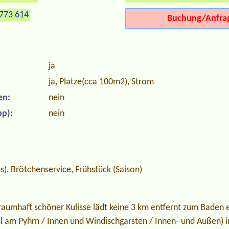
773 614
Buchung/Anfra
ja
ja, Platze(cca 100m2), Strom
en:
nein
p):
nein
), Brötchenservice, Frühstück (Saison)
raumhaft schöner Kulisse lädt keine 3 km entfernt zum Baden ein
 am Pyhrn / Innen und Windischgarsten / Innen- und Außen) i