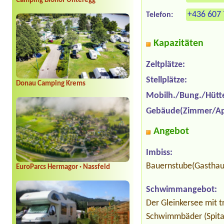
Camping Biohof Unteregg
+436 607 
Telefon:
Kapazitäten
Zeltplätze:
Stellplätze:
Donau Camping Krems
Mobilh./Bung./Hütt
Gebäude(Zimmer/Ap
Angebot
Imbiss:
Bauernstube(Gasthaus
EuroParcs Hermagor · Nassfeld
Schwimmangebot:
Der Gleinkersee mit t
Schwimmbäder (Spital