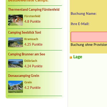
Bestbewertete Camps:
Thermenland Camping Fürstenfeld
Buchung Name:
Fürstenfeld
4.8 Punkte
Ihre E-Mail:
Camping Seeblick Toni
Kramsach
4.25 Punkte
Buchung ohne Provision
Camping Brunner am See
Lage
Döbriach
4.24 Punkte
Donaucamping Grein
Grein
4.2 Punkte