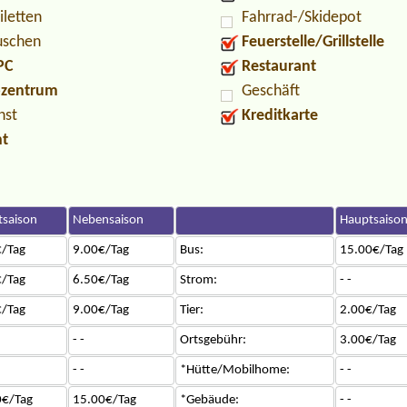
iletten
Fahrrad-/Skidepot
uschen
Feuerstelle/Grillstelle
PC
Restaurant
ozentrum
Geschäft
nst
Kreditkarte
nt
saison
Nebensaison
Hauptsaiso
/Tag
9.00€/Tag
Bus:
15.00€/Tag
/Tag
6.50€/Tag
Strom:
- -
/Tag
9.00€/Tag
Tier:
2.00€/Tag
- -
Ortsgebühr:
3.00€/Tag
- -
*Hütte/Mobilhome:
- -
0€/Tag
15.00€/Tag
*Gebäude:
- -