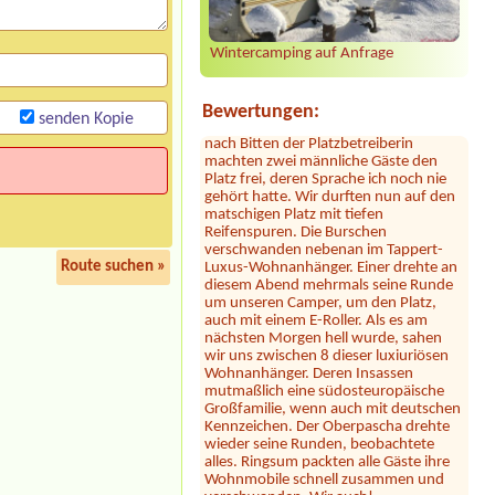
Die Bilder mit dem See täuschen. Der
See liegt ein Stück entfernt. Dafür ist
das Camping nah an der Autobahn.
Wintercamping auf Anfrage
Der Hammer kommt jetzt: dort hauste
ein Clan! Der uns zugewiesene Platz
war mit 2 Kleinbussen zugestellt. Erst
Bewertungen:
nach Bitten der Platzbetreiberin
senden Kopie
machten zwei männliche Gäste den
Platz frei, deren Sprache ich noch nie
gehört hatte. Wir durften nun auf den
matschigen Platz mit tiefen
Reifenspuren. Die Burschen
verschwanden nebenan im Tappert-
Luxus-Wohnanhänger. Einer drehte an
diesem Abend mehrmals seine Runde
Route suchen »
um unseren Camper, um den Platz,
auch mit einem E-Roller. Als es am
nächsten Morgen hell wurde, sahen
wir uns zwischen 8 dieser luxiuriösen
Wohnanhänger. Deren Insassen
mutmaßlich eine südosteuropäische
Großfamilie, wenn auch mit deutschen
Kennzeichen. Der Oberpascha drehte
wieder seine Runden, beobachtete
alles. Ringsum packten alle Gäste ihre
Wohnmobile schnell zusammen und
verschwanden. Wir auch!