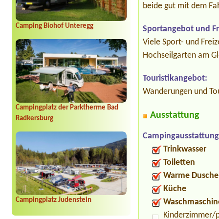
beide gut mit dem Fa
Camping Biohof Unteregg
Sportangebot und Fre
Viele Sport- und Freiz
Hochseilgarten am Gl
Touristikangebot:
Wanderungen und Tour
Campingplatz der Parktherme Bad
Ausstattung
Radkersburg
Campingausstattung
Trinkwasser
Toiletten
Warme Dusche
Küche
Campingplatz Judenstein
Waschmaschin
Kinderzimmer/p