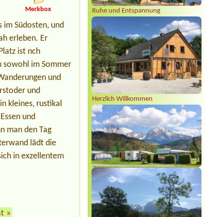
Leimüller Camping
Merkbox
Ruhe und Entspannung
1x Platz für 2 Personen/
s im Südosten, und
ah erleben. Er
latz ist nch
nen sowohl im Sommer
he Wanderungen und
erstoder und
Herzlich Willkommen
kleines, rustikal
 Essen und
ann man den Tag
tterwand lädt die
ich in exzellentem
t
»