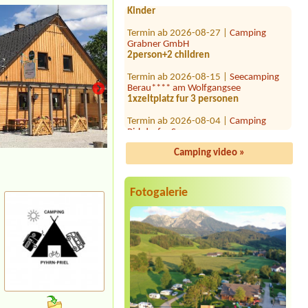
Termin ab 2026-08-27 |
Camping
Grabner GmbH
2person+2 children
Termin ab 2026-08-15 |
Seecamping
Berau**** am Wolfgangsee
1xzeltplatz fur 3 personen
Termin ab 2026-08-04 |
Camping
Pirkdorfer See
Termin ab 2026-08-18 |
Storchencamp Rust
Camping video »
1 Stellplatz für 1 Zelt und 3 Personen
Termin ab 2026-07-30 |
Camping via
Fotogalerie
Claudiasee
1 Zelt, 2 Personen
Termin ab 2026-07-21 |
Sonnencamp
am Gösselsdorfer See
Termin ab 2026-07-29 |
Seecamping
Wolfgangblick
1x zelt,2 x personen
Termin ab 2026-08-08 |
Strandcafé