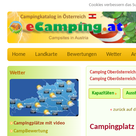
Cookies verbessern das S
Home
Landkarte
Bewertungen
Wetter
A
Wetter
Camping Oberösterreich
Camping Oberösterreich
Kapazitäten
Auss
«
zurück auf d
Campingplätze mit video
Campingplatz 
CampBewertung