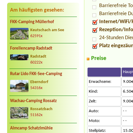
Barrierefreie To
Am häufigsten gesehen:
Barrierefreie D
Internet/WiFi/
FKK-Camping Müllerhof
Rezeption/Inf
Keutschach am See
62591x
24-Stunden Die
Platz eingezäu
Forellencamp Radstadt
Radstadt
Preise
60222x
Haupt
Rutar Lido FKK-See-Camping
Erwachsene:
9.00€
Eberndorf
54316x
Kind:
6.50€
Wachau-Camping Rossatz
Zelt:
9.00€
Rossatzbach
Auto:
- -
51162x
Moto:
- -
Almcamp Schatzlmühle
Stellplatz:
15.0