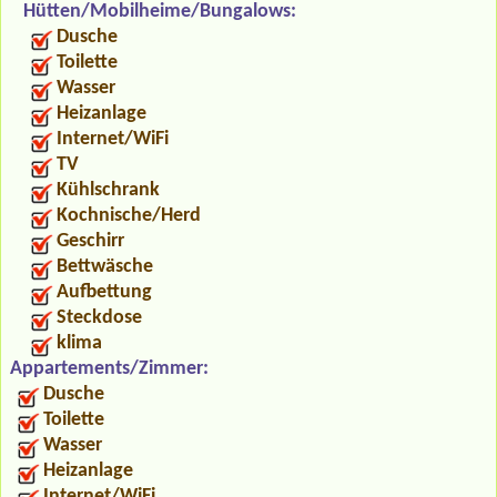
Hütten/Mobilheime/Bungalows:
Dusche
Toilette
Wasser
Heizanlage
Internet/WiFi
TV
Kühlschrank
Kochnische/Herd
Geschirr
Bettwäsche
Aufbettung
Steckdose
klima
Appartements/Zimmer:
Dusche
Toilette
Wasser
Heizanlage
Internet/WiFi