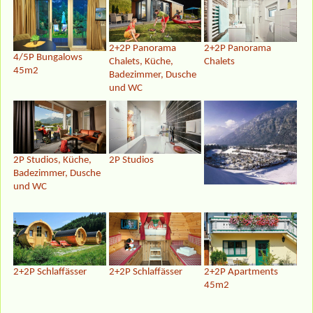
2+2P Panorama
2+2P Panorama
4/5P Bungalows
Chalets, Küche,
Chalets
45m2
Badezimmer, Dusche
und WC
2P Studios, Küche,
2P Studios
Badezimmer, Dusche
und WC
2+2P Schlaffässer
2+2P Schlaffässer
2+2P Apartments
45m2