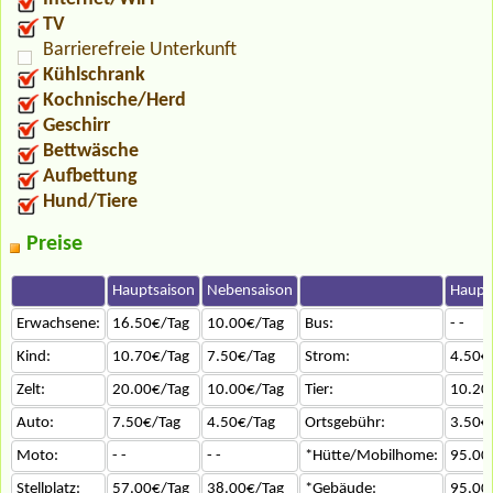
TV
Barrierefreie Unterkunft
Kühlschrank
Kochnische/Herd
Geschirr
Bettwäsche
Aufbettung
Hund/Tiere
Preise
Hauptsaison
Nebensaison
Haupt
Erwachsene:
16.50€/Tag
10.00€/Tag
Bus:
- -
Kind:
10.70€/Tag
7.50€/Tag
Strom:
4.50€
Zelt:
20.00€/Tag
10.00€/Tag
Tier:
10.20
Auto:
7.50€/Tag
4.50€/Tag
Ortsgebühr:
3.50€
Moto:
- -
- -
*Hütte/Mobilhome:
95.00
Stellplatz:
57.00€/Tag
38.00€/Tag
*Gebäude:
95.00