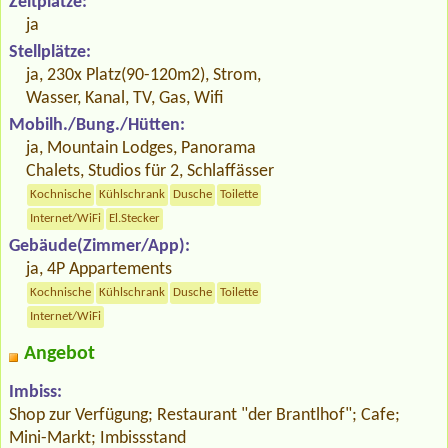
Zeltplätze:
ja
Stellplätze:
ja, 230x Platz(90-120m2), Strom,
Wasser, Kanal, TV, Gas, Wifi
Mobilh./Bung./Hütten:
ja, Mountain Lodges, Panorama
Chalets, Studios für 2, Schlaffässer
Kochnische
Kühlschrank
Dusche
Toilette
Internet/WiFi
El.Stecker
Gebäude(Zimmer/App):
ja, 4P Appartements
Kochnische
Kühlschrank
Dusche
Toilette
Internet/WiFi
Angebot
Imbiss:
Shop zur Verfügung; Restaurant "der Brantlhof"; Cafe;
Mini-Markt; Imbissstand