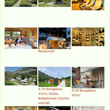
Restaurant
4/5P Bungalows
4/5P Bungalows
45m2, Küche,
45m2
Badezimmer, Dusche
und WC