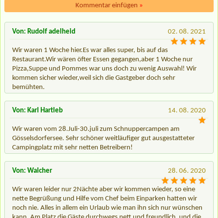
Kommentar einfügen
»
Von: Rudolf adelheid
02. 08. 2021
Wir waren 1 Woche hier.Es war alles super, bis auf das
Restaurant.Wir wären öfter Essen gegangen,aber 1 Woche nur
Pizza,Suppe und Pommes war uns doch zu wenig Auswahl! Wir
kommen sicher wieder,weil sich die Gastgeber doch sehr
bemühten.
Von: Karl Hartleb
14. 08. 2020
Wir waren vom 28.Juli-30.juli zum Schnuppercampen am
Gösselsdorfersee. Sehr schöner weitläufiger gut ausgestatteter
Campingplatz mit sehr netten Betreibern!
Von: Walcher
28. 06. 2020
Wir waren leider nur 2Nächte aber wir kommen wieder, so eine
nette Begrüßung und Hilfe vom Chef beim Einparken hatten wir
noch nie. Alles in allem ein Urlaub wie man ihn sich nur wünschen
kann. Am Platz die Gäste durchwegs nett und freundlich, und die