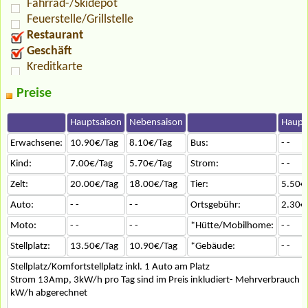
Fahrrad-/Skidepot
Feuerstelle/Grillstelle
Restaurant
Geschäft
Kreditkarte
Preise
Hauptsaison
Nebensaison
Haupt
Erwachsene:
10.90€/Tag
8.10€/Tag
Bus:
- -
Kind:
7.00€/Tag
5.70€/Tag
Strom:
- -
Zelt:
20.00€/Tag
18.00€/Tag
Tier:
5.50€
Auto:
- -
- -
Ortsgebühr:
2.30€
Moto:
- -
- -
*Hütte/Mobilhome:
- -
Stellplatz:
13.50€/Tag
10.90€/Tag
*Gebäude:
- -
Stellplatz/Komfortstellplatz inkl. 1 Auto am Platz
Strom 13Amp, 3kW/h pro Tag sind im Preis inkludiert- Mehrverbrauch w
kW/h abgerechnet