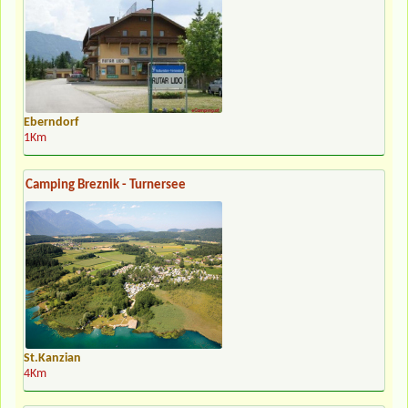
Eberndorf
1Km
Camping Breznik - Turnersee
St.Kanzian
4Km