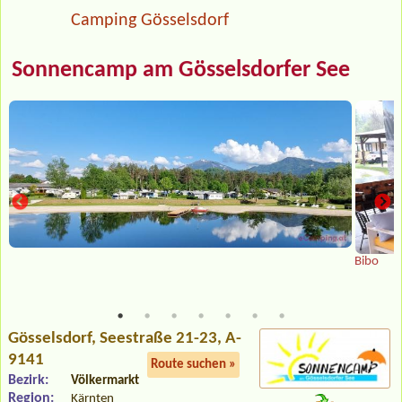
Camping Gösselsdorf
Sonnencamp am Gösselsdorfer See
Bibo
Gösselsdorf
, Seestraße 21-23, A-
9141
Route suchen »
Bezirk:
Völkermarkt
Region:
Kärnten