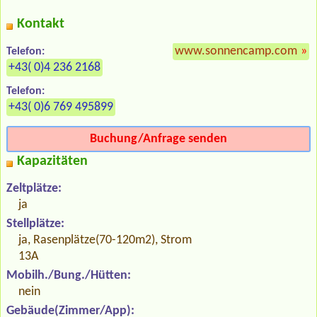
Kontakt
www.sonnencamp.com
»
Telefon:
+43( 0)4 236 2168
Telefon:
+43( 0)6 769 495899
Buchung/Anfrage senden
Kapazitäten
Zeltplätze:
ja
Stellplätze:
ja, Rasenplätze(70-120m2), Strom
13A
Mobilh./Bung./Hütten:
nein
Gebäude(Zimmer/App):