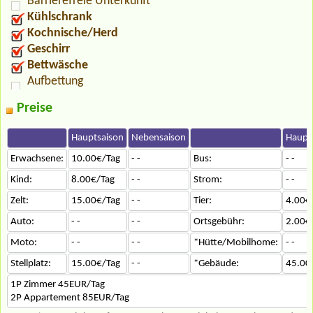
Barrierefreie Unterkunft
Kühlschrank
Kochnische/Herd
Geschirr
Bettwäsche
Aufbettung
Preise
Hauptsaison
Nebensaison
Haupt
Erwachsene:
10.00€/Tag
- -
Bus:
- -
Kind:
8.00€/Tag
- -
Strom:
- -
Zelt:
15.00€/Tag
- -
Tier:
4.00€
Auto:
- -
- -
Ortsgebühr:
2.00€
Moto:
- -
- -
*Hütte/Mobilhome:
- -
Stellplatz:
15.00€/Tag
- -
*Gebäude:
45.00
1P Zimmer 45EUR/Tag
2P Appartement 85EUR/Tag