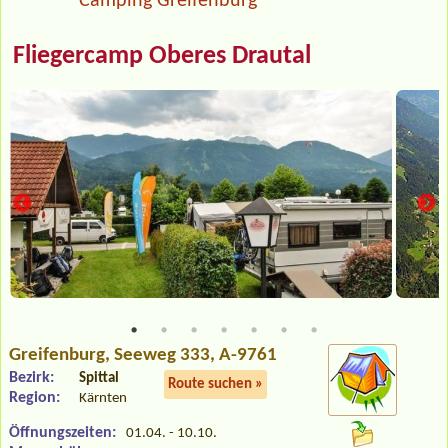
Camping Greifenburg
Fliegercamp Oberes Drautal
Greifenburg
, Seeweg 333, A-9761
Bezirk:
Spittal
Route suchen »
Region:
Kärnten
Öffnungszeiten:
01.04. - 10.10.