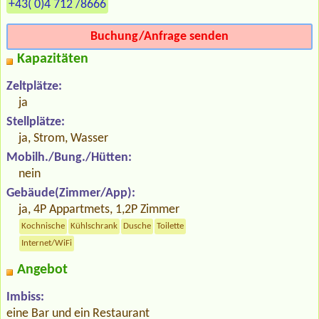
+43( 0)4 712 /8666
Buchung/Anfrage senden
Kapazitäten
Zeltplätze:
ja
Stellplätze:
ja, Strom, Wasser
Mobilh./Bung./Hütten:
nein
Gebäude(Zimmer/App):
ja, 4P Appartmets, 1,2P Zimmer
Kochnische
Kühlschrank
Dusche
Toilette
Internet/WiFi
Angebot
Imbiss:
eine Bar und ein Restaurant