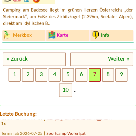
Camping am Badesee liegt im grünen Herzen Österreichs „der
Steiermark“, am Fuße des Zirbitzkogel (2.396m, Seetaler Alpen),
direkt am idyllischen B..
Merkbox
Karte
Info
« Zurück
Weiter »
1
2
3
4
5
6
7
8
9
Termin ab 2026-08-16 |
Camping Heiterwanger See
1x Stellplatz mit Wohnmobil (6 meter), 2 Erwachsene, 1 kleiner Hund
10
..
Termin ab 2026-08-02 |
Camping Knaller Weissensee Süd
1 place for campervan (6,4m), 2 adults, 2 children, near water if
possible
Letzte Buchung:
Termin ab 2026-07-31 |
Camping und Restaurant Saggraben
1x
Termin ab 2026-07-25 |
Sportcamp Woferlgut