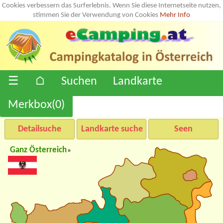
Cookies verbessern das Surferlebnis. Wenn Sie diese Internetseite nutzen,
stimmen Sie der Verwendung von Cookies
Mehr Info
☰
⌂
Suchen
Landkarte
Merkbox(
0
)
Detailsuche
Landkarte suche
Seen
Ganz Österreich
»