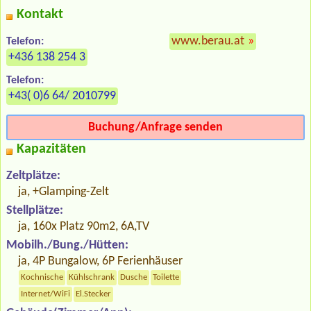
Kontakt
www.berau.at
»
Telefon:
+436 138 254 3
Telefon:
+43( 0)6 64/ 2010799
Buchung/Anfrage senden
Kapazitäten
Zeltplätze:
ja, +Glamping-Zelt
Stellplätze:
ja, 160x Platz 90m2, 6A,TV
Mobilh./Bung./Hütten:
ja, 4P Bungalow, 6P Ferienhäuser
Kochnische
Kühlschrank
Dusche
Toilette
Internet/WiFi
El.Stecker