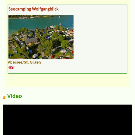
Seecamping Wolfgangblick
Abersee/St. Gilgen
4Km
Video