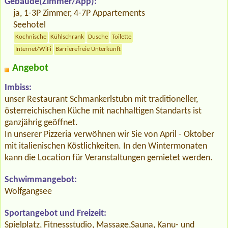
Gebäude(Zimmer/App):
ja, 1-3P Zimmer, 4-7P Appartements
Seehotel
Kochnische
Kühlschrank
Dusche
Toilette
Internet/WiFi
Barrierefreie Unterkunft
Angebot
Imbiss:
unser Restaurant Schmankerlstubn mit traditioneller,
österreichischen Küche mit nachhaltigen Standarts ist
ganzjährig geöffnet.
In unserer Pizzeria verwöhnen wir Sie von April - Oktober
mit italienischen Köstlichkeiten. In den Wintermonaten
kann die Location für Veranstaltungen gemietet werden.
Schwimmangebot:
Wolfgangsee
Sportangebot und Freizeit:
Spielplatz, Fitnessstudio, Massage,Sauna, Kanu- und