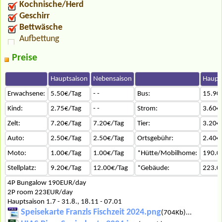
Kochnische/Herd
Geschirr
Bettwäsche
Aufbettung
Preise
Hauptsaison
Nebensaison
Haupt
Erwachsene:
5.50€/Tag
- -
Bus:
15.90
Kind:
2.75€/Tag
- -
Strom:
3.60€
Zelt:
7.20€/Tag
7.20€/Tag
Tier:
3.20€
Auto:
2.50€/Tag
2.50€/Tag
Ortsgebühr:
2.40€
Moto:
1.00€/Tag
1.00€/Tag
*Hütte/Mobilhome:
190.0
Stellplatz:
9.20€/Tag
12.00€/Tag
*Gebäude:
223.0
4P Bungalow 190EUR/day
2P room 223EUR/day
Hauptsaison 1.7 - 31.8., 18.11 - 07.01
Speisekarte Franzls Fischzeit 2024.png
(704Kb)...