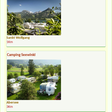
Sankt Wolfgang
1Km
Camping Seewinkl
Abersee
3Km