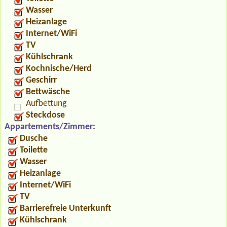
Wasser
Heizanlage
Internet/WiFi
TV
Kühlschrank
Kochnische/Herd
Geschirr
Bettwäsche
Aufbettung
Steckdose
Appartements/Zimmer:
Dusche
Toilette
Wasser
Heizanlage
Internet/WiFi
TV
Barrierefreie Unterkunft
Kühlschrank