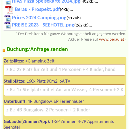
HIAS Pizza Speisekarte 2024.jpg
(402Kb)...
Berau - Prospekt.pdf
(0Kb)...
Prices 2024 Camping.png
(117Kb)...
PREISE 2023 - SEEHOTEL.png
(262Kb)...
* Der Preis kann für ganze Wohnungseinheit angegeben werden.
Aktuell Preise auf
www.berau.at
»
Buchung/Anfrage senden
Zeltplätze:
+Glamping-Zelt
Stellplätze:
160x Platz 90m2, 6A,TV
Unterkunft:
4P Bungalow, 6P Ferienhäuser
Gebäude(Zimmer/App):
1-3P Zimmer, 4-7P Appartements
Seehotel