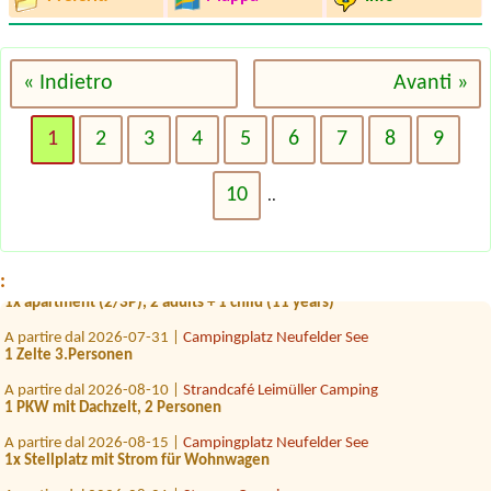
« Indietro
Avanti »
1
2
3
4
5
6
7
8
9
A partire dal 2026-07-29 |
Seepension & Camping Nußbaumer KG
10
1x zelt,2 x person
..
A partire dal 2026-07-30 |
Campingplatz Neufelder See
1x Stellplatz mit Stromanschluss am Wasser
:
A partire dal 2026-08-13 |
Panorama Camp Zell am See
1x apartment (2/3P), 2 adults + 1 child (11 years)
A partire dal 2026-07-31 |
Campingplatz Neufelder See
1 Zelte 3.Personen
A partire dal 2026-08-10 |
Strandcafé Leimüller Camping
1 PKW mit Dachzelt, 2 Personen
A partire dal 2026-08-15 |
Campingplatz Neufelder See
1x Stellplatz mit Strom für Wohnwagen