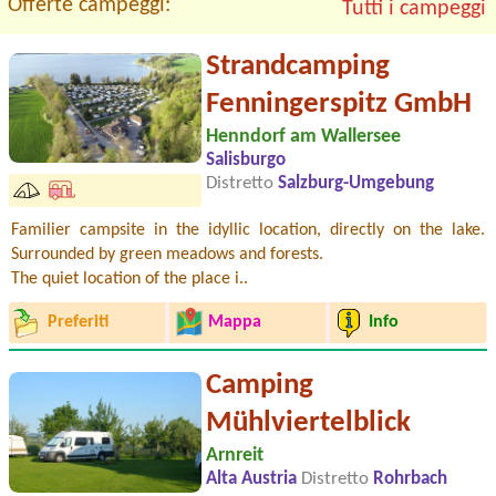
Offerte campeggi:
Tutti i campeggi
Strandcamping
Fenningerspitz GmbH
Henndorf am Wallersee
Salisburgo
Distretto
Salzburg-Umgebung
Familier campsite in the idyllic location, directly on the lake.
Surrounded by green meadows and forests.
The quiet location of the place i..
Preferiti
Mappa
Info
Camping
Mühlviertelblick
Arnreit
Alta Austria
Distretto
Rohrbach