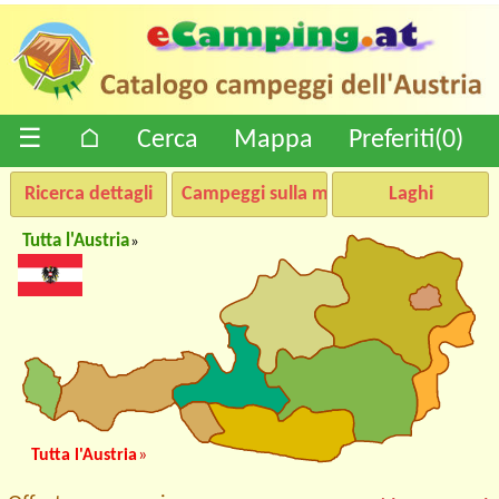
☰
⌂
Cerca
Mappa
Preferiti(
0
)
Ricerca dettagli
Campeggi sulla mappa
Laghi
Tutta l'Austria
»
Tutta l'Austria
»