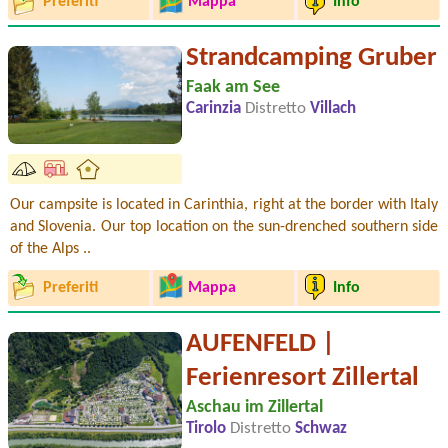
Preferiti
Mappa
Info
Strandcamping Gruber
Faak am See
Carinzia
Distretto
Villach
Our campsite is located in Carinthia, right at the border with Italy
and Slovenia. Our top location on the sun-drenched southern side
of the Alps ..
Preferiti
Mappa
Info
AUFENFELD |
Ferienresort Zillertal
Aschau im Zillertal
Tirolo
Distretto
Schwaz