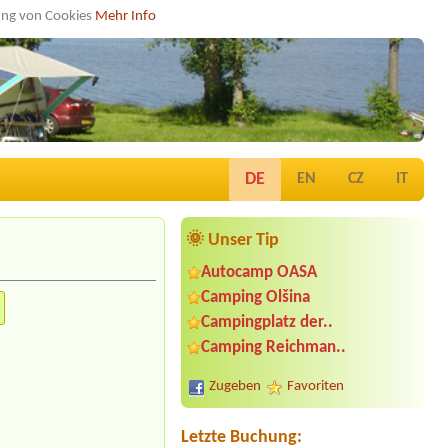
dung von Cookies
Mehr Info
DE
EN
CZ
IT
🌞 Unser Tip
Autocamp OASA
Camping Olšina
Campingplatz der..
Termin ab 2026-08-02 |
See Camping
Camping Reichman..
Eben
1 autocamper, 2 adult, 1 kid 7 y
Zugeben
Favoriten
Termin ab 2026-07-28 |
Campingplatz
Neufelder See
1x Platz für Zelt 4 Personen und 1x
Letzte Buchung:
Auto