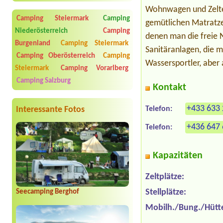
Wohnwagen und Zelte,
Camping Steiermark
Camping
gemütlichen Matratze
Niederösterreich
Camping
denen man die freie 
Burgenland
Camping Steiermark
Sanitäranlagen, die m
Camping Oberösterreich
Camping
Wassersportler, aber
Steiermark
Camping Vorarlberg
Camping Salzburg
Kontakt
+433 633 
Interessante Fotos
Telefon:
+436 647 
Telefon:
Kapazitäten
Zeltplätze:
Stellplätze:
Seecamping Berghof
Mobilh./Bung./Hütt