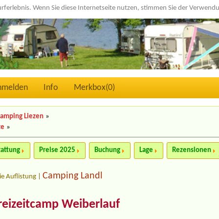
urferlebnis. Wenn Sie diese Internetseite nutzen, stimmen Sie der Verwen
nmelden
Info
Merkbox(
0
)
amping Liezen
»
te
»
tattung
Preise 2025
Buchung
Lage
Rezensionen
Camping Landl
ie Auflistung
|
reizeitcamp Weiberlauf