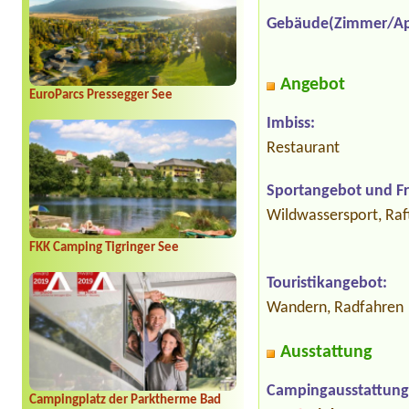
Gebäude(Zimmer/Ap
Angebot
EuroParcs Pressegger See
Imbiss:
Restaurant
Sportangebot und Fre
Wildwassersport, Raft
FKK Camping Tigringer See
Touristikangebot:
Wandern, Radfahren
Ausstattung
Campingausstattung
Campingplatz der Parktherme Bad