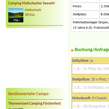
Camping Maltschacher Seewirt
Moto:
2.50€
Maltschach
Stellplatz:
8.00€
38702x
Mehrbettenlager (Kojen, 
15 Jahre 6.0). Frühstück
Buchung/Anfrag
Zeltplätze:
ja
Stellplätze:
20 x Platz,
Bestbewertete Camps:
Unterkunft:
8 Chalets
Thermenland Camping Fürstenfeld