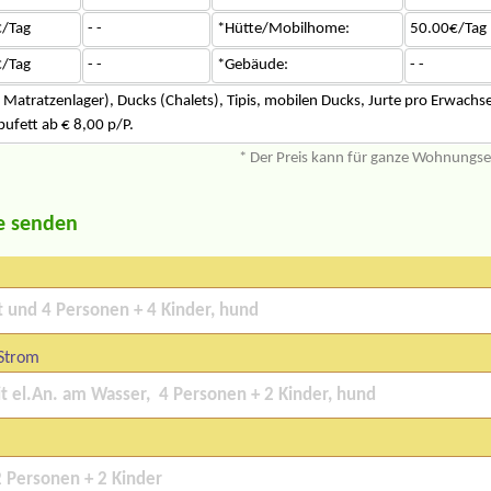
/Tag
- -
*Hütte/Mobilhome:
50.00€/Tag
/Tag
- -
*Gebäude:
- -
Matratzenlager), Ducks (Chalets), Tipis, mobilen Ducks, Jurte pro Erwachse
bufett ab € 8,00 p/P.
* Der Preis kann für ganze Wohnungs
e senden
 Strom