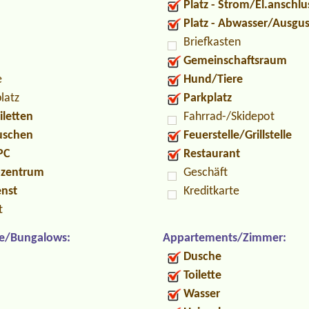
Platz - Strom/El.anschlu
Platz - Abwasser/Ausgu
Briefkasten
Gemeinschaftsraum
e
Hund/Tiere
latz
Parkplatz
iletten
Fahrrad-/Skidepot
Duschen
Feuerstelle/Grillstelle
PC
Restaurant
ozentrum
Geschäft
enst
Kreditkarte
t
e/Bungalows:
Appartements/Zimmer:
Dusche
Toilette
Wasser