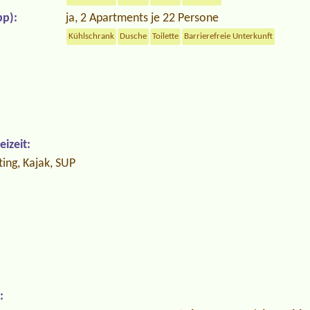
p):
ja, 2 Apartments je 22 Persone
Kühlschrank
Dusche
Toilette
Barrierefreie Unterkunft
izeit:
ing, Kajak, SUP
: