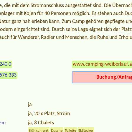
 die mit dem Stromanschluss ausgestattet sind. Die Übernach
nlager mit Kojen für 40 Personen möglich. Es stehen auch Duc
Natur ganz nah erleben kann. Zum Camp gehören gepflegte un
odern eingerichtet sind. Durch seine Lage eignet sich der Platz
 auch für Wanderer, Radler und Menschen, die Ruhe und Erhol
240 0
www.camping-weiberlauf.a
676 333
Buchung/Anfra
ja
ja, 20 x Platz, Strom
en:
ja, 8 Chalets
Kühlschrank
Dusche
Toilette
El.Stecker