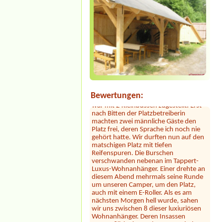
Sylvia Vodel
***
Die Bilder mit dem See täuschen. Der
See liegt ein Stück entfernt. Dafür ist
das Camping nah an der Autobahn.
Der Hammer kommt jetzt: dort hauste
ein Clan! Der uns zugewiesene Platz
war mit 2 Kleinbussen zugestellt. Erst
Bewertungen:
nach Bitten der Platzbetreiberin
machten zwei männliche Gäste den
Platz frei, deren Sprache ich noch nie
gehört hatte. Wir durften nun auf den
matschigen Platz mit tiefen
Reifenspuren. Die Burschen
verschwanden nebenan im Tappert-
Luxus-Wohnanhänger. Einer drehte an
diesem Abend mehrmals seine Runde
um unseren Camper, um den Platz,
auch mit einem E-Roller. Als es am
nächsten Morgen hell wurde, sahen
wir uns zwischen 8 dieser luxiuriösen
Wohnanhänger. Deren Insassen
mutmaßlich eine südosteuropäische
Großfamilie, wenn auch mit deutschen