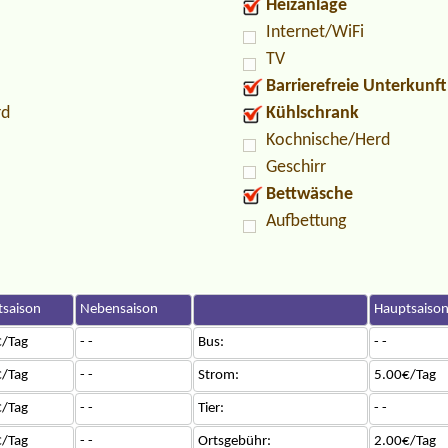
Heizanlage
Internet/WiFi
TV
Barrierefreie Unterkunft
rd
Kühlschrank
Kochnische/Herd
Geschirr
Bettwäsche
Aufbettung
saison
Nebensaison
Hauptsaiso
/Tag
- -
Bus:
- -
/Tag
- -
Strom:
5.00€/Tag
/Tag
- -
Tier:
- -
/Tag
- -
Ortsgebühr:
2.00€/Tag