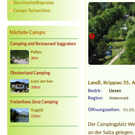
Durchschnittspreise
Camps Tschechien
Nächste Camps:
Camping und Restaurant Saggraben
Palfau
3Km
Ötscherland Camping
Lunz am See
Landl
, Krippau 35, 
30Km
Bezirk:
Liezen
Region:
Steiermark
Freizeitsee Zenz Camping
Öffnungszeiten:
01.05.
Tragöß
31Km
Der Campingplatz Weib
an der Salza gelegen.