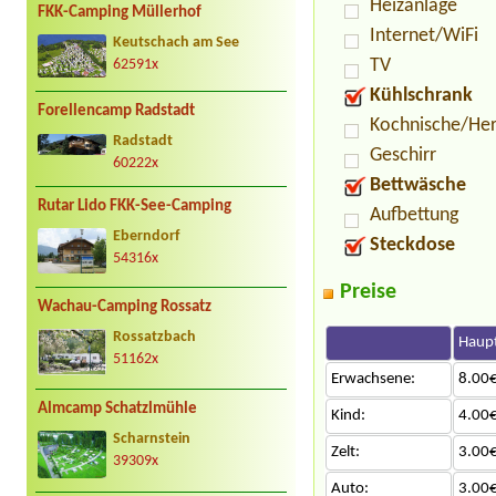
Heizanlage
FKK-Camping Müllerhof
Internet/WiFi
Keutschach am See
TV
62591x
Kühlschrank
Forellencamp Radstadt
Kochnische/He
Radstadt
Geschirr
60222x
Bettwäsche
Rutar Lido FKK-See-Camping
Aufbettung
Eberndorf
Steckdose
54316x
Preise
Wachau-Camping Rossatz
Rossatzbach
Haupt
51162x
Erwachsene:
8.00€
Almcamp Schatzlmühle
Kind:
4.00€
Scharnstein
Zelt:
3.00€
39309x
Auto:
3.00€