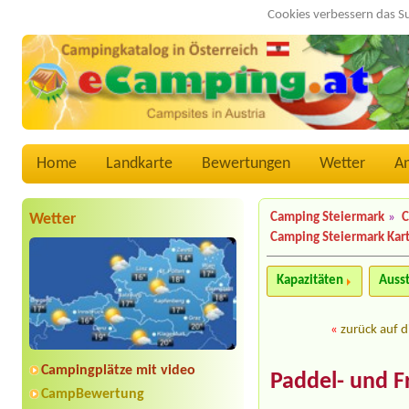
Cookies verbessern das S
Home
Landkarte
Bewertungen
Wetter
A
Wetter
Camping Steiermark
»
C
Camping Steiermark Kar
Kapazitäten
Auss
«
zurück auf d
Campingplätze mit video
Paddel- und F
CampBewertung