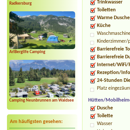
Trinkwasser
Radkersburg
Toiletten
Warme Dusche
Küche
Waschmaschin
Kinderzimmer/p
Barrierefreie To
ArlBerglife Camping
Barrierefreie 
Internet/WiFi/
Rezeption/Inf
24-Stunden Di
Platz eingezäun
Hütten/Mobilheim
Camping Neunbrunnen am Waldsee
Dusche
Toilette
Am häufigsten gesehen:
Wasser