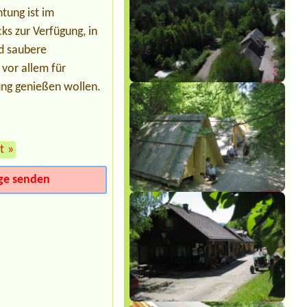
1x place with el. near water, 3 people
tung ist im
ks zur Verfügung, in
Termin ab 2026-07-28 |
Panoramacamping Westendorf
d saubere
Nein1 x Stellplatz für Wohnmobil
 vor allem für
ung genießen wollen.
t
»
ge senden