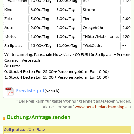
Erwachsene:
10.00€/Tag
10.00€/Tag
Bus:
11.00
Kind:
6.00€/Tag
6.00€/Tag
Strom:
- -
Zelt:
5.00€/Tag
5.00€/Tag
Tier:
3.00€
Auto:
2.00€/Tag
2.00€/Tag
Ortsgebühr:
2.00€
Moto:
1.00€/Tag
1.00€/Tag
*Hütte/Mobilhome:
120.0
Stellplatz:
13.00€/Tag
13.00€/Tag
*Gebäude:
- -
Wintercamping: Pauschale Nov.-März 400 EUR für Stellplatz, + Persone
Gas nach Verbrauch
8P Hütte:
0. Stock 4 Betten Eur 25,00 + Personengebühr (Eur 10,00)
1. Stock 4 Betten Eur 15,00 + Personengebühr (Eur 10,00)
Preisliste.pdf
(241Kb)...
* Der Preis kann für ganze Wohnungseinheit angegeben werden.
Aktuell Preise auf
www.oetscherlandcamping.at
»
Buchung/Anfrage senden
Zeltplätze:
20 x Platz