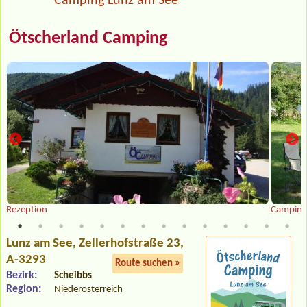
Camping Lunz am See
Ötscherland Camping
Rezeption
Camping
Lunz am See
, Zellerhofstraße 23,
A-3293
Route suchen »
Bezirk:
Scheibbs
Region:
Niederösterreich