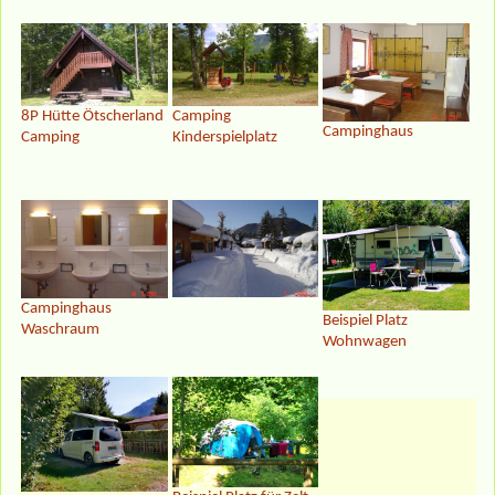
8P Hütte Ötscherland
Camping
Campinghaus
Camping
Kinderspielplatz
Campinghaus
Beispiel Platz
Waschraum
Wohnwagen