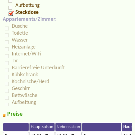
Aufbettung
Steckdose
Appartements/Zimmer:
Dusche
Toilette
Wasser
Heizanlage
Internet/WiFi
TV
Barrierefreie Unterkunft
Kühlschrank
Kochnische/Herd
Geschirr
Bettwäsche
Aufbettung
Preise
Hauptsaison
Nebensaison
Haupt