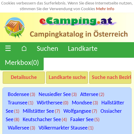
Cookies verbessern das Surferlebnis. Wenn Sie diese Internetseite nutzen,
stimmen Sie der Verwendung von Cookies
Mehr Info
☰
⌂
Suchen
Landkarte
Merkbox(
0
)
Detailsuche
Landkarte suche
Suche nach Bezirk
Bodensee
Neusiedler See
Attersee
(3)
(3)
(2)
Traunsee
Wörthersee
Mondsee
Hallstätter
(1)
(0)
(3)
See
Millstätter See
Wolfgangsee
Ossiacher
(1)
(7)
(7)
See
Keutschacher See
Faaker See
(8)
(4)
(5)
Wallersee
Völkermarkter Stausee
(3)
(1)