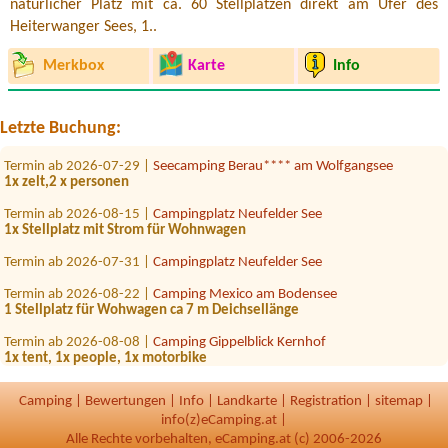
natürlicher Platz mit ca. 60 Stellplätzen direkt am Ufer des
Heiterwanger Sees, 1..
Merkbox
Karte
Info
Termin ab 2026-08-07 |
Camping Neubauer
JaJa
Termin ab 2026-08-15 |
Achensee Camping Schwarzenau
Letzte Buchung:
1xzeltplatz und wagen
Termin ab 2026-07-29 |
Seecamping Berau**** am Wolfgangsee
1x zelt,2 x personen
Termin ab 2026-08-15 |
Campingplatz Neufelder See
1x Stellplatz mit Strom für Wohnwagen
Termin ab 2026-07-31 |
Campingplatz Neufelder See
Termin ab 2026-08-22 |
Camping Mexico am Bodensee
1 Stellplatz für Wohwagen ca 7 m Deichsellänge
Termin ab 2026-08-08 |
Camping Gippelblick Kernhof
1x tent, 1x people, 1x motorbike
Termin ab 2026-08-18 |
Storchencamp Purbach
Camping
|
Bewertungen
|
Info
|
Landkarte
|
Registration
|
sitemap
|
1 Zelt 1 Erwachsener, 2 Kinder
info(z)eCamping.at |
Termin ab 2026-08-05 |
Gasthof Staud'nwirt
Alle Rechte vorbehalten, eCamping.at (c) 2006-2026