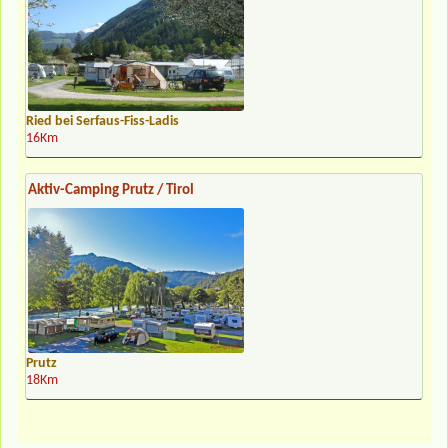
Ried bei Serfaus-Fiss-Ladis
16Km
Aktiv-Camping Prutz / Tirol
Prutz
18Km