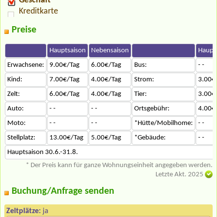
Geschäft
Kreditkarte
Preise
Hauptsaison
Nebensaison
Haupt
Erwachsene:
9.00€/Tag
6.00€/Tag
Bus:
- -
Kind:
7.00€/Tag
4.00€/Tag
Strom:
3.00€
Zelt:
6.00€/Tag
4.00€/Tag
Tier:
3.00€
Auto:
- -
- -
Ortsgebühr:
4.00€
Moto:
- -
- -
*Hütte/Mobilhome:
- -
Stellplatz:
13.00€/Tag
5.00€/Tag
*Gebäude:
- -
Hauptsaison 30.6.-31.8.
* Der Preis kann für ganze Wohnungseinheit angegeben werden.
Letzte Akt. 2025
Buchung/Anfrage senden
Zeltplätze:
ja