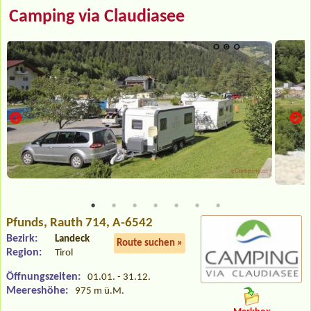
Camping via Claudiasee
Pfunds
, Rauth 714, A-6542
Bezirk:
Landeck
Route suchen »
Region:
Tirol
Öffnungszeiten:
01.01. - 31.12.
Meereshöhe:
975 m ü.M.