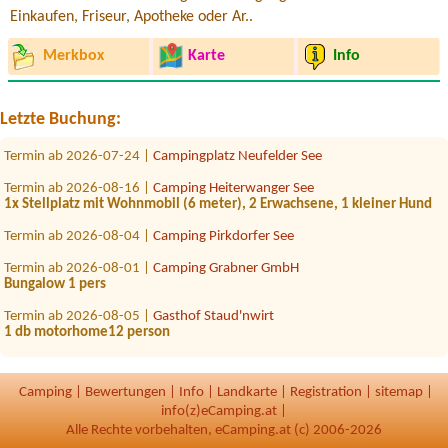
Einkaufen, Friseur, Apotheke oder Ar..
Merkbox
Karte
Info
Termin ab 2026-07-26 |
Strandcafé Leimüller Camping
1 Zelt, 2 Erwachsene, 2 Kinder
Termin ab 2026-08-17 |
Strandcafé Leimüller Camping
Letzte Buchung:
1 x Stellplatz 1 Persom
Termin ab 2026-07-24 |
Campingplatz Neufelder See
Termin ab 2026-08-16 |
Camping Heiterwanger See
1x Stellplatz mit Wohnmobil (6 meter), 2 Erwachsene, 1 kleiner Hund
Termin ab 2026-08-04 |
Camping Pirkdorfer See
Termin ab 2026-08-01 |
Camping Grabner GmbH
Bungalow 1 pers
Termin ab 2026-08-05 |
Gasthof Staud'nwirt
1 db motorhome12 person
Termin ab 2026-08-13 |
Tirol Camp
Zeltplatz 4 Personen
Camping
|
Bewertungen
|
Info
|
Landkarte
|
Registration
|
sitemap
|
Termin ab 2026-08-14 |
Camping Schloss Aigen
info(z)eCamping.at |
1 tent, 1 person
Alle Rechte vorbehalten, eCamping.at (c) 2006-2026