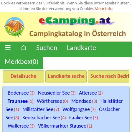
Cookies verbessern das Surferlebnis. Wenn Sie diese Internetseite nutzen,
stimmen Sie der Verwendung von Cookies
Mehr Info
☰
⌂
Suchen
Landkarte
Merkbox(
0
)
Detailsuche
Landkarte suche
Suche nach Bezirk
Bodensee
Neusiedler See
Attersee
(3)
(3)
(2)
Traunsee
Wörthersee
Mondsee
Hallstätter
(1)
(0)
(3)
See
Millstätter See
Wolfgangsee
Ossiacher
(1)
(7)
(7)
See
Keutschacher See
Faaker See
(8)
(4)
(5)
Wallersee
Völkermarkter Stausee
(3)
(1)