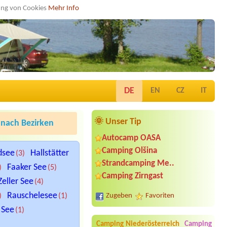
dung von Cookies
Mehr Info
DE
EN
CZ
IT
🌞 Unser Tip
nach Bezirken
Autocamp OASA
Camping Olšina
dsee
Hallstätter
(3)
Strandcamping Me..
Faaker See
)
(5)
Camping Zirngast
Zeller See
(4)
Rauschelesee
)
(1)
Zugeben
Favoriten
 See
(1)
Camping Niederösterreich
Camping