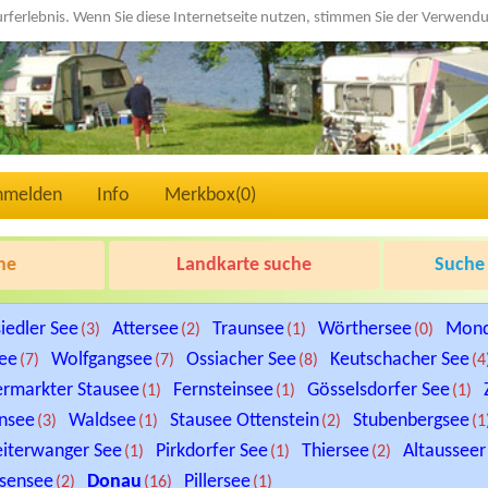
urferlebnis. Wenn Sie diese Internetseite nutzen, stimmen Sie der Verwen
nmelden
Info
Merkbox(
0
)
he
Landkarte suche
Suche 
iedler See
Attersee
Traunsee
Wörthersee
Mon
(3)
(2)
(1)
(0)
See
Wolfgangsee
Ossiacher See
Keutschacher See
(7)
(7)
(8)
(4
ermarkter Stausee
Fernsteinsee
Gösselsdorfer See
(1)
(1)
(1)
nsee
Waldsee
Stausee Ottenstein
Stubenbergsee
(3)
(1)
(2)
(1
iterwanger See
Pirkdorfer See
Thiersee
Altausseer
(1)
(1)
(2)
sensee
Donau
Pillersee
(2)
(16)
(1)