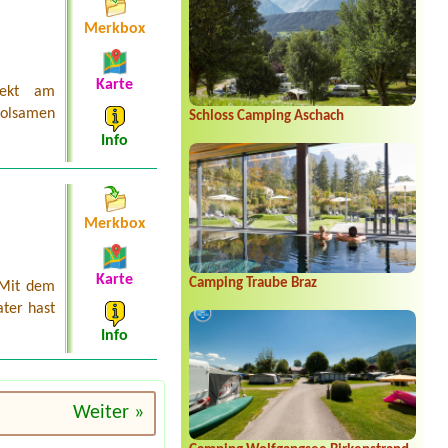
possible
Merkbox
Karte
rekt am
holsamen
Schloss Camping Aschach
Info
Merkbox
Karte
Camping Traube Braz
 Mit dem
ter hast
Info
Weiter »