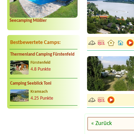
Seecamping Mößler
Bestbewertete Camps:
Thermenland Camping Fürstenfeld
Fürstenfeld
4.8 Punkte
Camping Seeblick Toni
Kramsach
4.25 Punkte
« Zurück
Termin ab 2026-08-04 |
C