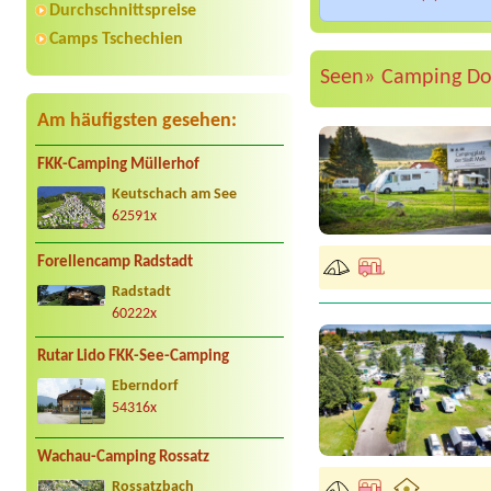
Durchschnittspreise
Camps Tschechien
Seen»
Camping D
Am häufigsten gesehen:
FKK-Camping Müllerhof
Keutschach am See
62591x
Forellencamp Radstadt
Radstadt
60222x
Rutar Lido FKK-See-Camping
Eberndorf
54316x
Wachau-Camping Rossatz
Rossatzbach