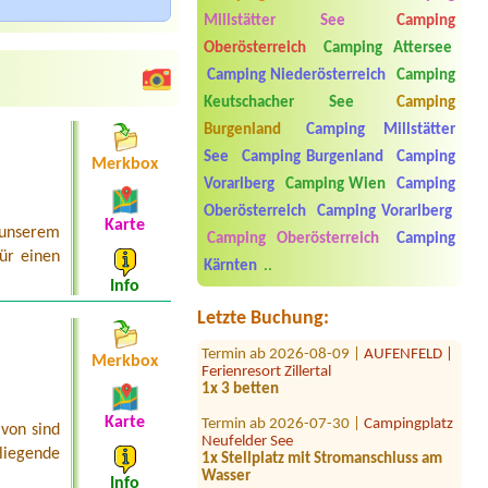
Millstätter See
Camping
Oberösterreich
Camping Attersee
Camping Niederösterreich
Camping
Keutschacher See
Camping
Burgenland
Camping Millstätter
See
Camping Burgenland
Camping
Merkbox
Vorarlberg
Camping Wien
Camping
Termin ab 2026-07-25 |
Campingplatz
Oberösterreich
Camping Vorarlberg
Judenstein
Karte
 unserem
1x place for car
Camping Oberösterreich
Camping
ür einen
Kärnten
..
Termin ab 2026-07-25 |
Camping
Info
Grabner GmbH
1 Zelt 2 Erwachsene und 3 Kinder
Letzte Buchung:
Termin ab 2026-08-09 |
AUFENFELD |
Ferienresort Zillertal
Merkbox
1x 3 betten
Termin ab 2026-07-30 |
Campingplatz
Karte
Neufelder See
von sind
1x Stellplatz mit Stromanschluss am
liegende
Wasser
Info