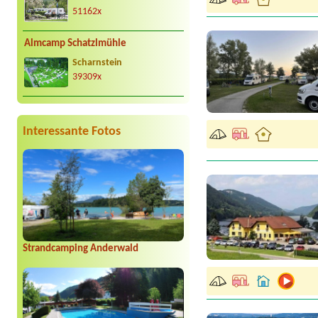
51162x
Almcamp Schatzlmühle
Scharnstein
39309x
Interessante Fotos
Strandcamping Anderwald