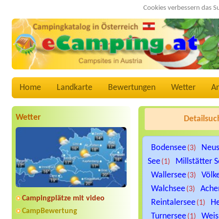
Cookies verbessern das S
Home
Landkarte
Bewertungen
Wetter
A
Wetter
Detailsuc
Bodensee
Neus
(3)
See
Millstätter 
(1)
Wallersee
Völk
(3)
Walchsee
Ache
(3)
Campingplätze mit video
Reintalersee
He
(1)
CampBewertung
Turnersee
Weis
(1)