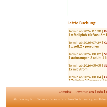
1 Wohnwagen mit Auto
Termin ab 2026-08-15 |
S
Bungalow 4 Personen
Termin ab 2026-07-30 |
C
Letzte Buchung:
Termin ab 2026-07-30 |
P
1 x Stellplatz für Van (6m
Termin ab 2026-07-29 |
C
1 x zelt,2 x personen
Termin ab 2026-08-02 |
S
1 autocamper, 2 adult, 1 k
Termin ab 2026-08-08 |
S
1x mit Strom
Termin ab 2026-08-04 |
C
1 Zeltplatz 2 Personen 1 
Termin ab 2027-01-10 |
C
ca. 80qm
Camping
|
Bewertungen
|
Info
|
Termin ab 2026-08-07 |
C
Alle
Campingplätze Österreich
Caravans Ferienhaus Wintercamping, und Urla
Platz für 2 Zelte (3erwach