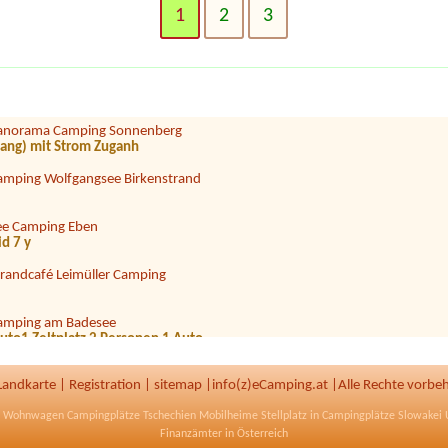
1
2
3
eecamping Appesbach
amping via Claudiasee
anorama Camping Sonnenberg
 lang) mit Strom Zuganh
amping Wolfgangsee Birkenstrand
ee Camping Eben
id 7 y
trandcafé Leimüller Camping
amping am Badesee
Auto1 Zeltplatz 2 Personen 1 Auto
amping Riffler
Landkarte
|
Registration
|
sitemap
|
info(z)eCamping.at |
Alle Rechte vorbe
ampingplatz Neufelder See
ub Wohnwagen
Campingplätze Tschechien
Mobilheime Stellplatz in
Campingplätze Slowakei
U
sene, 1kind)
Finanzämter
in Österreich