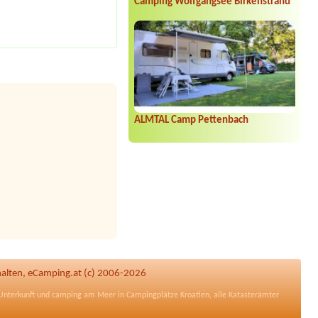
Camping Wolfgangsee Birkenstrand
ALMTAL Camp Pettenbach
halten, eCamping.at (c) 2006-2026
nterkunft und camping am Meer in
Campingplätze Kroatien
, alle
Katasterämter