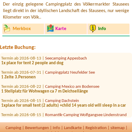
Der einzig gelegene Campingplatz des Völkermarkter Stausees
liegt direkt in der idyllischen Landschaft des Stausees, nur wenige
Kilometer von Völk..
Merkbox
Karte
Info
Termin ab 2026-07-25 |
Seecamping Hoffman
Wohnwagen, El. Anschluss, 2 Personen, 2 Hunde
Termin ab 2026-08-01 |
Stausee Camping
Letzte Buchung:
1x Stellplatz mi el.An, 1 Person + 2 Kinder
Termin ab 2026-08-13 |
Seecamping Appesbach
1x place for tent 2 people and dog
Termin ab 2026-07-31 |
Campingplatz Neufelder See
1 Zelte 3.Personen
Termin ab 2026-08-22 |
Camping Mexico am Bodensee
1 Stellplatz für Wohwagen ca 7 m Deichsellänge
Termin ab 2026-08-15 |
Camping Dachstein
1xplace for small tent (2 adults) +child 14 years old will sleep in a car
Termin ab 2026-08-15 |
Romantik-Camping Wolfgangsee Lindenstrand
Win stellplatz fur zelt und ein auto
Camping
|
Bewertungen
|
Info
|
Landkarte
|
Registration
|
sitemap
|
Termin ab 2026-08-12 |
MurAuen Camping Gosdorf