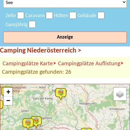
Zelte
Caravans
Hütten
Gebäude
Ganzjährig
Anzeige
Camping Niederösterreich
>
>
>
Campingplätze Karte
Campingplätze Auflistung
Campingplätze gefunden: 26
+
−