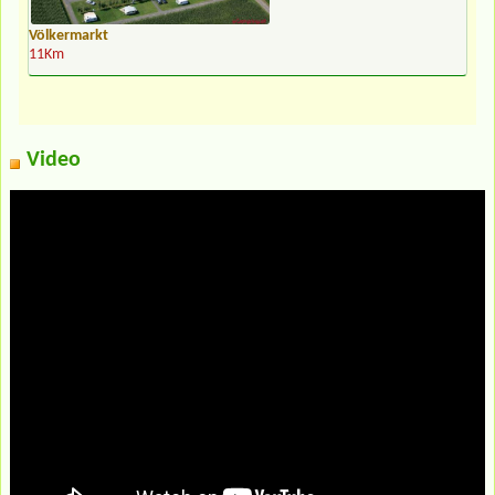
Völkermarkt
11Km
Video