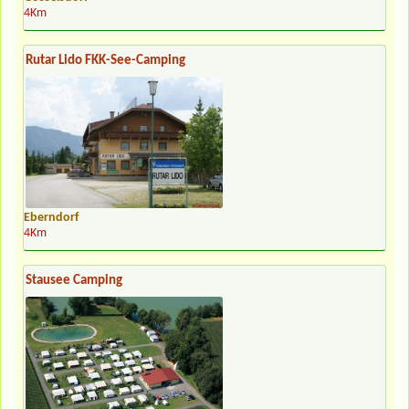
4Km
Rutar Lido FKK-See-Camping
Eberndorf
4Km
Stausee Camping