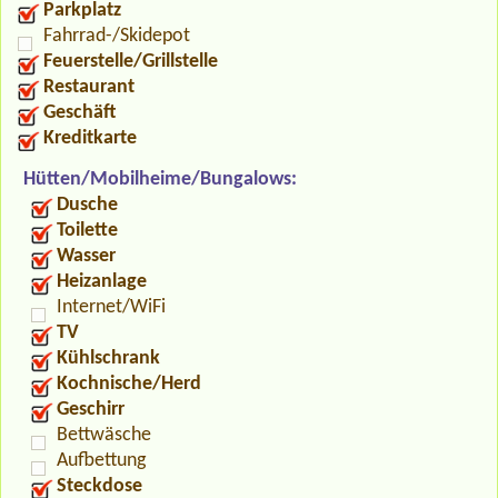
Parkplatz
Fahrrad-/Skidepot
Feuerstelle/Grillstelle
Restaurant
Geschäft
Kreditkarte
Hütten/Mobilheime/Bungalows:
Dusche
Toilette
Wasser
Heizanlage
Internet/WiFi
TV
Kühlschrank
Kochnische/Herd
Geschirr
Bettwäsche
Aufbettung
Steckdose