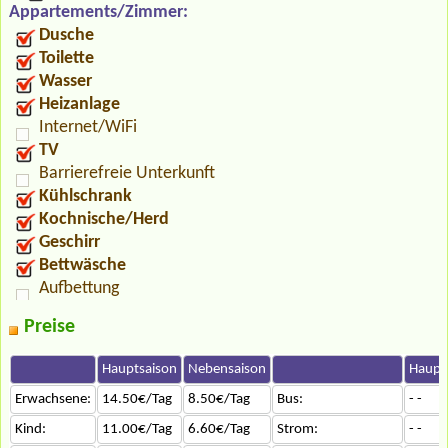
Appartements/Zimmer:
Dusche
Toilette
Wasser
Heizanlage
Internet/WiFi
TV
Barrierefreie Unterkunft
Kühlschrank
Kochnische/Herd
Geschirr
Bettwäsche
Aufbettung
Preise
Hauptsaison
Nebensaison
Haupt
Erwachsene:
14.50€/Tag
8.50€/Tag
Bus:
- -
Kind:
11.00€/Tag
6.60€/Tag
Strom:
- -