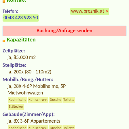
Kontakt
www.breznik.at
»
Telefon:
0043 423 923 50
Buchung/Anfrage senden
Kapazitäten
Zeltplätze:
ja, 85.000 m2
Stellplätze:
ja, 200x (80 - 110m2)
Mobilh./Bung./Hütten:
ja, 28X 4-6P Mobilheime, 5P
Mietwohnwagen
Kochnische
Kühlschrank
Dusche
Toilette
El.Stecker
Gebäude(Zimmer/App):
ja, 8X 3-6P Appartements
Kochnische
Kühlschrank
Dusche
Toilette