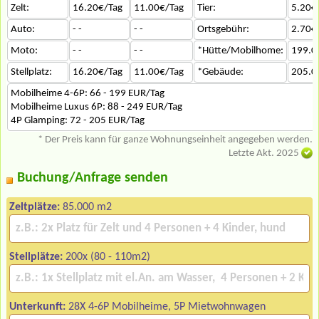
Zelt:
16.20€/Tag
11.00€/Tag
Tier:
5.20€
Auto:
- -
- -
Ortsgebühr:
2.70€
Moto:
- -
- -
*Hütte/Mobilhome:
199.0
Stellplatz:
16.20€/Tag
11.00€/Tag
*Gebäude:
205.0
Mobilheime 4-6P: 66 - 199 EUR/Tag
Mobilheime Luxus 6P: 88 - 249 EUR/Tag
4P Glamping: 72 - 205 EUR/Tag
* Der Preis kann für ganze Wohnungseinheit angegeben werden.
Letzte Akt. 2025
Buchung/Anfrage senden
Zeltplätze:
85.000 m2
Stellplätze:
200x (80 - 110m2)
Unterkunft:
28X 4-6P Mobilheime, 5P Mietwohnwagen