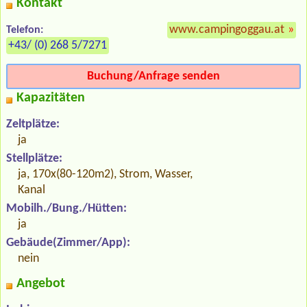
Kontakt
www.campingoggau.at
»
Telefon:
+43/ (0) 268 5/7271
Buchung/Anfrage senden
Kapazitäten
Zeltplätze:
ja
Stellplätze:
ja, 170x(80-120m2), Strom, Wasser,
Kanal
Mobilh./Bung./Hütten:
ja
Gebäude(Zimmer/App):
nein
Angebot