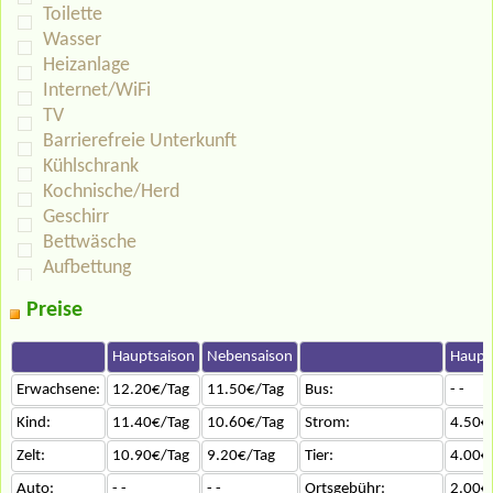
Toilette
Wasser
Heizanlage
Internet/WiFi
TV
Barrierefreie Unterkunft
Kühlschrank
Kochnische/Herd
Geschirr
Bettwäsche
Aufbettung
Preise
Hauptsaison
Nebensaison
Haupt
Erwachsene:
12.20€/Tag
11.50€/Tag
Bus:
- -
Kind:
11.40€/Tag
10.60€/Tag
Strom:
4.50€
Zelt:
10.90€/Tag
9.20€/Tag
Tier:
4.00€
Auto:
- -
- -
Ortsgebühr:
2.00€