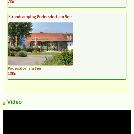
7Km
Strandcamping Podersdorf am See
Podersdorf am See
10Km
Video