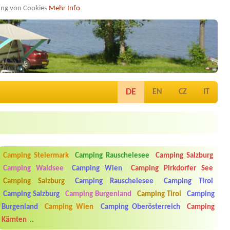
dung von Cookies
Mehr Info
DE
EN
CZ
IT
Camping Steiermark
Camping Rauschelesee
Camping Salzburg
Camping Waldsee
Camping Wien
Camping Pirkdorfer See
Camping Salzburg
Camping Rauschelesee
Camping Tirol
Camping Salzburg
Camping Burgenland
Camping Tirol
Camping
Burgenland
Camping Wien
Camping Oberösterreich
Camping
Kärnten
..