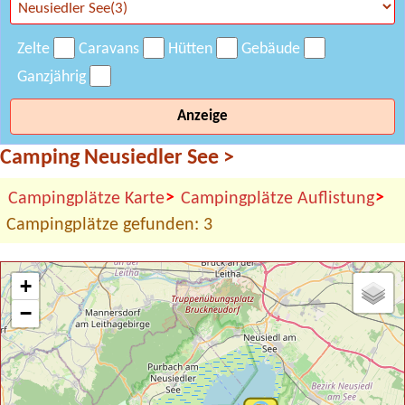
Zelte
Caravans
Hütten
Gebäude
Ganzjährig
Anzeige
Camping Neusiedler See
>
>
>
Campingplätze Karte
Campingplätze Auflistung
Campingplätze gefunden: 3
+
−