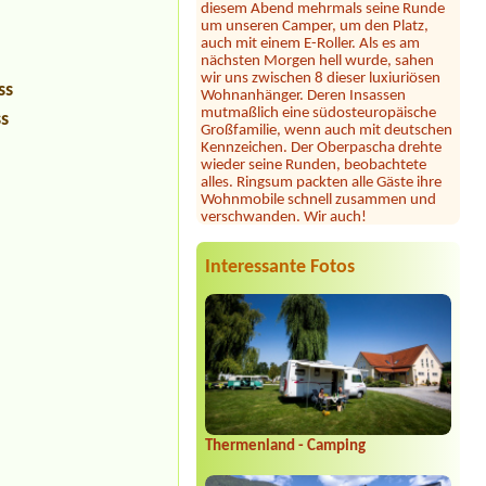
auch mit einem E-Roller. Als es am
nächsten Morgen hell wurde, sahen
wir uns zwischen 8 dieser luxiuriösen
Wohnanhänger. Deren Insassen
mutmaßlich eine südosteuropäische
ss
Großfamilie, wenn auch mit deutschen
ss
Kennzeichen. Der Oberpascha drehte
wieder seine Runden, beobachtete
alles. Ringsum packten alle Gäste ihre
Wohnmobile schnell zusammen und
verschwanden. Wir auch!
Julia
*****
Dieser Campingplatz ist wunderschön
gelegen direkt am See mit großer
Interessante Fotos
Liegewiese und tollem Seezugang. Die
Sanitäranlagen sind sehr großzügig und
sauber. Seit heuer gibt es samstags
Feuerkörbe und Stockbrot am Strand
... unsere Kinder und auch wir
Erwachsene waren begeistert! Hier
fühlt man sich jederzeit willkommen,
wir können diesen Platz nur wärmstens
empfehlen!
Thermenland - Camping
Jörg Vopel
*****
Schade!!!- das wir nicht mehr kommen
dürfen, da Ihr, bestimmt aus