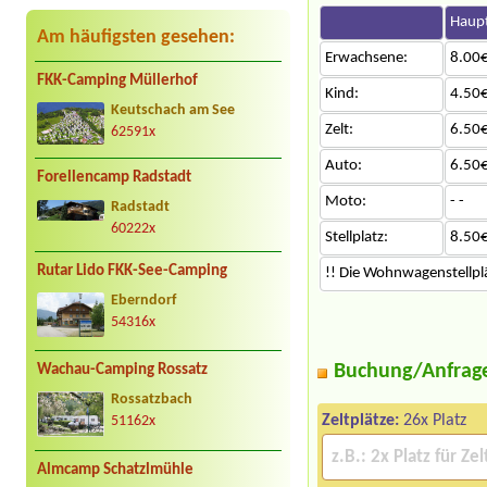
Haupt
Am häufigsten gesehen:
Erwachsene:
8.00€
FKK-Camping Müllerhof
Kind:
4.50€
Keutschach am See
Zelt:
6.50€
62591x
Auto:
6.50€
Forellencamp Radstadt
Moto:
- -
Radstadt
60222x
Stellplatz:
8.50€
Rutar Lido FKK-See-Camping
!! Die Wohnwagenstellplät
Eberndorf
54316x
Buchung/Anfrag
Wachau-Camping Rossatz
Rossatzbach
Zeltplätze:
26x Platz
51162x
Almcamp Schatzlmühle