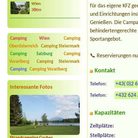
Wien
für das eigene KFZ g
38Km
und Einrichtungen in
Genießen. Die Campanl
behindertengerechte S
Sportangebot.
Camping Wien
Camping
Oberösterreich
Camping Steiermark
Camping Salzburg
Camping
📞 Reservierungen nu
Vorarlberg
Camping Steiermark
Camping
Camping Vorarlberg
Kontakt
+43( 0)2 
Telefon:
Interessante Fotos
+432 624 
Telefon:
Kapazitäten
Zeltplätze:
Stellplätze: