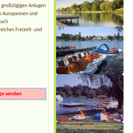
1x zelt,2 x person
n großzügigen Anlagen
um Ausspannen und
Termin ab 2026-08-07 |
Camping via
Claudiasee
auch
Wohnmobil 2 Personen
eiches Freizeit- und
ge senden