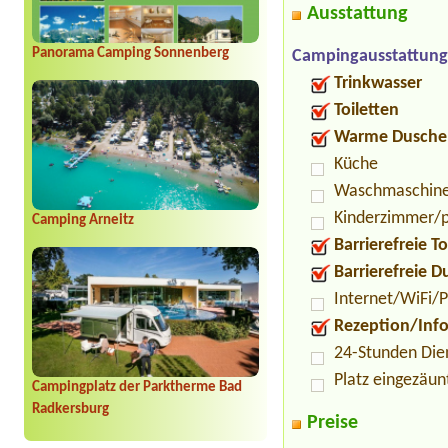
Ausstattung
Panorama Camping Sonnenberg
Campingausstattung
Trinkwasser
Toiletten
Warme Dusche
Küche
Waschmaschin
Kinderzimmer/p
Camping Arneitz
Barrierefreie To
Barrierefreie 
Internet/WiFi/
Rezeption/Inf
24-Stunden Die
Platz eingezäun
Campingplatz der Parktherme Bad
Radkersburg
Preise