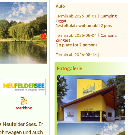
Termin ab 2026-08-01 |
Camping
Oggau
1×stellplatz wohnmobil 2 pers
Termin ab 2026-08-04 |
Camping
Zirngast
1 x place for 2 persons
Termin ab 2026-08-18 |
Storchencamp Rust
1 Stellplatz für 1 Zelt und 3 Personen
Termin ab 2026-07-24 |
Strandcafé
Fotogalerie
Leimüller Camping
Termin ab 2026-07-28 |
Panoramacamping Westendorf
Nein1 x Stellplatz für Wohnmobil
Termin ab 2026-08-03 |
Strandcafé
Leimüller Camping
Merkbox
1x Platz für Zelt, 1x Erwachsener, 2x
Kinder (6&8); Strom, Wasser & Kanal
nein
s Neufelder Sees. Er
Termin ab 2026-07-29 |
Seepension &
, Wohnwägen und auch
Camping Nußbaumer KG