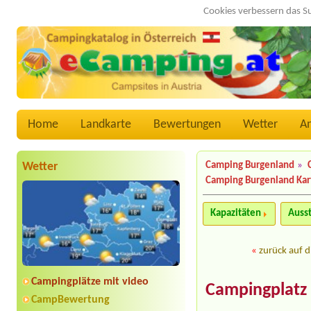
Cookies verbessern das S
Home
Landkarte
Bewertungen
Wetter
A
Wetter
Camping Burgenland
»
Camping Burgenland Kar
Kapazitäten
Auss
«
zurück auf d
Campingplätze mit video
Campingplatz 
CampBewertung