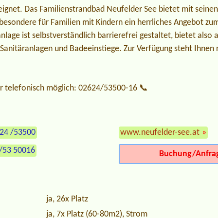
eeignet. Das Familienstrandbad Neufelder See bietet mit seine
sbesondere für Familien mit Kindern ein herrliches Angebot z
age ist selbstverständlich barrierefrei gestaltet, bietet also 
anitäranlagen und Badeeinstiege. Zur Verfügung steht Ihnen r
r telefonisch möglich: 02624/53500-16 📞
624 /53500
www.neufelder-see.at
»
/53 50016
Buchung/Anfra
ja, 26x Platz
ja, 7x Platz (60-80m2), Strom