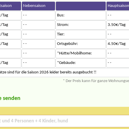
saison
Nebensaison
Hauptsaiso
/Tag
- -
Bus:
- -
/Tag
- -
Strom:
3.50€/Tag
/Tag
- -
Tier:
- -
/Tag
- -
Ortsgebühr:
4.50€/Tag
- -
*Hütte/Mobilhome:
- -
/Tag
- -
*Gebäude:
- -
ze sind für die Saison 2026 leider bereits ausgebucht !!
* Der Preis kann für ganze Wohnungs
e senden