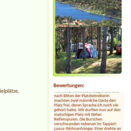
Sylvia Vodel
***
Die Bilder mit dem See täuschen. Der
See liegt ein Stück entfernt. Dafür ist
das Camping nah an der Autobahn.
Der Hammer kommt jetzt: dort hauste
ein Clan! Der uns zugewiesene Platz
war mit 2 Kleinbussen zugestellt. Erst
Bewertungen:
nach Bitten der Platzbetreiberin
ielplätze,
machten zwei männliche Gäste den
Platz frei, deren Sprache ich noch nie
gehört hatte. Wir durften nun auf den
matschigen Platz mit tiefen
Reifenspuren. Die Burschen
verschwanden nebenan im Tappert-
Luxus-Wohnanhänger. Einer drehte an
diesem Abend mehrmals seine Runde
um unseren Camper, um den Platz,