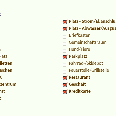
:
Platz - Strom/El.anschlu
Platz - Abwasser/Ausgu
Briefkasten
Gemeinschaftsraum
e
Hund/Tiere
latz
Parkplatz
iletten
Fahrrad-/Skidepot
Duschen
Feuerstelle/Grillstelle
PC
Restaurant
ozentrum
Geschäft
nst
Kreditkarte
t