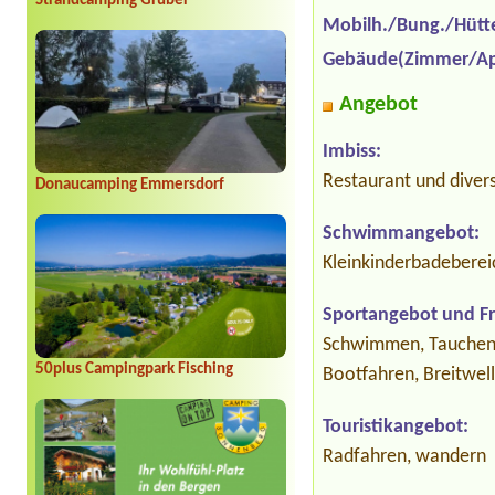
Strandcamping Gruber
Mobilh./Bung./Hütt
Gebäude(Zimmer/Ap
Angebot
Imbiss:
Restaurant und diver
Donaucamping Emmersdorf
Schwimmangebot:
Kleinkinderbadeberei
Sportangebot und Fre
Schwimmen, Tauchen, S
50plus Campingpark Fisching
Bootfahren, Breitwell
Touristikangebot:
Radfahren, wandern