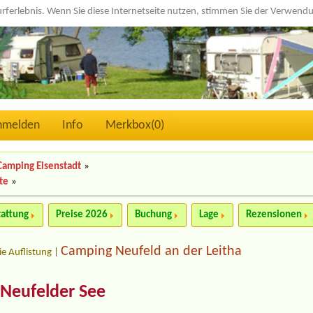
urferlebnis. Wenn Sie diese Internetseite nutzen, stimmen Sie der Verwen
nmelden
Info
Merkbox(
0
)
Camping Eisenstadt
»
te
»
tattung
Preise 2026
Buchung
Lage
Rezensionen
Camping Neufeld an der Leitha
ie Auflistung
|
Neufelder See