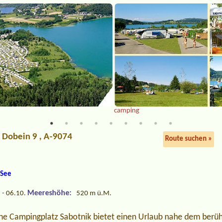
camping
, Dobein 9 , A-9074
Route suchen »
 See
Meereshöhe:
 - 06.10.
520 m ü.M.
che Campingplatz Sabotnik bietet einen Urlaub nahe dem ber