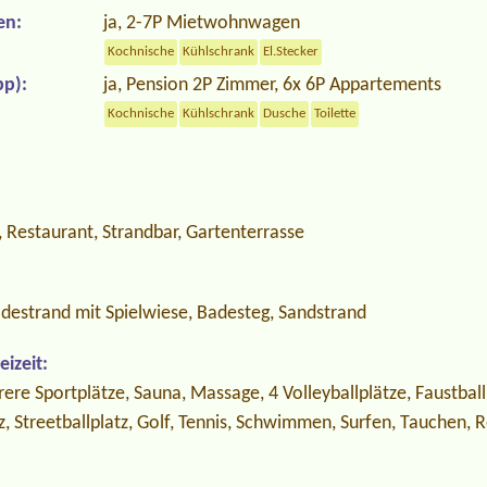
en:
ja, 2-7P Mietwohnwagen
Kochnische
Kühlschrank
El.Stecker
p):
ja, Pension 2P Zimmer, 6x 6P Appartements
Kochnische
Kühlschrank
Dusche
Toilette
 Restaurant, Strandbar, Gartenterrasse
destrand mit Spielwiese, Badesteg, Sandstrand
izeit:
rere Sportplätze, Sauna, Massage, 4 Volleyballplätze, Faustballp
z, Streetballplatz, Golf, Tennis, Schwimmen, Surfen, Tauchen, 