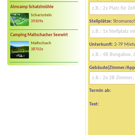
Almcamp Schatzlmühle
Scharnstein
Stellplätze:
Stromansch
39309x
Camping Maltschacher Seewirt
Maltschach
Unterkunft:
2-7P Mie
38702x
Gebäude(Zimmer/App
Termin ab:
Text: