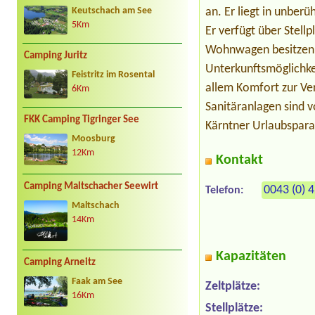
an. Er liegt in unber
Keutschach am See
5Km
Er verfügt über Stel
Wohnwagen besitzen, 
Camping Juritz
Unterkunftsmöglichke
Feistritz im Rosental
allem Komfort zur V
6Km
Sanitäranlagen sind v
FKK Camping Tigringer See
Kärntner Urlaubspara
Moosburg
12Km
Kontakt
Camping Maltschacher Seewirt
0043 (0) 
Telefon:
Maltschach
14Km
Kapazitäten
Camping Arneitz
Faak am See
Zeltplätze:
16Km
Stellplätze: