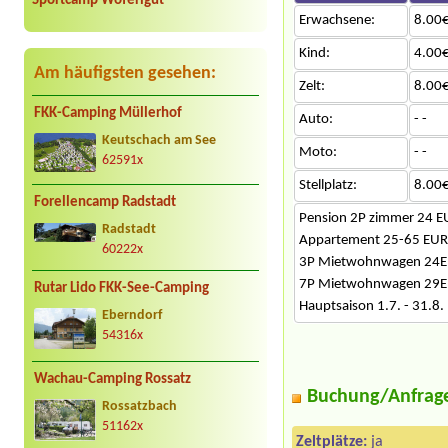
Sportcamp Woferlgut
Erwachsene:
8.00€
Kind:
4.00€
Am häufigsten gesehen:
Zelt:
8.00€
FKK-Camping Müllerhof
Auto:
- -
Keutschach am See
Moto:
- -
62591x
Stellplatz:
8.00€
Forellencamp Radstadt
Pension 2P zimmer 24 E
Radstadt
Appartement 25-65 EUR
60222x
3P Mietwohnwagen 24E
7P Mietwohnwagen 29E
Rutar Lido FKK-See-Camping
Hauptsaison 1.7. - 31.8.
Eberndorf
54316x
Wachau-Camping Rossatz
Buchung/Anfrag
Rossatzbach
51162x
Zeltplätze:
ja