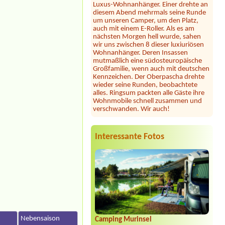
um unseren Camper, um den Platz,
auch mit einem E-Roller. Als es am
nächsten Morgen hell wurde, sahen
wir uns zwischen 8 dieser luxiuriösen
Wohnanhänger. Deren Insassen
mutmaßlich eine südosteuropäische
Großfamilie, wenn auch mit deutschen
Kennzeichen. Der Oberpascha drehte
wieder seine Runden, beobachtete
alles. Ringsum packten alle Gäste ihre
Wohnmobile schnell zusammen und
verschwanden. Wir auch!
Julia
*****
Dieser Campingplatz ist wunderschön
gelegen direkt am See mit großer
Interessante Fotos
Liegewiese und tollem Seezugang. Die
Sanitäranlagen sind sehr großzügig und
sauber. Seit heuer gibt es samstags
Feuerkörbe und Stockbrot am Strand
... unsere Kinder und auch wir
Erwachsene waren begeistert! Hier
fühlt man sich jederzeit willkommen,
wir können diesen Platz nur wärmstens
empfehlen!
Jörg Vopel
*****
n
Nebensaison
Camping Murinsel
Schade!!!- das wir nicht mehr kommen