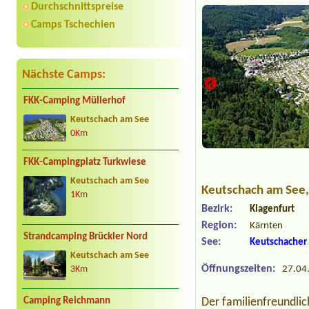
Durchschnittspreise
Camps Tschechien
Nächste Camps:
FKK-Camping Müllerhof
Keutschach am See
0Km
FKK-Campingplatz Turkwiese
Keutschach am See
Keutschach am See
1Km
Bezirk:
Klagenfurt
Region:
Kärnten
Strandcamping Brückler Nord
See:
Keutschacher
Keutschach am See
Öffnungszeiten:
27.04.
3Km
Camping Reichmann
Der familienfreundli