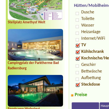
Hütten/Mobilheim
Dusche
Toilette
Stellplatz Amethyst Welt
Wasser
Heizanlage
Internet/WiFi
TV
Kühlschrank
Kochnische/He
Campingplatz der Parktherme Bad
Geschirr
Radkersburg
Bettwäsche
Aufbettung
Steckdose
Preise
Haupt