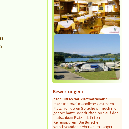
ss
ss
Sylvia Vodel
***
Die Bilder mit dem See täuschen. Der
See liegt ein Stück entfernt. Dafür ist
das Camping nah an der Autobahn.
Der Hammer kommt jetzt: dort hauste
ein Clan! Der uns zugewiesene Platz
war mit 2 Kleinbussen zugestellt. Erst
Bewertungen:
nach Bitten der Platzbetreiberin
machten zwei männliche Gäste den
Platz frei, deren Sprache ich noch nie
gehört hatte. Wir durften nun auf den
matschigen Platz mit tiefen
Reifenspuren. Die Burschen
verschwanden nebenan im Tappert-
Luxus-Wohnanhänger. Einer drehte an
diesem Abend mehrmals seine Runde