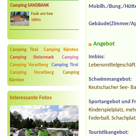
Camping SANDBANK
Mobilh./Bung./Hütt
Faak am See
16Km
Gebäude(Zimmer/Ap
Angebot
Camping Tirol
Camping Kärnten
Imbiss:
Camping Steiermark
Camping
Lebensmittelgeschäft,
Camping Vorarlberg
Camping Tirol
Camping Vorarlberg
Camping
Schwimmangebot:
Kärnten
Keutschacher See- Ba
Interessante Fotos
Sportangebot und Fre
Kinderspielplatz, meh
Federball, Schachplat
Touristikangebot: