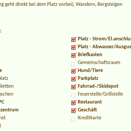
g geht direkt bei dem Platz vorbei), Wandern, Bergsteigen
:
Platz - Strom/El.anschlu
Platz - Abwasser/Ausgu
Briefkasten
Gemeinschaftsraum
e
Hund/Tiere
latz
Parkplatz
iletten
Fahrrad-/Skidepot
uschen
Feuerstelle/Grillstelle
PC
Restaurant
ozentrum
Geschäft
nst
Kreditkarte
t