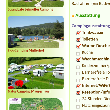
Radfahren (ein Radwe
Strandcafé Leimüller Camping
Ausstattung
Campingausstattung
Trinkwasser
Toiletten
Warme Dusche
FKK-Camping Müllerhof
Küche
Waschmaschin
Kinderzimmer/p
Barrierefreie To
Barrierefreie D
Internet/WiFi/
Natur Camping Maurerhäusl
Rezeption/Inf
24-Stunden Die
Platz eingezäun