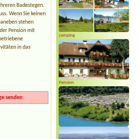
Termin ab 2026-08-22 |
Campingpark
mehreren Badestegen.
Bregenzerwald
1xStellplatz (Citroen Jumpy mit
uss. Wenn Sie keinen
Vorzelt) 2 Personen
Daneben stehen
der Pension mit
camping
betriebene
vitäten in das
Pension
ge senden