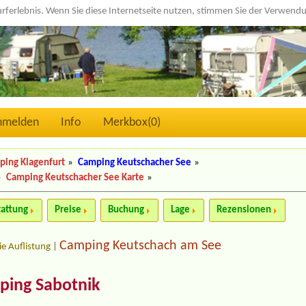
urferlebnis. Wenn Sie diese Internetseite nutzen, stimmen Sie der Verwen
nmelden
Info
Merkbox(
0
)
ping Klagenfurt
»
Camping Keutschacher See
»
»
Camping Keutschacher See Karte
»
tattung
Preise
Buchung
Lage
Rezensionen
Camping Keutschach am See
ie Auflistung
|
ping Sabotnik