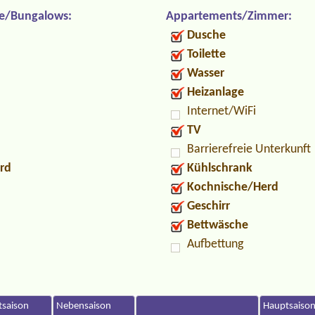
e/Bungalows:
Appartements/Zimmer:
Dusche
Toilette
Wasser
Heizanlage
Internet/WiFi
TV
Barrierefreie Unterkunft
rd
Kühlschrank
Kochnische/Herd
Geschirr
Bettwäsche
Aufbettung
saison
Nebensaison
Hauptsaiso