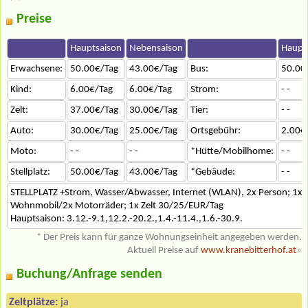
Preise
Hauptsaison
Nebensaison
Haupt
Erwachsene:
50.00€/Tag
43.00€/Tag
Bus:
50.00
Kind:
6.00€/Tag
6.00€/Tag
Strom:
- -
Zelt:
37.00€/Tag
30.00€/Tag
Tier:
- -
Auto:
30.00€/Tag
25.00€/Tag
Ortsgebühr:
2.00€
Moto:
- -
- -
*Hütte/Mobilhome:
- -
Stellplatz:
50.00€/Tag
43.00€/Tag
*Gebäude:
- -
STELLPLATZ +Strom, Wasser/Abwasser, Internet (WLAN), 2x Person; 1x 
Wohnmobil/2x Motorräder; 1x Zelt 30/25/EUR/Tag
Hauptsaison: 3.12.-9.1,12.2.-20.2.,1.4.-11.4.,1.6.-30.9.
* Der Preis kann für ganze Wohnungseinheit angegeben werden.
Aktuell Preise auf
www.kranebitterhof.at
»
Buchung/Anfrage senden
Zeltplätze:
ja