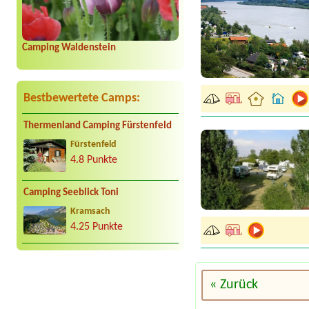
Camping Waldenstein
Bestbewertete Camps:
Thermenland Camping Fürstenfeld
Fürstenfeld
4.8 Punkte
Camping Seeblick Toni
Kramsach
4.25 Punkte
« Zurück
Termin ab 2026-08-13 |
T