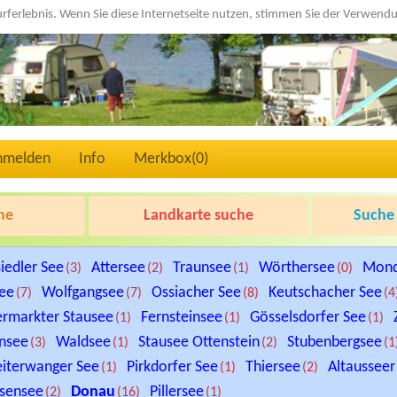
urferlebnis. Wenn Sie diese Internetseite nutzen, stimmen Sie der Verwen
nmelden
Info
Merkbox(
0
)
he
Landkarte suche
Suche 
iedler See
Attersee
Traunsee
Wörthersee
Mon
(3)
(2)
(1)
(0)
See
Wolfgangsee
Ossiacher See
Keutschacher See
(7)
(7)
(8)
(4
ermarkter Stausee
Fernsteinsee
Gösselsdorfer See
(1)
(1)
(1)
nsee
Waldsee
Stausee Ottenstein
Stubenbergsee
(3)
(1)
(2)
(1
iterwanger See
Pirkdorfer See
Thiersee
Altausseer
(1)
(1)
(2)
sensee
Donau
Pillersee
(2)
(16)
(1)