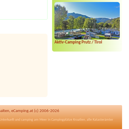
Aktiv-Camping Prutz / Tirol
halten, eCamping.at (c) 2006-2026
nterkunft und camping am Meer in
Campingplätze Kroatien
, alle
Katasterämter