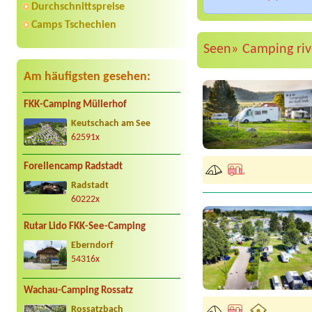
Durchschnittspreise
Camps Tschechien
Seen»
Camping ri
Am häufigsten gesehen:
FKK-Camping Müllerhof
Keutschach am See
62591x
Forellencamp Radstadt
Radstadt
60222x
Rutar Lido FKK-See-Camping
Eberndorf
54316x
Wachau-Camping Rossatz
Rossatzbach