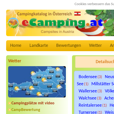
Cookies verbessern das S
Home
Landkarte
Bewertungen
Wetter
A
Wetter
Detailsuc
Bodensee
Neus
(3)
See
Millstätter 
(1)
Wallersee
Völk
(3)
Walchsee
Ache
(3)
Campingplätze mit video
Reintalersee
He
(1)
CampBewertung
Turnersee
Weis
(1)