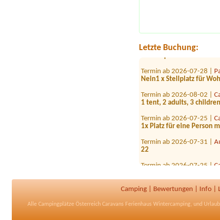
Zeltplatz 4 Personen
Termin ab 2026-09-05 |
M
1x Stellplatz Wohnmobil 6
Termin ab 2026-08-19 |
C
Letzte Buchung:
1x STellplatz mit STrom 
Termin ab 2026-07-28 |
P
Nein1 x Stellplatz für W
Termin ab 2026-08-02 |
C
1 tent, 2 adults, 3 childre
Termin ab 2026-07-25 |
C
1x Platz für eine Person
Termin ab 2026-07-31 |
A
22
Termin ab 2026-07-25 |
C
no1x
Termin ab 2026-07-31 |
Ö
Camping
|
Bewertungen
|
Info
|
1 Zeltplatz, 1 Erwachsene,
Alle
Campingplätze Österreich
Caravans Ferienhaus Wintercamping, und Urla
Termin ab 2026-08-07 |
C
Wohnmobil 2 Personen