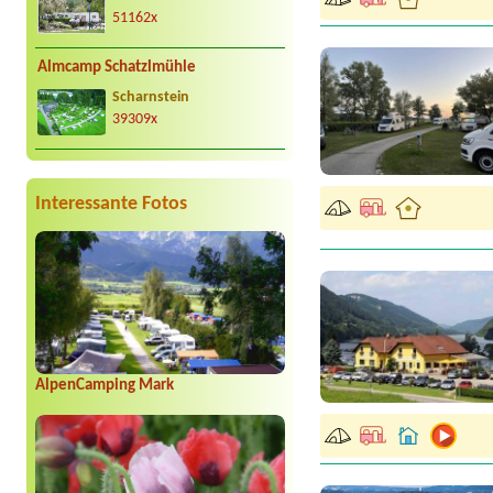
51162x
Almcamp Schatzlmühle
Scharnstein
39309x
Interessante Fotos
AlpenCamping Mark