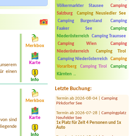
Völkermarkter Stausee
Camping
Salzburg
Camping Neusiedler See
Camping Burgenland
Camping
Faaker See
Camping
Niederösterreich
Camping Traunsee
Camping Wien
Camping
Merkbox
Niederösterreich
Camping Tirol
Termin ab 2026-08-11 |
Seecamping
Camping Niederösterreich
Camping
Berau**** am Wolfgangsee
Karte
 unserem
1x tent place for 2 people
Vorarlberg
Camping Tirol
Camping
ür einen
Kärnten
..
Termin ab 2026-07-28 |
Campingplatz
Judenstein
Info
1x Zelt für 2 Personen
Letzte Buchung:
Termin ab 2026-08-04 |
Camping
Pirkdorfer See
Merkbox
Termin ab 2026-07-28 |
Campingplatz
Neufelder See
Karte
1x Platz für Zelt 4 Personen und 1x
von sind
Auto
liegende
Termin ab 2026-08-16 |
Camping
Info