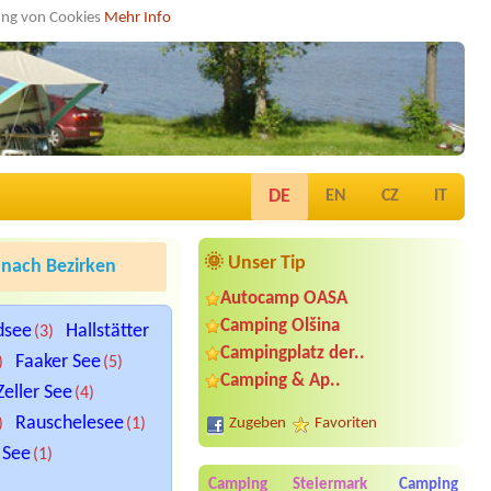
dung von Cookies
Mehr Info
DE
EN
CZ
IT
🌞 Unser Tip
nach Bezirken
Autocamp OASA
Camping Olšina
dsee
Hallstätter
(3)
Campingplatz der..
Faaker See
)
(5)
Camping & Ap..
Zeller See
(4)
Rauschelesee
)
(1)
Zugeben
Favoriten
 See
(1)
Camping Steiermark
Camping