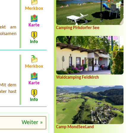
Merkbox
Karte
rekt am
Camping Pirkdorfer See
holsamen
Info
Merkbox
Waldcamping Feldkirch
Karte
 Mit dem
ter hast
Info
Weiter »
Camp MondSeeLand