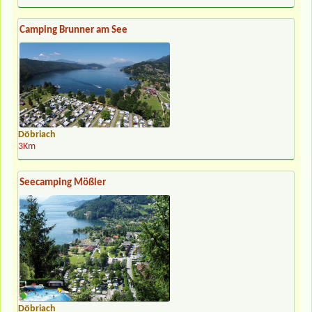
Camping Brunner am See
Döbriach
3Km
Seecamping Mößler
Döbriach