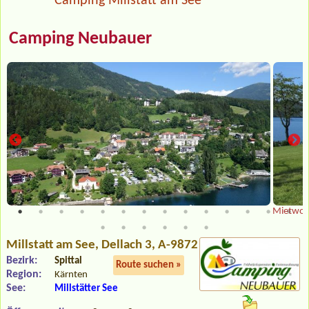
Camping Millstatt am See
Camping Neubauer
Mietwohn
Millstatt am See
, Dellach 3, A-9872
Bezirk:
Spittal
Route suchen »
Region:
Kärnten
See:
Millstätter See