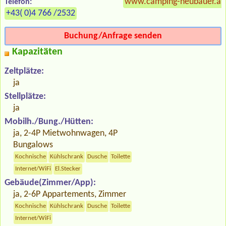
www.camping-neubauer.at
Telefon:
+43( 0)4 766 /2532
Buchung/Anfrage senden
Kapazitäten
Zeltplätze:
ja
Stellplätze:
ja
Mobilh./Bung./Hütten:
ja, 2-4P Mietwohnwagen, 4P
Bungalows
Kochnische
Kühlschrank
Dusche
Toilette
Internet/WiFi
El.Stecker
Gebäude(Zimmer/App):
ja, 2-6P Appartements, Zimmer
Kochnische
Kühlschrank
Dusche
Toilette
Internet/WiFi