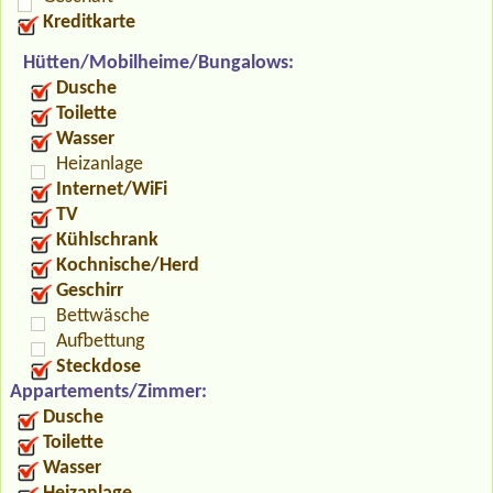
Kreditkarte
Hütten/Mobilheime/Bungalows:
Dusche
Toilette
Wasser
Heizanlage
Internet/WiFi
TV
Kühlschrank
Kochnische/Herd
Geschirr
Bettwäsche
Aufbettung
Steckdose
Appartements/Zimmer:
Dusche
Toilette
Wasser