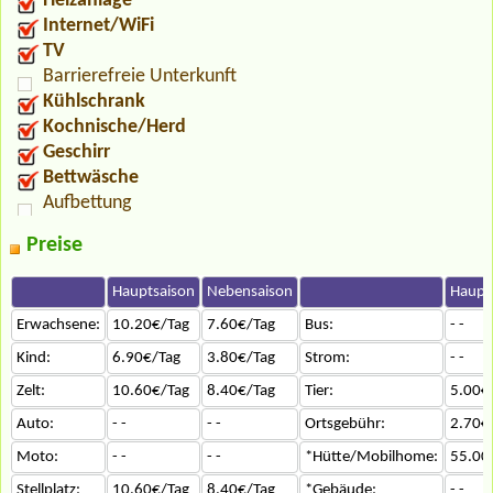
Heizanlage
Internet/WiFi
TV
Barrierefreie Unterkunft
Kühlschrank
Kochnische/Herd
Geschirr
Bettwäsche
Aufbettung
Preise
Hauptsaison
Nebensaison
Haupt
Erwachsene:
10.20€/Tag
7.60€/Tag
Bus:
- -
Kind:
6.90€/Tag
3.80€/Tag
Strom:
- -
Zelt:
10.60€/Tag
8.40€/Tag
Tier:
5.00€
Auto:
- -
- -
Ortsgebühr:
2.70€
Moto:
- -
- -
*Hütte/Mobilhome:
55.00
Stellplatz:
10.60€/Tag
8.40€/Tag
*Gebäude:
- -