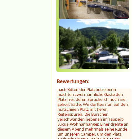
Sylvia Vodel
***
Die Bilder mit dem See täuschen. Der
See liegt ein Stück entfernt. Dafür ist
das Camping nah an der Autobahn.
Der Hammer kommt jetzt: dort hauste
ein Clan! Der uns zugewiesene Platz
war mit 2 Kleinbussen zugestellt. Erst
Bewertungen:
nach Bitten der Platzbetreiberin
machten zwei männliche Gäste den
Platz frei, deren Sprache ich noch nie
gehört hatte. Wir durften nun auf den
matschigen Platz mit tiefen
Reifenspuren. Die Burschen
verschwanden nebenan im Tappert-
Luxus-Wohnanhänger. Einer drehte an
diesem Abend mehrmals seine Runde
um unseren Camper, um den Platz,
auch mit einem E-Roller. Als es am
nächsten Morgen hell wurde, sahen