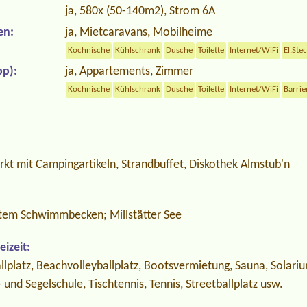
ja, 580x (50-140m2), Strom 6A
en:
ja, Mietcaravans, Mobilheime
Kochnische
Kühlschrank
Dusche
Toilette
Internet/WiFi
El.Ste
p):
ja, Appartements, Zimmer
Kochnische
Kühlschrank
Dusche
Toilette
Internet/WiFi
Barrie
rkt mit Campingartikeln, Strandbuffet, Diskothek Almstub'n
ztem Schwimmbecken; Millstätter See
izeit:
allplatz, Beachvolleyballplatz, Bootsvermietung, Sauna, Solar
 und Segelschule, Tischtennis, Tennis, Streetballplatz usw.