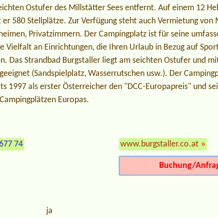
ichten Ostufer des Millstätter Sees entfernt. Auf einem 12 He
 er 580 Stellplätze. Zur Verfügung steht auch Vermietung von
eimen, Privatzimmern. Der Campingplatz ist für seine umfass
e Vielfalt an Einrichtungen, die Ihren Urlaub in Bezug auf Spor
n. Das Strandbad Burgstaller liegt am seichten Ostufer und mi
r geeignet (Sandspielplatz, Wasserrutschen usw.). Der Campingpl
s 1997 als erster Österreicher den "DCC-Europapreis" und se
 Campingplätzen Europas.
677 74
www.burgstaller.co.at
»
Buchung/Anfra
ja