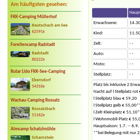
Am häufigsten gesehen:
Haupt
FKK-Camping Müllerhof
Erwachsene:
14.3
Keutschach am See
62591x
Kind:
11.5
Zelt:
- -
Forellencamp Radstadt
Radstadt
Auto:
- -
60222x
Moto:
- -
Rutar Lido FKK-See-Camping
Stellplatz:
- -
Eberndorf
Platz bis inklusive 2 Erw
54316x
Nacht auf l Stellplatz rot
l Stellplatz blau € 59,20
Wachau-Camping Rossatz
l Stellplatz gelb € 55,00*
Rossatzbach
l Zelt-Kleinplatz € 51,10*
51162x
l Wohnmobil-Platz € 55,
Hauptsaison: 1.7. -- 6.9.
Almcamp Schatzlmühle
**bei Belegung mit nur 2
Scharnstein