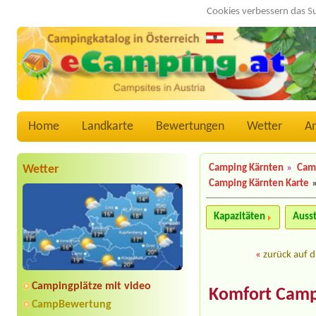
Cookies verbessern das S
Home
Landkarte
Bewertungen
Wetter
A
Wetter
Camping Kärnten
»
Camp
Camping Kärnten Karte
Kapazitäten
Auss
«
zurück auf d
Campingplätze mit video
Komfort Campi
CampBewertung