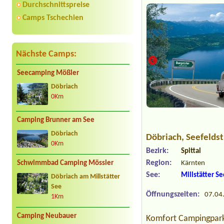
Durchschnittspreise
Camps Tschechien
Nächste Camps:
Seecamping Mößler
Döbriach
0Km
Camping Brunner am See
Döbriach
Döbriach
, Seefelds
0Km
Bezirk:
Spittal
Region:
Kärnten
Schwimmbad Camping Mössler
See:
Millstätter S
Döbriach am Millstätter
See
Öffnungszeiten:
07.04.
1Km
Camping Neubauer
Komfort Campingpark 