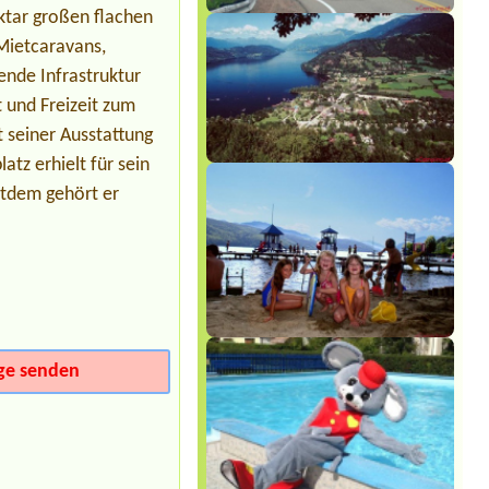
Wohnwagen, El. Anschluss, 2
ktar großen flachen
Personen, 2 Hunde
 Mietcaravans,
Termin ab 2026-08-27 |
Camping via
Claudiasee
ende Infrastruktur
1 Stellplatz für Wohnwagen und
t und Freizeit zum
einen PKW
t seiner Ausstattung
atz erhielt für sein
itdem gehört er
ge senden