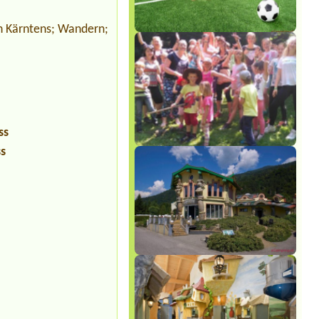
en Kärntens; Wandern;
ss
ss