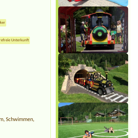
cker
refreie Unterkunft
ium, Schwimmen,