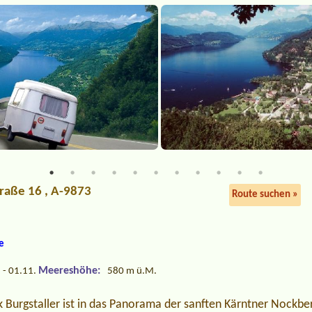
traße 16 , A-9873
Route suchen »
ee
Meereshöhe:
 - 01.11.
580 m ü.M.
Burgstaller ist in das Panorama der sanften Kärntner Nockberg