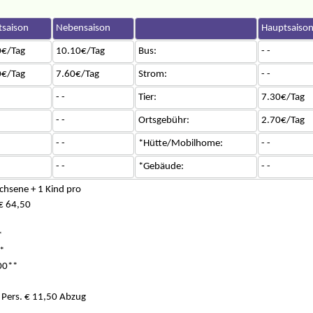
saison
Nebensaison
Hauptsaiso
0€/Tag
10.10€/Tag
Bus:
- -
0€/Tag
7.60€/Tag
Strom:
- -
- -
Tier:
7.30€/Tag
- -
Ortsgebühr:
2.70€/Tag
- -
*Hütte/Mobilhome:
- -
- -
*Gebäude:
- -
achsene + 1 Kind pro
 € 64,50
*
*
00**
 Pers. € 11,50 Abzug