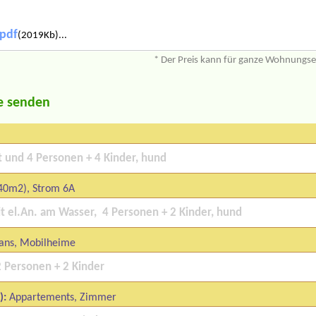
.pdf
(2019Kb)...
* Der Preis kann für ganze Wohnungs
e senden
40m2), Strom 6A
ans, Mobilheime
):
Appartements, Zimmer