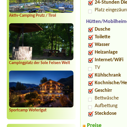
24-Stunden Di
Platz eingezäun
Aktiv-Camping Prutz / Tirol
Hütten/Mobilheim
Dusche
Toilette
Wasser
Heizanlage
Internet/WiFi
Campingplatz der Sole Felsen Welt
TV
Kühlschrank
Kochnische/He
Geschirr
Bettwäsche
Aufbettung
Sportcamp Woferlgut
Steckdose
Preise