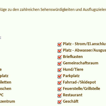
sflüge zu den zahlreichen Sehenswürdigkeiten und Ausflugsziel
:
Platz - Strom/El.anschlu
Platz - Abwasser/Ausgu
Briefkasten
Gemeinschaftsraum
e
Hund/Tiere
platz
Parkplatz
iletten
Fahrrad-/Skidepot
Duschen
Feuerstelle/Grillstelle
PC
Restaurant
ozentrum
Geschäft