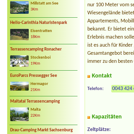
Millstatt am See
nur 100 Meter vom se
3Km
Wiesengelände bietet
Appartements, Mobilh
Helio-Carinthia Naturistenpark
bekannt. Er bietet ein
Eisentratten
Erlebnis machen solle
18Km
ist es auch für Kinde
Terrassencamping Ronacher
Gesamtangebot bereit
Stockenboi
immer zu den besten
19Km
Kontakt
EuroParcs Pressegger See
Hermagor
0043 424 
Telefon:
21Km
Maltatal Terrassencamping
Malta
22Km
Kapazitäten
Zeltplätze:
Drau-Camping Markt Sachsenburg