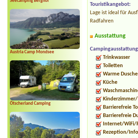
Seecamping Berghof
Touristikangebot:
Lage ist ideal für Au
Radfahren
Ausstattung
Campingausstattung
Austria Camp Mondsee
Trinkwasser
Toiletten
Warme Dusche
Küche
Waschmaschin
Kinderzimmer/
Ötscherland Camping
Barrierefreie To
Barrierefreie 
Internet/WiFi/
Rezeption/Inf