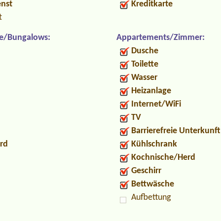
enst
Kreditkarte
t
e/Bungalows:
Appartements/Zimmer:
Dusche
Toilette
Wasser
Heizanlage
Internet/WiFi
TV
Barrierefreie Unterkunft
rd
Kühlschrank
Kochnische/Herd
Geschirr
Bettwäsche
Aufbettung