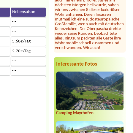
wir uns zwischen 8 dieser luxiuriösen
Wohnanhänger. Deren Insassen
mutmaßlich eine südosteuropäische
n
Nebensaison
Großfamilie, wenn auch mit deutschen
Kennzeichen. Der Oberpascha drehte
- -
wieder seine Runden, beobachtete
alles. Ringsum packten alle Gäste ihre
- -
Wohnmobile schnell zusammen und
verschwanden. Wir auch!
5.60€/Tag
Julia
*****
2.70€/Tag
Dieser Campingplatz ist wunderschön
gelegen direkt am See mit großer
- -
Interessante Fotos
Liegewiese und tollem Seezugang. Die
Sanitäranlagen sind sehr großzügig und
- -
sauber. Seit heuer gibt es samstags
Feuerkörbe und Stockbrot am Strand
... unsere Kinder und auch wir
Erwachsene waren begeistert! Hier
fühlt man sich jederzeit willkommen,
wir können diesen Platz nur wärmstens
empfehlen!
Jörg Vopel
*****
Camping Mayrhofen
Schade!!!- das wir nicht mehr kommen
dürfen, da Ihr, bestimmt aus
Altersgründen, gechlossen habt. Mitte
der 80er habe ich der lieben Maria