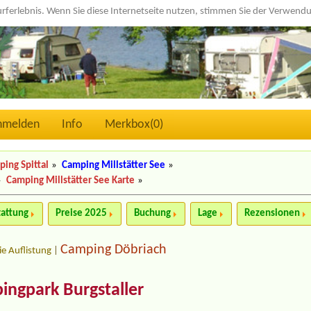
urferlebnis. Wenn Sie diese Internetseite nutzen, stimmen Sie der Verwen
nmelden
Info
Merkbox(
0
)
ing Spittal
»
Camping Millstätter See
»
»
Camping Millstätter See Karte
»
tattung
Preise 2025
Buchung
Lage
Rezensionen
Camping Döbriach
ie Auflistung
|
ngpark Burgstaller