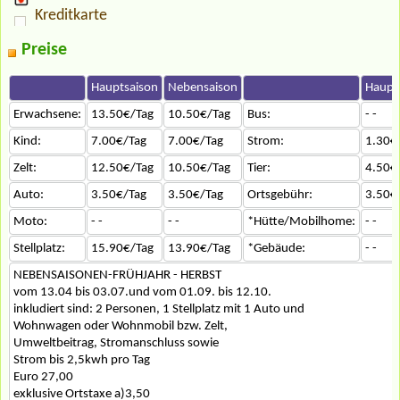
Kreditkarte
Preise
Hauptsaison
Nebensaison
Haupt
Erwachsene:
13.50€/Tag
10.50€/Tag
Bus:
- -
Kind:
7.00€/Tag
7.00€/Tag
Strom:
1.30€
Zelt:
12.50€/Tag
10.50€/Tag
Tier:
4.50€
Auto:
3.50€/Tag
3.50€/Tag
Ortsgebühr:
3.50€
Moto:
- -
- -
*Hütte/Mobilhome:
- -
Stellplatz:
15.90€/Tag
13.90€/Tag
*Gebäude:
- -
NEBENSAISONEN-FRÜHJAHR - HERBST
vom 13.04 bis 03.07.und vom 01.09. bis 12.10.
inkludiert sind: 2 Personen, 1 Stellplatz mit 1 Auto und
Wohnwagen oder Wohnmobil bzw. Zelt,
Umweltbeitrag, Stromanschluss sowie
Strom bis 2,5kwh pro Tag
Euro 27,00
exklusive Ortstaxe a)3,50