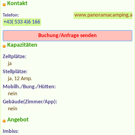
Kontakt
www.panoramacamping.at
Telefon:
+43( 533 4)6 166
Buchung/Anfrage senden
Kapazitäten
Zeltplätze:
ja
Stellplätze:
ja, 12 Amp.
Mobilh./Bung./Hütten:
nein
Gebäude(Zimmer/App):
nein
Angebot
Imbiss: