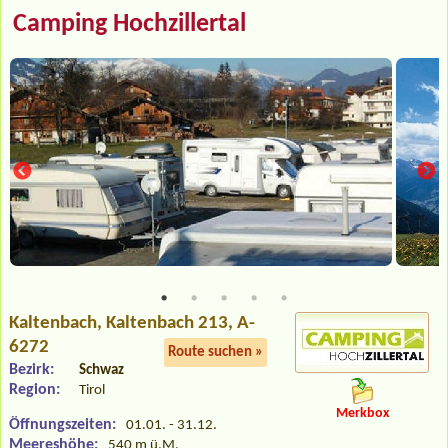
Camping Hochzillertal
Kaltenbach
, Kaltenbach 213, A-
6272
Route suchen »
Bezirk:
Schwaz
Region:
Tirol
Merkbox
Öffnungszeiten:
01.01. - 31.12.
Meereshöhe:
540 m ü.M.