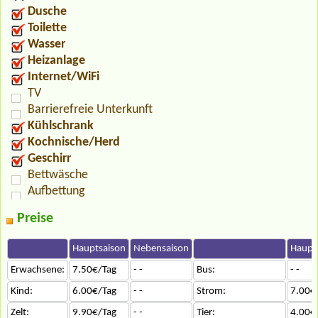
Dusche
Toilette
Wasser
Heizanlage
Internet/WiFi
TV
Barrierefreie Unterkunft
Kühlschrank
Kochnische/Herd
Geschirr
Bettwäsche
Aufbettung
Preise
Hauptsaison
Nebensaison
Haupt
Erwachsene:
7.50€/Tag
- -
Bus:
- -
Kind:
6.00€/Tag
- -
Strom:
7.00€
Zelt:
9.90€/Tag
- -
Tier:
4.00€