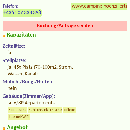
www.camping-hochzillertal
Telefon:
+436 507 333 398
Buchung/Anfrage senden
Kapazitäten
Zeltplätze:
ja
Stellplätze:
ja, 45x Platz (70-100m2, Strom,
Wasser, Kanal)
Mobilh./Bung./Hütten:
nein
Gebäude(Zimmer/App):
ja, 6/8P Appartements
Kochnische
Kühlschrank
Dusche
Toilette
Internet/WiFi
Angebot