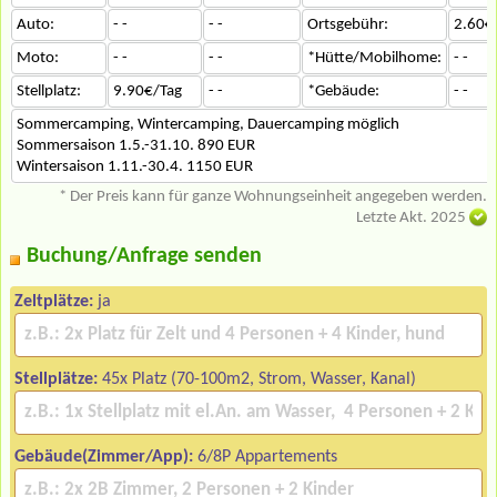
Auto:
- -
- -
Ortsgebühr:
2.60€
Moto:
- -
- -
*Hütte/Mobilhome:
- -
Stellplatz:
9.90€/Tag
- -
*Gebäude:
- -
Sommercamping, Wintercamping, Dauercamping möglich
Sommersaison 1.5.-31.10. 890 EUR
Wintersaison 1.11.-30.4. 1150 EUR
* Der Preis kann für ganze Wohnungseinheit angegeben werden.
Letzte Akt. 2025
Buchung/Anfrage senden
Zeltplätze:
ja
Stellplätze:
45x Platz (70-100m2, Strom, Wasser, Kanal)
Gebäude(Zimmer/App):
6/8P Appartements