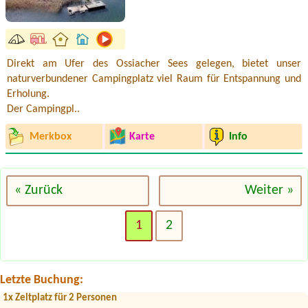
Direkt am Ufer des Ossiacher Sees gelegen, bietet unser
naturverbundener Campingplatz viel Raum für Entspannung und
Erholung.
Der Campingpl..
Merkbox
Karte
Info
« Zurück
Weiter »
Termin ab 2026-08-07 |
Camping Neubauer
1
2
JaJa
Termin ab 2026-08-05 |
Gasthof Staud'nwirt
1 db motorhome12 person
Letzte Buchung:
Termin ab 2026-07-24 |
Campingplatz der Parktherme Bad Radkersburg
1x Zeltplatz für 2 Personen