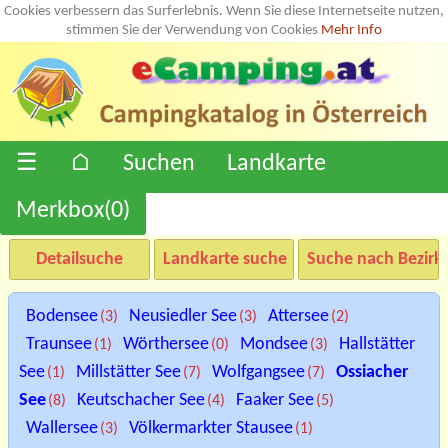
Cookies verbessern das Surferlebnis. Wenn Sie diese Internetseite nutzen,
stimmen Sie der Verwendung von Cookies
Mehr Info
☰
⌂
Suchen
Landkarte
Merkbox(
0
)
Detailsuche
Landkarte suche
Suche nach Bezirk
Bodensee
Neusiedler See
Attersee
(3)
(3)
(2)
Traunsee
Wörthersee
Mondsee
Hallstätter
(1)
(0)
(3)
See
Millstätter See
Wolfgangsee
Ossiacher
(1)
(7)
(7)
See
Keutschacher See
Faaker See
(8)
(4)
(5)
Wallersee
Völkermarkter Stausee
(3)
(1)