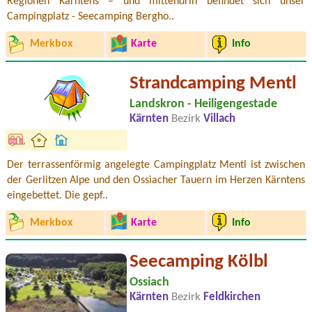
Regionen Kärntens – und mittendrin befindet sich unser
Campingplatz - Seecamping Bergho..
Merkbox
Karte
Info
Strandcamping Mentl
Landskron - Heiligengestade
Kärnten
Bezirk
Villach
Der terrassenförmig angelegte Campingplatz Mentl ist zwischen
der Gerlitzen Alpe und den Ossiacher Tauern im Herzen Kärntens
eingebettet. Die gepf..
Merkbox
Karte
Info
Seecamping Kölbl
Ossiach
Kärnten
Bezirk
Feldkirchen