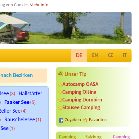
dung von Cookies
Mehr Info
DE
EN
CZ
IT
🌞 Unser Tip
nach Bezirken
Autocamp OASA
Camping Olšina
dsee
Hallstätter
(3)
Camping Dornbirn
Faaker See
)
(5)
Stausee Camping
Zeller See
(4)
Rauschelesee
)
(1)
Zugeben
Favoriten
 See
(1)
Camping Salzburg
Camping