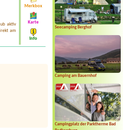
Merkbox
Karte
ub aktiv
Seecamping Berghof
direkt am
Info
Camping am Bauernhof
Campingplatz der Parktherme Bad