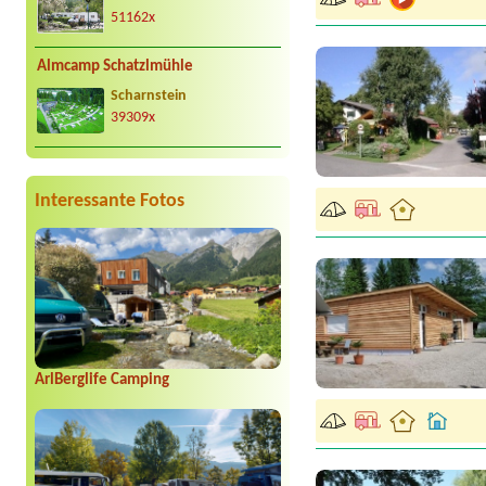
51162x
Almcamp Schatzlmühle
Scharnstein
39309x
Interessante Fotos
ArlBerglife Camping