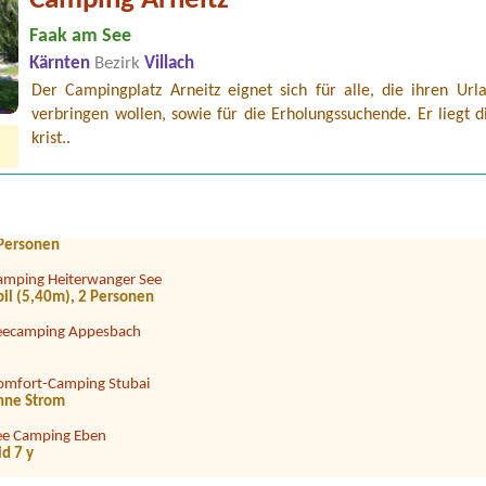
Camping Arneitz
Faak am See
Kärnten
Bezirk
Villach
Der Campingplatz Arneitz eignet sich für alle, die ihren Urla
ampingplatz Neufelder See
verbringen wollen, sowie für die Erholungssuchende. Er liegt 
x Kind
krist..
trandcafé Leimüller Camping
ampingplatz am Halbach
2 Personen
amping Heiterwanger See
bil (5,40m), 2 Personen
eecamping Appesbach
omfort-Camping Stubai
hne Strom
ee Camping Eben
id 7 y
amping Knaller Weissensee Süd