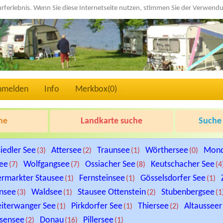
urferlebnis. Wenn Sie diese Internetseite nutzen, stimmen Sie der Verwen
nmelden
Info
Merkbox(
0
)
he
Landkarte suche
Suche 
iedler See
Attersee
Traunsee
Wörthersee
Mon
(3)
(2)
(1)
(0)
See
Wolfgangsee
Ossiacher See
Keutschacher See
(7)
(7)
(8)
(4
ermarkter Stausee
Fernsteinsee
Gösselsdorfer See
(1)
(1)
(1)
nsee
Waldsee
Stausee Ottenstein
Stubenbergsee
(3)
(1)
(2)
(1
iterwanger See
Pirkdorfer See
Thiersee
Altausseer
(1)
(1)
(2)
sensee
Donau
Pillersee
(2)
(16)
(1)