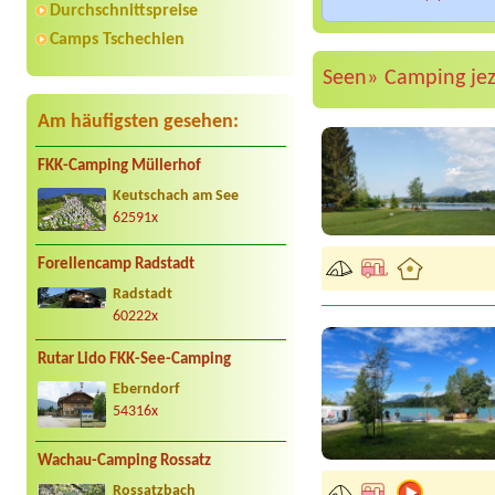
Durchschnittspreise
Camps Tschechien
Seen»
Camping jez
Am häufigsten gesehen:
FKK-Camping Müllerhof
Keutschach am See
62591x
Forellencamp Radstadt
Radstadt
60222x
Rutar Lido FKK-See-Camping
Eberndorf
54316x
Wachau-Camping Rossatz
Rossatzbach