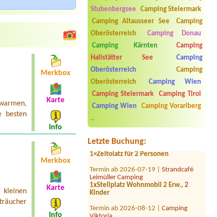
Stubenbergsee
Camping Steiermark
Camping Altausseer See
Camping
Oberösterreich
Camping Donau
Camping Kärnten
Camping
Hallstätter See
Camping
Oberösterreich
Camping
Merkbox
Oberösterreich
Camping Wien
Termin ab 2026-07-30 |
Panorama
Camping Steiermark
Camping Tirol
Karte
Camping Sonnenberg
 warmen,
Camping Wien
Camping Vorarlberg
1 x Stellplatz für Van (6m lang) mit
e besten
Strom Zuganh
..
Info
Termin ab 2026-08-31 |
Campingplatz
Neufelder See
Letzte Buchung:
1×Zeltolatz für 2 Personen
Merkbox
Termin ab 2026-07-19 |
Strandcafé
Leimüller Camping
1xStellplatz Wohnmobil 2 Erw., 2
Kinder
Karte
 kleinen
träucher
Termin ab 2026-08-12 |
Camping
Viktoria
Info