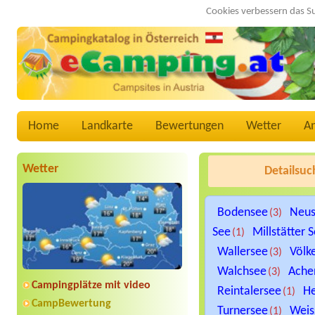
Cookies verbessern das S
Home
Landkarte
Bewertungen
Wetter
A
Wetter
Detailsuc
Bodensee
Neus
(3)
See
Millstätter 
(1)
Wallersee
Völk
(3)
Walchsee
Ache
(3)
Campingplätze mit video
Reintalersee
He
(1)
CampBewertung
Turnersee
Weis
(1)