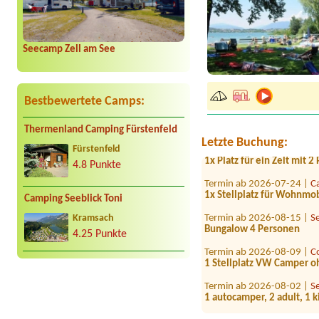
Seecamp Zell am See
Termin ab 2026-07-22 |
C
1x Platz für 1x Erw. und 1
Bestbewertete Camps:
Termin ab 2026-08-08 |
S
1x Platz für 2 Personen/
Thermenland Camping Fürstenfeld
Termin ab 2026-08-07 |
C
Letzte Buchung:
Fürstenfeld
1x Platz für ein Zelt mit 
4.8 Punkte
Termin ab 2026-07-24 |
C
1x Stellplatz für Wohnmo
Camping Seeblick Toni
Termin ab 2026-08-15 |
S
Kramsach
Bungalow 4 Personen
4.25 Punkte
Termin ab 2026-08-09 |
C
1 Stellplatz VW Camper o
Termin ab 2026-08-02 |
S
1 autocamper, 2 adult, 1 k
Termin ab 2026-08-02 |
C